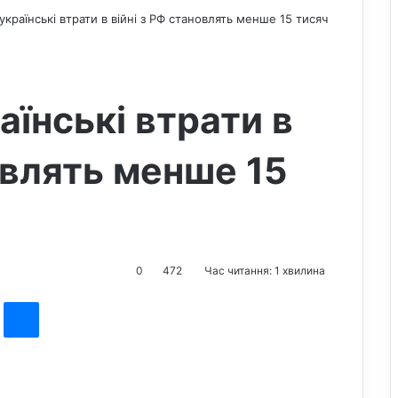
 українські втрати в війні з РФ становлять менше 15 тисяч
аїнські втрати в
овлять менше 15
0
472
Час читання: 1 хвилина
st
Messenger