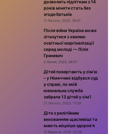
дозволить підліткам з 14
років міняти стать без
згоди батьків
11 Лютого, 2020, 19:07
Після війни Україна може
зіткнутися з хвилею
освітньої маргіналізації
серед молоді — Лілія
Гриневич
4 Липня, 2025, 08:01
Дітей повертають у сім’ю
– у Німеччині відбувся суд
у справі, по якій
ювенальна служба
забрала 13 дітей у сім’ї
21 Лютого, 2023, 17:29
Діти з релігійним
вихованням щасливіші та
мають міцніше здоров’я
12 Вересня, 2019, 22:06