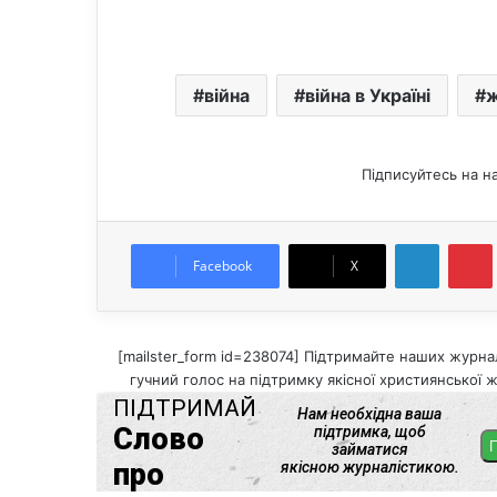
війна
війна в Україні
ж
Підписуйтесь на н
LinkedIn
Pintere
Facebook
X
[mailster_form id=238074] Підтримайте наших журнал
гучний голос на підтримку якісної християнської ж