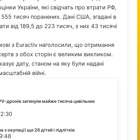
цінки України, які свідчать про втрати РФ,
555 тисяч поранених. Дані США, згадані в
ти від 189,5 до 223 тисяч, з них 43 тисячі
мові з Euractiv наголосили, що отримання
жертв з обох сторін є великим викликом.
азує дату, станом на яку були надані
масштабній війні.
FPV-дронів загинули майже тисяча цивільних
22:30
 з окупації ще 26 дітей і підлітків
9:48