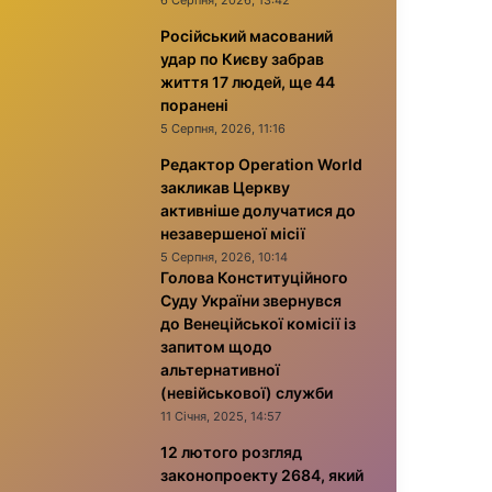
6 Серпня, 2026, 13:42
Російський масований
удар по Києву забрав
життя 17 людей, ще 44
поранені
5 Серпня, 2026, 11:16
Редактор Operation World
закликав Церкву
активніше долучатися до
незавершеної місії
5 Серпня, 2026, 10:14
Голова Конституційного
Суду України звернувся
до Венеційської комісії із
запитом щодо
альтернативної
(невійськової) служби
11 Січня, 2025, 14:57
12 лютого розгляд
законопроекту 2684, який