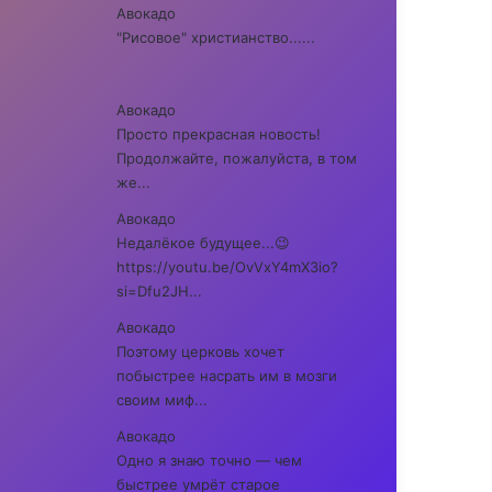
Авокадо
"Рисовое" христианство......
Авокадо
Просто прекрасная новость!
Продолжайте, пожалуйста, в том
же...
Авокадо
Недалёкое будущее...😉
https://youtu.be/OvVxY4mX3io?
si=Dfu2JH...
Авокадо
Поэтому церковь хочет
побыстрее насрать им в мозги
своим миф...
Авокадо
Одно я знаю точно — чем
быстрее умрёт старое