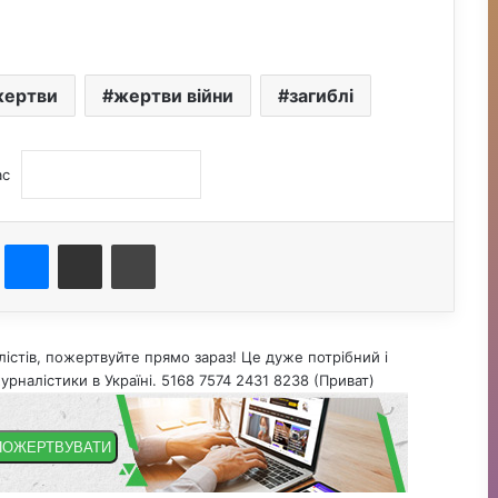
ертви
жертви війни
загиблі
ас
st
Messenger
Поділитися електронною поштою
Друк
істів, пожертвуйте прямо зараз! Це дуже потрібний і
урналістики в Україні. 5168 7574 2431 8238 (Приват)