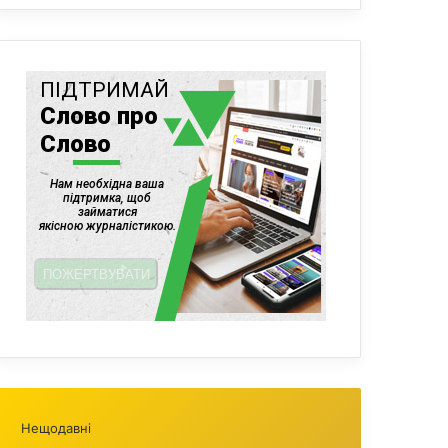
Нещодавні