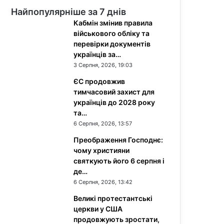
Найпопулярніше за 7 днів
Кабмін змінив правила
військового обліку та
перевірки документів
українців за…
3 Серпня, 2026, 19:03
ЄС продовжив
тимчасовий захист для
українців до 2028 року
та…
6 Серпня, 2026, 13:57
Преображення Господнє:
чому християни
святкують його 6 серпня і
де…
6 Серпня, 2026, 13:42
Великі протестантські
церкви у США
продовжують зростати,