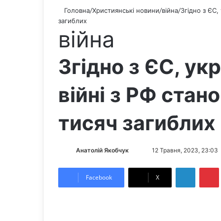
Головна
/
Християнські новини
/
війна
/
Згідно з ЄС,
загиблих
війна
Згідно з ЄС, укр
війні з РФ стан
тисяч загиблих
Анатолій Якобчук
F
S
12 Травня, 2023, 23:03
o
e
LinkedIn
Pintere
l
n
Facebook
X
l
d
o
a
w
n