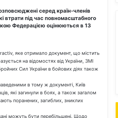
 розповсюджені серед країн-членів
кі втрати під час повномасштабного
ською Федерацією оцінюються в 13
ractiv, яке отримало документ, що містить
 базується на відомостях від України, ЗМІ
бройних Сил України в бойових діях також
наведеними в тому ж документі, Київ
ів, які загинули в боях, а також загалом
ючають поранених, загиблих, зниклих
дані можуть бути перебільшені. Щодо