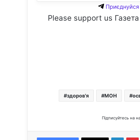
Приєднуйся 
Please support us Газета
здоров'я
МОН
ос
Підписуйтесь на н
LinkedIn
Pintere