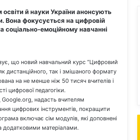
 освіти й науки України анонсують
и. Вона фокусується на цифровій
 та соціально-емоційному навчанні
зує, що новий навчальний курс “Цифровий
к дистанційного, так і змішаного формату
вана на не менше ніж 50 тисяч вчителів і
ті цифрової педагогіки.
д Google.org, надасть вчителям
ння цифрових інструментів, покращити
грама включає сім модулів, які доповнені
а додатковими матеріалами.