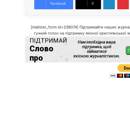
Facebook
X
[mailster_form id=238074] Підтримайте наших журнал
гучний голос на підтримку якісної християнської ж