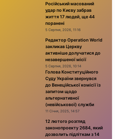
Російський масований
удар по Києву забрав
життя 17 людей, ще 44
поранені
5 Серпня, 2026, 11:16
Редактор Operation World
закликав Церкву
активніше долучатися до
незавершеної місії
5 Серпня, 2026, 10:14
Голова Конституційного
Суду України звернувся
до Венеційської комісії із
запитом щодо
альтернативної
(невійськової) служби
11 Січня, 2025, 14:57
12 лютого розгляд
законопроекту 2684, який
дозволить підліткам з 14