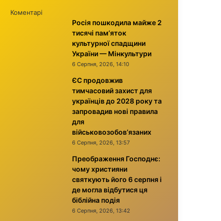
Коментарі
Росія пошкодила майже 2
тисячі пам’яток
культурної спадщини
України — Мінкультури
6 Серпня, 2026, 14:10
ЄС продовжив
тимчасовий захист для
українців до 2028 року та
запровадив нові правила
для
військовозобов’язаних
6 Серпня, 2026, 13:57
Преображення Господнє:
чому християни
святкують його 6 серпня і
де могла відбутися ця
біблійна подія
6 Серпня, 2026, 13:42