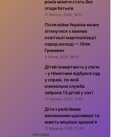
років міняти стать без
згоди батьків
11 Лютого, 2020, 19:07
Після війни Україна може
зіткнутися з хвилею
освітньої маргіналізації
серед молоді — Лілія
Гриневич
4 Липня, 2025, 08:01
Дітей повертають у сім’ю
– у Німеччині відбувся суд
у справі, по якій
ювенальна служба
забрала 13 дітей у сім’ї
21 Лютого, 2023, 17:29
Діти з релігійним
вихованням щасливіші та
мають міцніше здоров’я
12 Вересня, 2019, 22:06
Авокадо