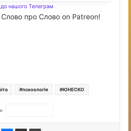
до нашого Телеграм
 Слово про Слово on Patreon!
віта
психологія
ЮНЕСКО
ас
st
Messenger
Поділитися електронною поштою
Друк