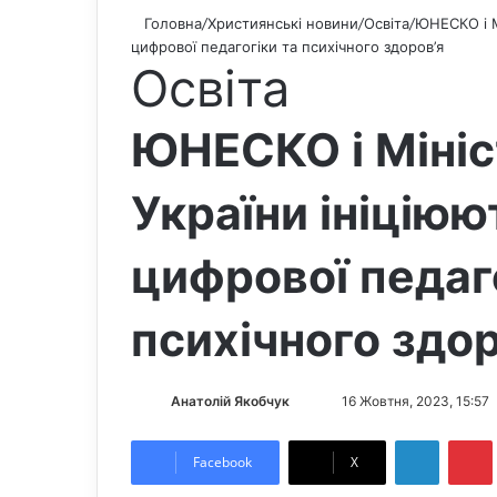
Головна
/
Християнські новини
/
Освіта
/
ЮНЕСКО і М
цифрової педагогіки та психічного здоров’я
Освіта
ЮНЕСКО і Мініс
України ініціюю
цифрової педаг
психічного здор
Анатолій Якобчук
F
S
16 Жовтня, 2023, 15:57
o
e
LinkedIn
Pintere
l
n
Facebook
X
l
d