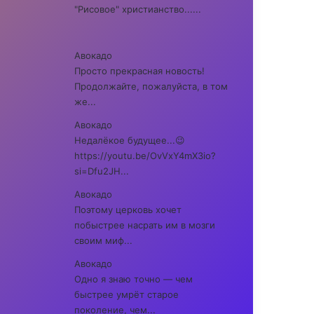
"Рисовое" христианство......
Авокадо
Просто прекрасная новость!
Продолжайте, пожалуйста, в том
же...
Авокадо
Недалёкое будущее...😉
https://youtu.be/OvVxY4mX3io?
si=Dfu2JH...
Авокадо
Поэтому церковь хочет
побыстрее насрать им в мозги
своим миф...
Авокадо
Одно я знаю точно — чем
быстрее умрёт старое
поколение, чем...