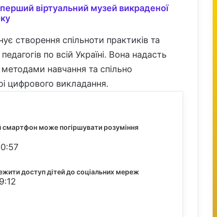
перший віртуальний музей викраденої
оку
ує створення спільноти практиків та
едагогів по всій Україні. Вона надасть
 методами навчання та спільно
рі цифрового викладання.
й смартфон може погіршувати розуміння
20:57
ежити доступ дітей до соціальних мереж
9:12