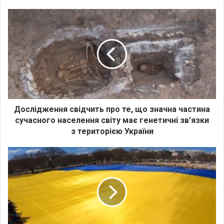
ok
e
m
Д
о
с
л
і
д
ж
е
н
н
Дослідження свідчить про те, що значна частина
я
сучасного населення світу має генетичні зв’язки
с
з територією України
в
і
У
д
В
ч
а
и
ш
т
и
ь
н
п
г
р