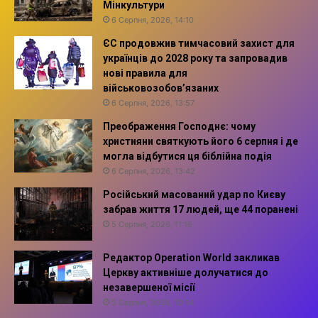
Мінкультури
6 Серпня, 2026, 14:10
ЄС продовжив тимчасовий захист для
українців до 2028 року та запровадив
нові правила для
військовозобов’язаних
6 Серпня, 2026, 13:57
Преображення Господнє: чому
християни святкують його 6 серпня і де
могла відбутися ця біблійна подія
6 Серпня, 2026, 13:42
Російський масований удар по Києву
забрав життя 17 людей, ще 44 поранені
5 Серпня, 2026, 11:16
Редактор Operation World закликав
Церкву активніше долучатися до
незавершеної місії
5 Серпня, 2026, 10:14