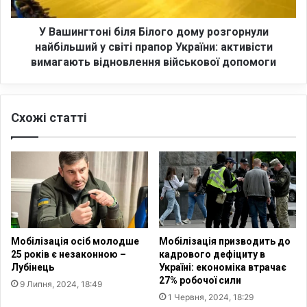
т
о
о
т
н
У Вашингтоні біля Білого дому розгорнули
е
і
найбільший у світі прапор України: активісти
,
б
вимагають відновлення військової допомоги
щ
і
о
л
з
я
н
Схожі статті
Б
а
і
ч
л
н
о
а
г
ч
о
а
д
с
о
т
м
Мобілізація осіб молодше
Мобілізація призводить до
и
у
25 років є незаконною –
кадрового дефіциту в
н
р
Лубінець
Україні: економіка втрачає
а
о
27% робочої сили
9 Липня, 2024, 18:49
с
з
1 Червня, 2024, 18:29
у
г