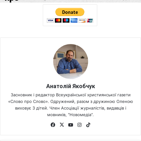
Анатолій Якобчук
Засновник і редактор Всеукраїнської християнської газети
«Слово про Слово». Одружений, разом з дружиною Оленою
виховує 3 дітей. Член Асоціації журналістів, видавців і
мовників, "Новомедіа".
Fa
X
Yo
Ins
Tik
ce
uT
tag
To
bo
ub
ra
k