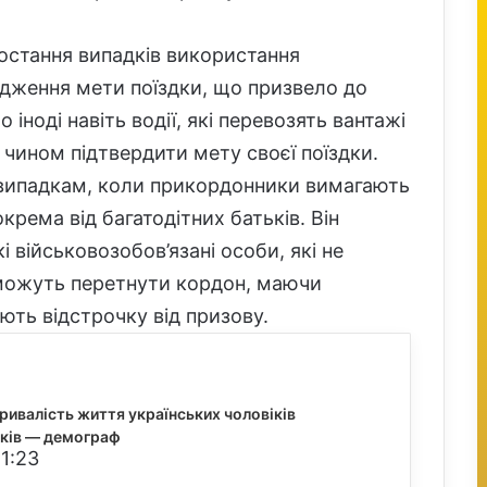
остання випадків використання
рдження мети поїздки, що призвело до
 іноді навіть водії, які перевозять вантажі
чином підтвердити мету своєї поїздки.
випадкам, коли прикордонники вимагають
крема від багатодітних батьків. Він
і військовозобов’язані особи, які не
, можуть перетнути кордон, маючи
ють відстрочку від призову.
тривалість життя українських чоловіків
оків — демограф
1:23