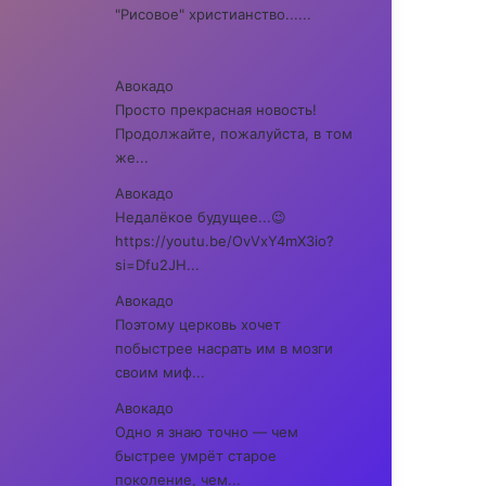
"Рисовое" христианство......
Авокадо
Просто прекрасная новость!
Продолжайте, пожалуйста, в том
же...
Авокадо
Недалёкое будущее...😉
https://youtu.be/OvVxY4mX3io?
si=Dfu2JH...
Авокадо
Поэтому церковь хочет
побыстрее насрать им в мозги
своим миф...
Авокадо
Одно я знаю точно — чем
быстрее умрёт старое
поколение, чем...