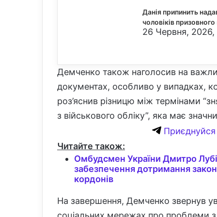
Данія припинить нада
чоловіків призовного 
26 Червня, 2026,
Демченко також наголосив на важли
документах, особливо у випадках, ко
роз’яснив різницю між термінами “зн
з військового обліку”, яка має знач
Приєднуйся 
Читайте також:
Омбудсмен України Дмитро Лубін
забезпечення дотримання законі
кордонів
На завершення, Демченко звернув ув
соціальних мережах про проблеми з в