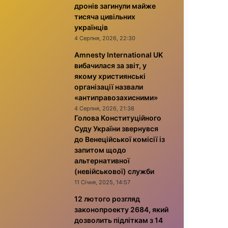
дронів загинули майже
тисяча цивільних
українців
4 Серпня, 2026, 22:30
Amnesty International UK
вибачилася за звіт, у
якому християнські
організації назвали
«антиправозахисними»
4 Серпня, 2026, 21:38
Голова Конституційного
Суду України звернувся
до Венеційської комісії із
запитом щодо
альтернативної
(невійськової) служби
11 Січня, 2025, 14:57
12 лютого розгляд
законопроекту 2684, який
дозволить підліткам з 14