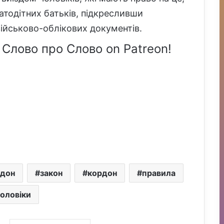
гатодітних батьків, підкресливши
ійськово-облікових документів.
 Слово про Слово on Patreon!
рдон
закон
кордон
правила
оловіки