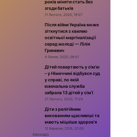
років міняти стать без
згоди батьків
11 Лютого, 2020, 19:07
Після війни Україна може
зіткнутися з хвилею
освітньої маргіналізації
серед молоді — Лілія
Гриневич
4 Липня, 2025, 08:01
Дітей повертають у сім’ю
– у Німеччині відбувся суд
у справі, по якій
ювенальна служба
забрала 13 дітей у сім’ї
21 Лютого, 2023, 17:29
Діти з релігійним
вихованням щасливіші та
мають міцніше здоров’я
12 Вересня, 2019, 22:06
Авокадо