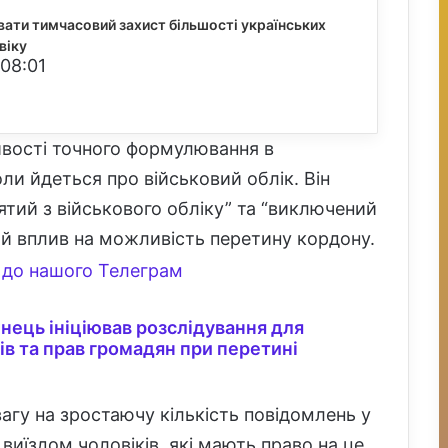
вати тимчасовий захист більшості українських
віку
 08:01
вості точного формулювання в
ли йдеться про військовий облік. Він
ятий з військового обліку” та “виключений
ний вплив на можливість перетину кордону.
до нашого Телеграм
ець ініціював розслідування для
в та прав громадян при перетині
агу на зростаючу кількість повідомлень у
иїздом чоловіків, які мають право на це,