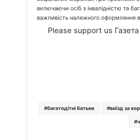
включаючи осіб з інвалідністю та ба
важливість належного оформлення в
Please support us Газета
багатодітні батьки
виїзд за ко
ч