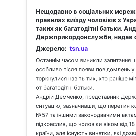
Нещодавно в соціальних мережа
правилах виїзду чоловіків з Укр
таких як багатодітні батьки. Ан
Держприкордонслужби, надав оф
Джерело:
tsn.ua
Останнім часом виникли запитання що
особливо після появи повідомлень у
торкнулися навіть тих, хто раніше м
от багатодітні батьки.
Андрій Демченко, представник Дер
ситуацію, зазначивши, що перетин 
№57 та іншими законодавчими актами
підкреслив, що чоловіки віком від 1
країни, але існують винятки, які до