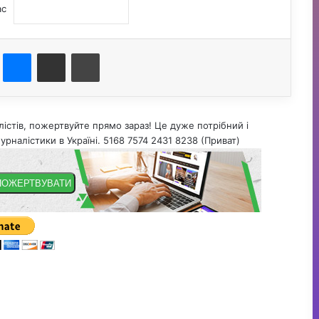
ас
st
Messenger
Поділитися електронною поштою
Друк
істів, пожертвуйте прямо зараз! Це дуже потрібний і
урналістики в Україні. 5168 7574 2431 8238 (Приват)