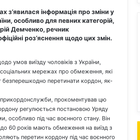
х з’явилася інформація про зміни у
аїни, особливо для певних категорій,
дрій Демченко, речник
іційні роз’яснення щодо цих змін.
до умов виїзду чоловіків з України,
 соціальних мережах про обмеження, які
іг безперешкодно перетинати кордон, як-
жприкордонслужби, прокоментував цю
кордону регулюється постановою Уряду
, особливо під час воєнного стану. Він
8 до 60 років мають обмеження на виїзд з
зволяють перетин кордону під час воєнного