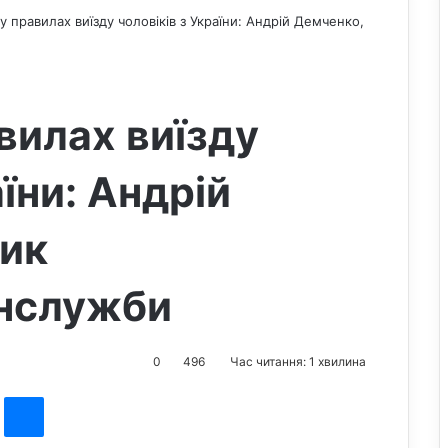
у правилах виїзду чоловіків з України: Андрій Демченко,
вилах виїзду
аїни: Андрій
ник
нслужби
0
496
Час читання: 1 хвилина
st
Messenger