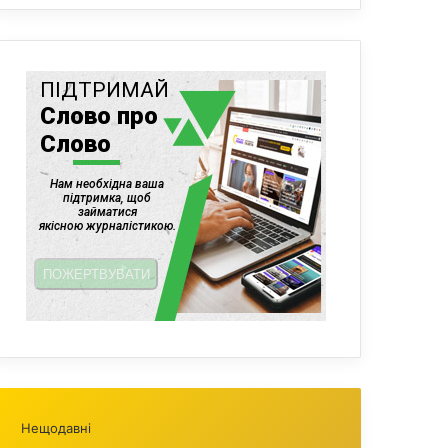
Нещодавні