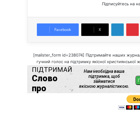
Підписуйтесь на н
LinkedIn
Pintere
Facebook
X
[mailster_form id=238074] Підтримайте наших журнал
гучний голос на підтримку якісної християнської ж