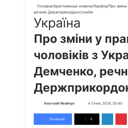
Головна
/
Християнські новини
/
Україна
/
Про зміни 
речник Держприкордонслужби
Україна
Про зміни у пра
чоловіків з Укр
Демченко, реч
Держприкордо
Анатолій Якобчук
F
S
4 Січня, 2024, 20:40
o
e
LinkedIn
Pintere
l
n
Facebook
X
l
d