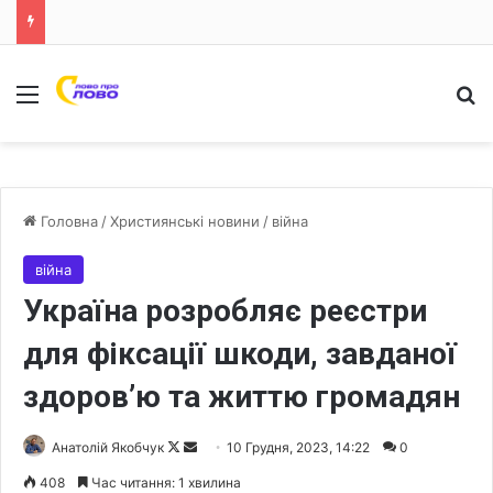
Меню
Ш
Головна
/
Християнські новини
/
війна
війна
Україна розробляє реєстри
для фіксації шкоди, завданої
здоров’ю та життю громадян
Анатолій Якобчук
F
S
10 Грудня, 2023, 14:22
0
o
e
408
Час читання: 1 хвилина