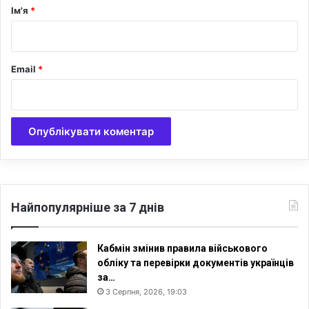
р
Ім'я
*
р
*
б
і
ш
Email
*
Найпопулярніше за 7 днів
Кабмін змінив правила військового
обліку та перевірки документів українців
за…
3 Серпня, 2026, 19:03