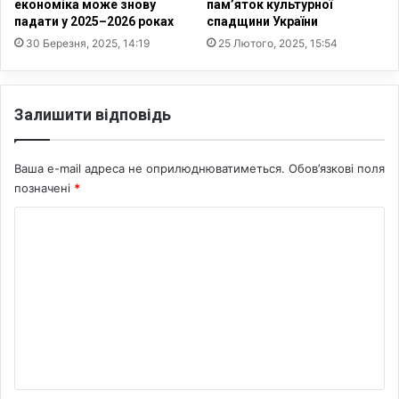
л
економіка може знову
пам’яток культурної
ї
падати у 2025–2026 роках
спадщини України
а
п
в
р
30 Березня, 2025, 14:19
25 Лютого, 2025, 15:54
а
а
Г
в
р
л
Залишити відповідь
и
ю
ц
д
а
и
Ваша e-mail адреса не оприлюднюватиметься.
Обов’язкові поля
к
н
позначені
*
а
и
т
К
а
о
Н
а
м
д
е
і
й
н
к
т
и
Г
а
е