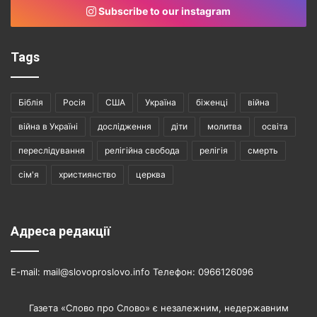
Subscribe to our instagram
Tags
Біблія
Росія
США
Україна
біженці
війна
війна в Україні
дослідження
діти
молитва
освіта
переслідування
релігійна свобода
релігія
смерть
сім'я
християнство
церква
Адреса редакції
E-mail: mail@slovoproslovo.info Телефон: 0966126096
Газета «Слово про Слово» є незалежним, недержавним