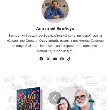
Анатолій Якобчук
Засновник і редактор Всеукраїнської християнської газети
«Слово про Слово». Одружений, разом з дружиною Оленою
виховує 3 дітей. Член Асоціації журналістів, видавців і
мовників, "Новомедіа".
Fa
X
Yo
Ins
Tik
ce
uT
tag
To
bo
ub
ra
k
ok
e
m
"
В
е
л
и
к
а