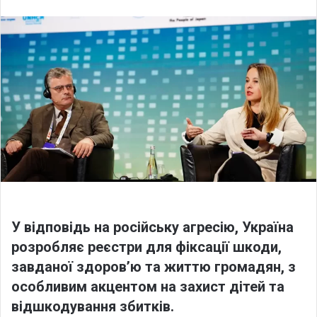
l
n
l
d
o
a
w
n
o
e
n
m
X
a
i
l
У відповідь на російську агресію, Україна
розробляє реєстри для фіксації шкоди,
завданої здоров’ю та життю громадян, з
особливим акцентом на захист дітей та
відшкодування збитків.