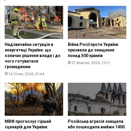
ь
к
т
і
е
в
у
З
с
а
в
г
і
а
Надзвичайна ситуація в
Війна Росії проти України
т
л
енергетиці України: що
призвела до знищення
Р
ь
означає рішення влади і до
понад 500 храмів
і
н
чого готуватися
21 Жовтня, 2024, 15:11
з
о
громадянам
д
ї
14 Січня, 2026, 21:44
в
д
а
е
в
к
і
л
д
а
Я
р
р
а
о
ц
МВФ прогнозує гірший
Російська агресія знищила
с
і
сценарій для України:
або пошкодила майже 1400