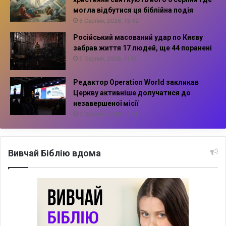
могла відбутися ця біблійна подія
6 Серпня, 2026, 13:42
Російський масований удар по Києву
забрав життя 17 людей, ще 44 поранені
5 Серпня, 2026, 11:16
Редактор Operation World закликав
Церкву активніше долучатися до
незавершеної місії
5 Серпня, 2026, 10:14
Вивчай Біблію вдома