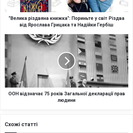
р
і
з
"Велика різдвяна книжка": Пориньте у світ Різдва
д
від Ярослава Грицака та Надійки Гербіш
в
я
О
н
О
а
Н
к
в
н
і
и
д
ж
з
к
н
а
а
"
ч
ООН відзначає 75 років Загальної декларації прав
:
а
людини
П
є
о
7
р
5
Схожі статті
и
р
н
о