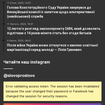
11 Січня, 2025, 14:57
Голова Конституційного Суду України звернувся до
Венеційської комісії із запитом щодо альтернативної
(невійськової) служби
11 Лютого, 2020, 19:07
12 лютого розгляд законопроекту 2684, який дозволить
підліткам з 14 років міняти стать без згоди батьків
4 Липня, 2025, 08:01
Після війни Україна може зіткнутися з хвилею освітньої
маргіналізації серед молоді — Лілія Гриневич
Читайте наш instagram
@slovoproslovo
Error validating access token: The session has been invalidated
because the user changed their password or Facebook has
changed the session for security reasons.