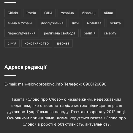
Біблія
Росія
США
Україна
біженці
війна
війна в Україні
дослідження
діти
молитва
освіта
переслідування
релігійна свобода
релігія
смерть
сім'я
християнство
церква
Адреса редакції
E-mail: mail@slovoproslovo.info Телефон: 0966126096
Газета «Слово про Слово» є незалежним, недержавним
виданням, яке створене та діє з метою підвищення рівня
духовності українського народу. Газета створена у 2012 році.
Основними принципами, якими керується газета «Слово про
Слово» в роботі є об’єктивність, актуальність.