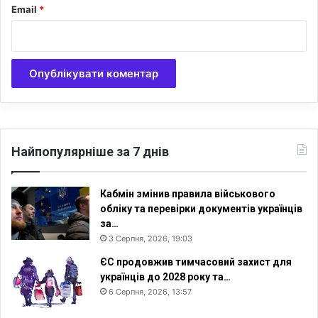
Email
*
о
Найпопулярніше за 7 днів
Кабмін змінив правила військового
обліку та перевірки документів українців
за…
3 Серпня, 2026, 19:03
ЄС продовжив тимчасовий захист для
українців до 2028 року та…
6 Серпня, 2026, 13:57