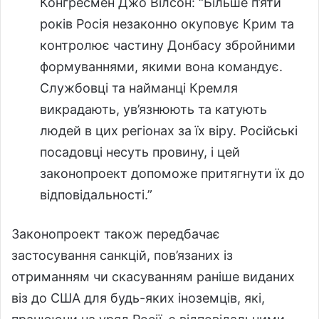
Конгресмен Джо Вілсон: “Більше п’яти
років Росія незаконно окуповує Крим та
контролює частину Донбасу збройними
формуваннями, якими вона командує.
Службовці та найманці Кремля
викрадають, ув’язнюють та катують
людей в цих регіонах за їх віру. Російські
посадовці несуть провину, і цей
законопроект допоможе притягнути їх до
відповідальності.”
Законопроект також передбачає
застосування санкцій, пов’язаних із
отриманням чи скасуванням раніше виданих
віз до США для будь-яких іноземців, які,