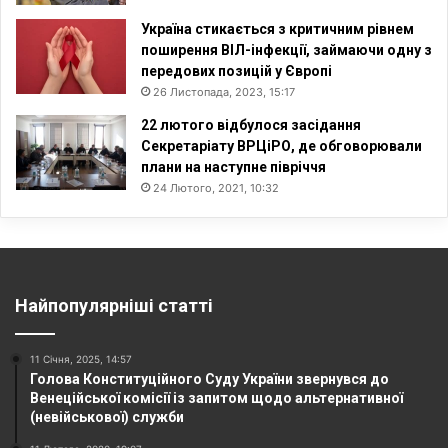
Україна стикається з критичним рівнем
поширення ВІЛ-інфекції, займаючи одну з
передових позицій у Європі
26 Листопада, 2023, 15:17
22 лютого відбулося засідання
Секретаріату ВРЦіРО, де обговорювали
плани на наступне півріччя
24 Лютого, 2021, 10:32
Найпопулярніші статті
11 Січня, 2025, 14:57
Голова Конституційного Суду України звернувся до
Венеційської комісії із запитом щодо альтернативної
(невійськової) служби