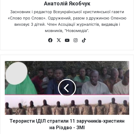
Анатолій Якобчук
Засновник і редактор Всеукраїнської християнської газети
«Слово про Слово». Одружений, разом з дружиною Оленою
виховує 3 дітей. Член Асоціації журналістів, видавців і
мовників, "Новомедіа".
Fa
X
Yo
Ins
Tik
ce
uT
tag
To
bo
ub
ra
k
ok
e
m
Т
е
р
о
р
и
с
т
и
І
Терористи ІДІЛ стратили 11 заручників-християн
Д
на Різдво - ЗМІ
І