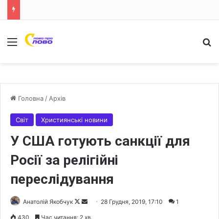
Меню
Ш
Головна
/
Архів
Світ
Християнські новини
У США готують санкції для
Росії за релігійні
переслідування
Анатолій Якобчук
F
S
28 Грудня, 2019, 17:10
1
o
e
430
Час читання: 2 хв.