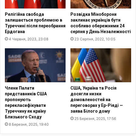
-
ю
х
з
Релігійна свобода
Розвідка Міноборони
р
і
залишається проблемою в
закликає українців бути
и
с
Туреччині після переобрання
особливо обережними 24
с
т
Ердогана
серпня у День Незалежності
т
в
4 Червня, 2023, 23:08
23 Серпня, 2022, 10:05
и
о
я
р
н
е
н
н
а
н
Р
я
і
П
з
о
Члени Палати
США, Україна та Росія
д
л
представників США
досягли низки
в
о
пропонують
домовленостей на
о
перекласифікувати
переговорах у Ер-Ріяді —
ж
Туреччину як країну
заява Білого дому
-
е
Близького Сходу
З
н
25 Березня, 2025, 17:56
М
8 Березня, 2025, 19:40
н
І
я