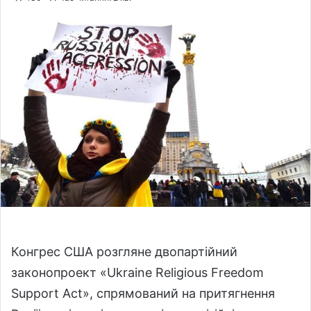
l
n
l
d
o
a
w
n
o
e
n
m
X
a
i
l
Конгрес США розгляне двопартійний
законопроект «Ukraine Religious Freedom
Support Act», спрямований на притягнення