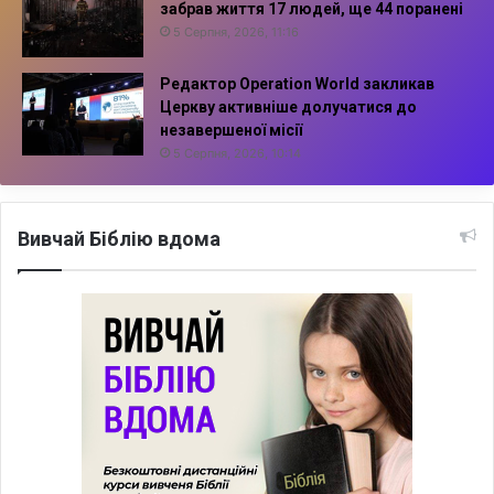
забрав життя 17 людей, ще 44 поранені
5 Серпня, 2026, 11:16
Редактор Operation World закликав
Церкву активніше долучатися до
незавершеної місії
5 Серпня, 2026, 10:14
Вивчай Біблію вдома