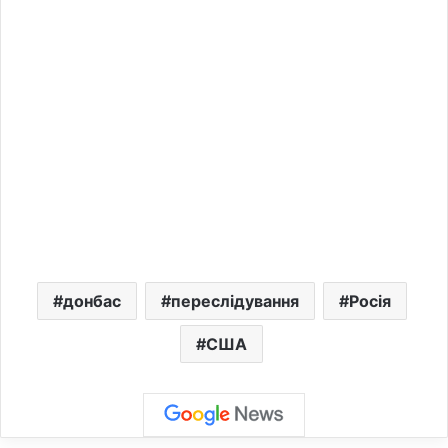
донбас
переслідування
Росія
США