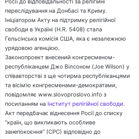
Росії до відповідальності за релігійні
переслідування на Донбасі та Криму.
Ініціатором Акту на підтримку релігійної
свободи в Україні (H.R. 5408) стала
Гельсінська комісія США, яка є незалежною
урядовою агенцією.
Законопроект внесений конгресменом-
республіканцем Джо Вілсоном (Joe Wilson) у
співавторстві з ще чотирма республіканцями
та вісім’ю конгресменами-демократами,
повідомляє www.slovoproslovo.info з
посиланням на
Інститут релігійної свободи
.
Акт передбачає віднесення Росії до списку
“країн, що викликають особливе
занепокоєння” (СРС) відповідно до