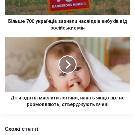
7
0
0
у
Більше 700 українців зазнали наслідків вибухів від
к
російських мін
р
а
Д
ї
і
н
т
ц
и
і
з
в
д
з
а
а
т
з
н
н
і
Діти здатні мислити логічно, навіть якщо ще не
а
м
розмовляють, стверджують вчені
л
и
и
с
н
л
Схожі статті
а
и
с