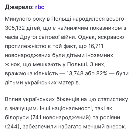
Джерело:
rbc
Минулого року в Польщі народилося всього
305,132 дітей, що є найнижчим показником з
часів Другої світової війни. Однак, яскравою
протилежністю є той факт, що 16,711
новонароджених були дітьми іноземних
жінок, що мешкають у Польщі. З них,
вражаюча кількість — 13,748 або 82% — були
дітьми українських матерів.
Вплив українських біженців на цю статистику
є значущим. Інші національності, такі як
білоруси (741 новонароджений) та росіяни
(244), забезпечили набагато менший внесок.