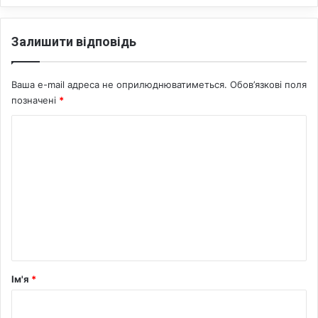
у
ю
т
Залишити відповідь
ь
в
ч
Ваша e-mail адреса не оприлюднюватиметься.
Обов’язкові поля
е
позначені
*
н
і
К
о
м
е
н
т
а
р
Ім'я
*
*