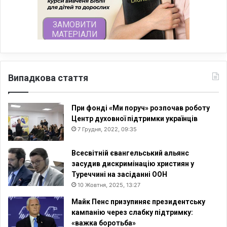
Випадкова стаття
При фонді «Ми поруч» розпочав роботу
Центр духовної підтримки українців
7 Грудня, 2022, 09:35
Всесвітній євангельський альянс
засудив дискримінацію християн у
Туреччині на засіданні ООН
10 Жовтня, 2025, 13:27
Майк Пенс призупиняє президентську
кампанію через слабку підтримку:
«важка боротьба»