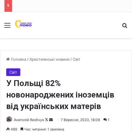
Меню
Ш
Головна
/
Християнські новини
/
Світ
Світ
У Польщі 82%
новонароджених іноземців
від українських матерів
Анатолій Якобчук
F
S
7 Вересня, 2023, 18:09
1
o
e
489
Час читання: 1 хвилина