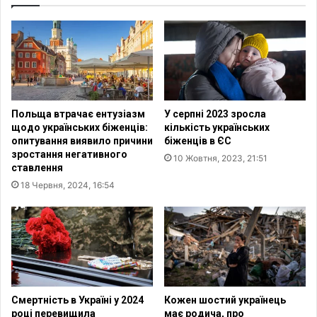
т
л
и
і
л
д
о
к
г
і
і
в
ч
в
н
Польща втрачає ентузіазм
У серпні 2023 зросла
и
о
щодо українських біженців:
кількість українських
б
,
опитування виявило причини
біженців в ЄС
у
н
зростання негативного
10 Жовтня, 2023, 21:51
х
а
ставлення
і
в
18 Червня, 2024, 16:54
в
і
в
т
і
ь
д
я
р
к
о
щ
с
о
і
щ
Смертність в Україні у 2024
Кожен шостий українець
й
е
році перевищила
має родича, про