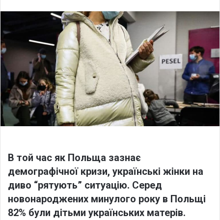
l
n
l
d
o
a
w
n
o
e
n
m
X
a
i
l
В той час як Польща зазнає
демографічної кризи, українські жінки на
диво “рятують” ситуацію. Серед
новонароджених минулого року в Польщі
82% були дітьми українських матерів.