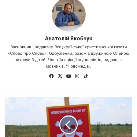
Анатолій Якобчук
Засновник і редактор Всеукраїнської християнської газети
«Слово про Слово». Одружений, разом з дружиною Оленою
виховує 3 дітей. Член Асоціації журналістів, видавців і
мовників, "Новомедіа".
Fa
X
Yo
Ins
Tik
ce
uT
tag
To
bo
ub
ra
k
ok
e
m
Б
і
л
ь
ш
е