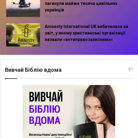
загинули майже тисяча цивільних
українців
4 Серпня, 2026, 22:30
Amnesty International UK вибачилася за
звіт, у якому християнські організації
назвали «антиправозахисними»
4 Серпня, 2026, 21:38
Вивчай Біблію вдома