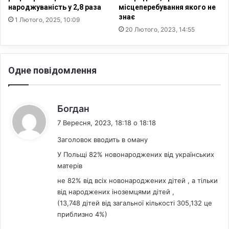
с
народжуваність у 2,8 раза
місцеперебування якого не
н
знає
ь
е
1 Лютого, 2025, 10:09
к
р
20 Лютого, 2023, 14:55
и
о
х
з
м
м
Одне повідомлення
і
о
н
в
л
я
:
Богдан
ю
7 Вересня, 2023, 18:18 о 18:18
т
ь
Заголовок вводить в оману
,
У Польщі 82% новонароджених від українських
с
матерів
т
в
не 82% від всіх новонароджених дітей , а тільки
е
від народжених іноземцями дітей ,
р
(13,748 дітей від загальної кількості 305,132 це
д
приблизно 4%)
ж