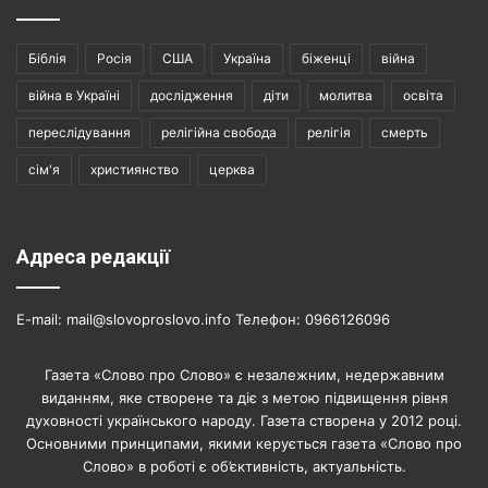
Біблія
Росія
США
Україна
біженці
війна
війна в Україні
дослідження
діти
молитва
освіта
переслідування
релігійна свобода
релігія
смерть
сім'я
християнство
церква
Адреса редакції
E-mail: mail@slovoproslovo.info Телефон: 0966126096
Газета «Слово про Слово» є незалежним, недержавним
виданням, яке створене та діє з метою підвищення рівня
духовності українського народу. Газета створена у 2012 році.
Основними принципами, якими керується газета «Слово про
Слово» в роботі є об’єктивність, актуальність.