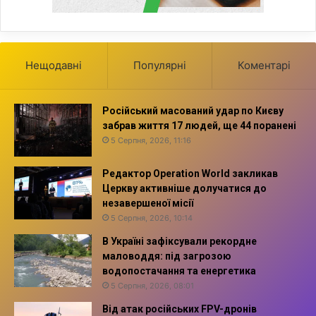
Нещодавні
Популярні
Коментарі
Російський масований удар по Києву
забрав життя 17 людей, ще 44 поранені
5 Серпня, 2026, 11:16
Редактор Operation World закликав
Церкву активніше долучатися до
незавершеної місії
5 Серпня, 2026, 10:14
В Україні зафіксували рекордне
маловоддя: під загрозою
водопостачання та енергетика
5 Серпня, 2026, 08:01
Від атак російських FPV-дронів