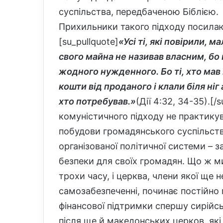
суспільства, передбаченою Біблією.
Прихильники такого підходу посилаю
[su_pullquote]
«Усі ті, які повірили, м
свого майна не називав власним, бо 
жодного нужденного. Бо ті, хто мав 
кошти від проданого і клали біля ніг
хто потребував.»
(Дії 4:32, 34-35).[/
комуністичного підходу не практику
побудови громадянського суспільств
організованої політичної системи – з
безпеки для своїх громадян. Що ж м
трохи часу, і церква, члени якої ще
самозабезпеченні, починає постійно 
фінансової підтримки спершу сирійськ
після ще й македонських церков, які