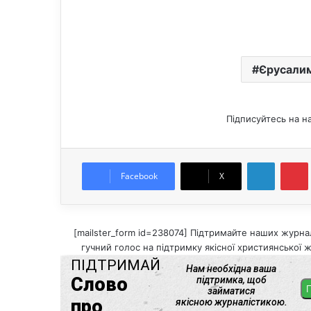
Єрусали
Підписуйтесь на н
LinkedIn
Pintere
Facebook
X
[mailster_form id=238074] Підтримайте наших журнал
гучний голос на підтримку якісної християнської ж