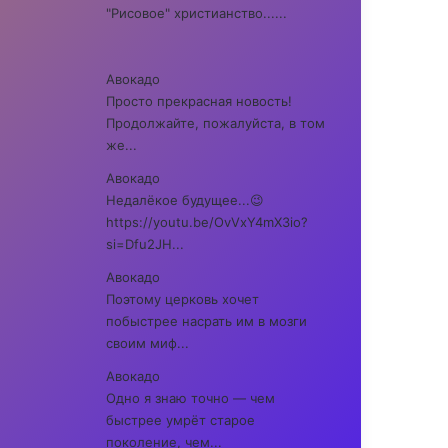
"Рисовое" христианство......
Авокадо
Просто прекрасная новость!
Продолжайте, пожалуйста, в том
же...
Авокадо
Недалёкое будущее...😉
https://youtu.be/OvVxY4mX3io?
si=Dfu2JH...
Авокадо
Поэтому церковь хочет
побыстрее насрать им в мозги
своим миф...
Авокадо
Одно я знаю точно — чем
быстрее умрёт старое
поколение, чем...