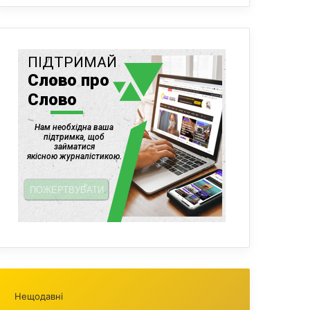
Нещодавні