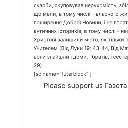
скарби, скуповував нерухомість, збі
що мали, в тому числі – власного жи
поширення Доброї Новини, і не втрат
античних істориків, в тому числі – н
Христові залишили місто, як тільки 
Учителем (Від Луки 19: 43-44, Від Мат
вони знайшли і доми, і братів, і сест
29).
[sc name=”futerblock” ]
Please support us Газета