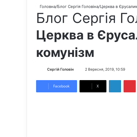
Головна
/
Блог Сергія Головіна
/
Церква в Єрусалим
Блог Сергія Го
Церква в Єрусал
комунізм
Сергій Головін
S
2 Вересня, 2019, 10:59
e
LinkedIn
Pintere
n
Facebook
X
d
a
n
e
m
a
i