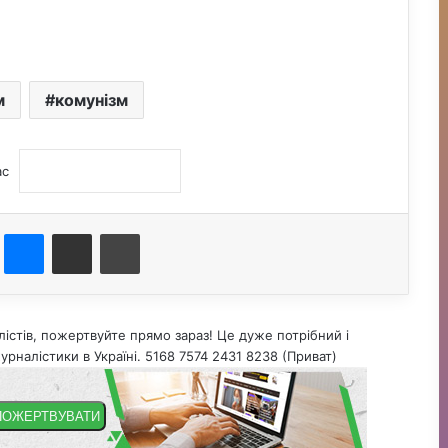
м
комунізм
ас
st
Messenger
Поділитися електронною поштою
Друк
істів, пожертвуйте прямо зараз! Це дуже потрібний і
урналістики в Україні. 5168 7574 2431 8238 (Приват)