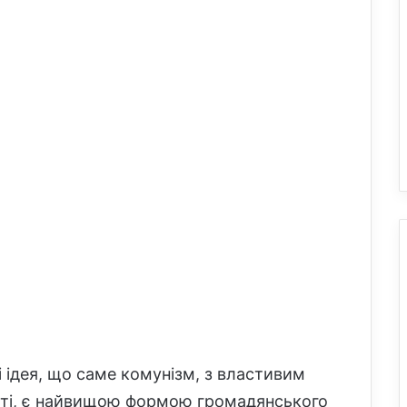
 ідея, що саме комунізм, з властивим
сті, є найвищою формою громадянського