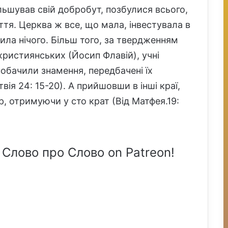
льшував свій добробут, позбулися всього,
ття. Церква ж все, що мала, інвестувала в
ила нічого. Більш того, за твердженням
ехристиянських (Йосип Флавій), учні
побачили знамення, передбачені їх
вія 24: 15-20). А прийшовши в інші краї,
ер, отримуючи у сто крат (Від Матфея.19:
 Слово про Слово on Patreon!