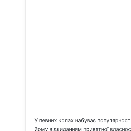
l
У певних колах набуває популярності
йому відкиданням приватної власно