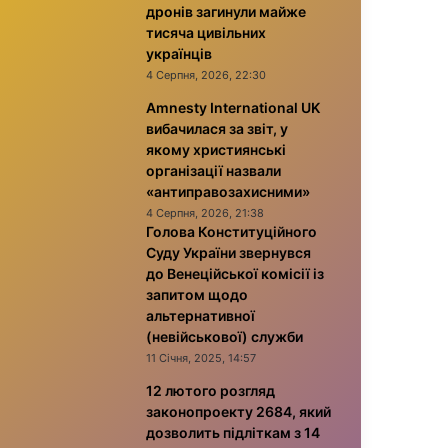
дронів загинули майже
тисяча цивільних
українців
4 Серпня, 2026, 22:30
Amnesty International UK
вибачилася за звіт, у
якому християнські
організації назвали
«антиправозахисними»
4 Серпня, 2026, 21:38
Голова Конституційного
Суду України звернувся
до Венеційської комісії із
запитом щодо
альтернативної
(невійськової) служби
11 Січня, 2025, 14:57
12 лютого розгляд
законопроекту 2684, який
дозволить підліткам з 14