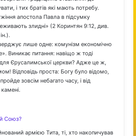
увати, і тих братів які мають потребу.
ужіння апостола Павла в підсумку
еживають злидні» (2 Коринтян 9:12, див.
н.).
верджує лише одне: комунізм економічно
». Виникає питання: навіщо ж тоді
 для Єрусалимської церкви? Адже це ж,
ом! Відповідь проста: Богу було відомо,
пройде зовсім небагато часу, і від
камені.
ий Союз?
нований армією Тита, ті, хто накопичував