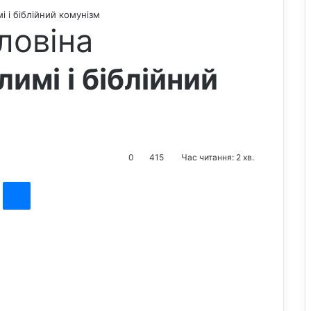
і і біблійний комунізм
ловіна
имі і біблійний
0
415
Час читання: 2 хв.
st
Messenger