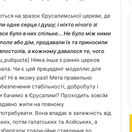
ться на зразок Єрусалимської церкви, де
али одне серце і душу; і ніхто нічого зі
все було в них спільне… Не було між ними
поле або дім, продавали їх та приносили
 апостолів, а кожному давалося те, чого
su_pullquote] Ніяка інша з ранніх церков
вала. Чи є цей прецедент моделлю для
а? Ні в якому разі! Мета правильно
абезпечення стабільності, добробуту і
и бачимо в Єрусалимі? Проходить зовсім
 недавно жили на повному
потребувати. Вона впадає в залежність від
их, потім галатських та Асійських, а
 зберігали традиційне ставлення до