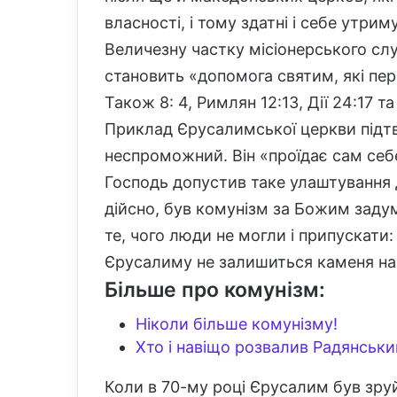
власності, і тому здатні і себе утрим
Величезну частку місіонерського сл
становить «допомога святим, які пер
Також 8: 4, Римлян 12:13, Дії 24:17 та і
Приклад Єрусалимської церкви підт
неспроможний. Він «проїдає сам себе
Господь допустив таке улаштування
дійсно, був комунізм за Божим задум
те, чого люди не могли і припускати: 
Єрусалиму не залишиться каменя на 
Більше про комунізм:
Ніколи більше комунізму!
Хто і навіщо розвалив Радянськ
Коли в 70-му році Єрусалим був зруй