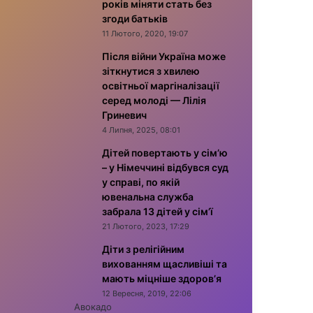
років міняти стать без
згоди батьків
11 Лютого, 2020, 19:07
Після війни Україна може
зіткнутися з хвилею
освітньої маргіналізації
серед молоді — Лілія
Гриневич
4 Липня, 2025, 08:01
Дітей повертають у сім’ю
– у Німеччині відбувся суд
у справі, по якій
ювенальна служба
забрала 13 дітей у сім’ї
21 Лютого, 2023, 17:29
Діти з релігійним
вихованням щасливіші та
мають міцніше здоров’я
12 Вересня, 2019, 22:06
Авокадо