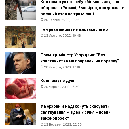
Контрнаступ потребує більше часу, ніж
оборона: в Україні, ймовірно, продовжать
воєнний стан на три місяці
20 Травня, 2022, 10:56
Темрява нікому не дається легко
23 Лютого, 2022, 19:48
Прем’єр-міністр Угорщини: “Без
християнства ми приречені на поразку”
26 Лютого, 2020, 17:10
Кожному по душі
20 Червня, 2019, 18:50
У Верховній Раді хочуть скасувати
святкування Різдва 7 січня − новий
законопроєкт
23 Березня, 2023, 22:50