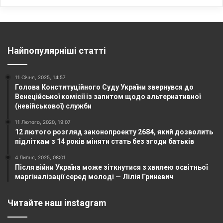
Найпопулярніші статті
11 Січня, 2025, 14:57
Голова Конституційного Суду України звернувся до
Венеційської комісії із запитом щодо альтернативної
(невійськової) служби
11 Лютого, 2020, 19:07
12 лютого розгляд законопроекту 2684, який дозволить
підліткам з 14 років міняти стать без згоди батьків
4 Липня, 2025, 08:01
Після війни Україна може зіткнутися з хвилею освітньої
маргіналізації серед молоді — Лілія Гриневич
Читайте наш instagram