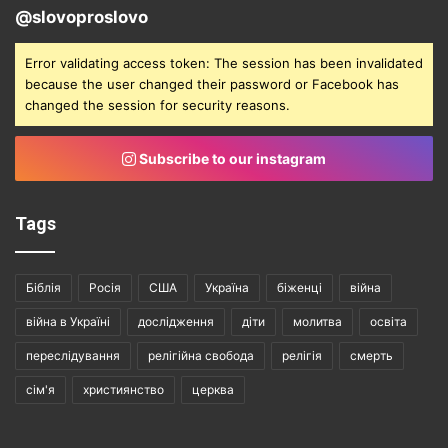
@slovoproslovo
Error validating access token: The session has been invalidated
because the user changed their password or Facebook has
changed the session for security reasons.
Subscribe to our instagram
Tags
Біблія
Росія
США
Україна
біженці
війна
війна в Україні
дослідження
діти
молитва
освіта
переслідування
релігійна свобода
релігія
смерть
сім'я
християнство
церква