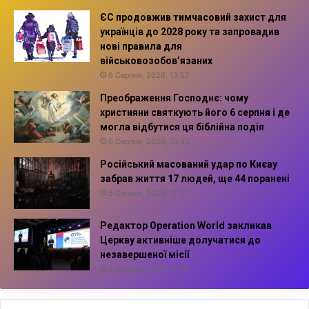
ЄС продовжив тимчасовий захист для
українців до 2028 року та запровадив
нові правила для
військовозобов’язаних
6 Серпня, 2026, 13:57
Преображення Господнє: чому
християни святкують його 6 серпня і де
могла відбутися ця біблійна подія
6 Серпня, 2026, 13:42
Російський масований удар по Києву
забрав життя 17 людей, ще 44 поранені
5 Серпня, 2026, 11:16
Редактор Operation World закликав
Церкву активніше долучатися до
незавершеної місії
5 Серпня, 2026, 10:14