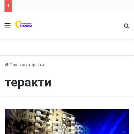
Меню
Ш
Головна
/
теракти
теракти