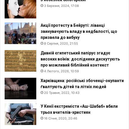
3 Березня, 2024, 17:08
Акції протесту в Бейруті: ліванці
звинувачують владу в недбалості, що
призвела до вибуху
8 Серпня, 2020, 21:55
Давній єгипетський папірус згадує
високих воїнів: дослідники дискутують
про можливий біблійний контекст
4 Лютого, 2026, 10:59
Харківщина: російські збоченці-окупанти
ґвалтують дітей та літніх людей
20 Травня, 2022, 10:43
У Кенії екстремісти «Аш-Шабаб» вбили
трьох вчителів-християн
16 Січня, 2020, 20:46