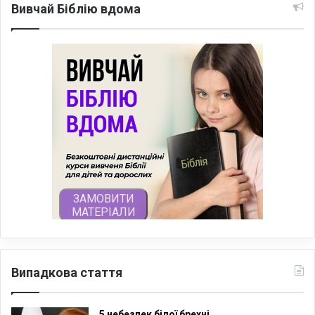
Вивчай Біблію вдома
Випадкова стаття
5 небезпек білої брехні