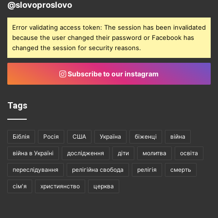
@slovoproslovo
Error validating access token: The session has been invalidated
because the user changed their password or Facebook has
changed the session for security reasons.
Subscribe to our instagram
Tags
Біблія
Росія
США
Україна
біженці
війна
війна в Україні
дослідження
діти
молитва
освіта
переслідування
релігійна свобода
релігія
смерть
сім'я
християнство
церква