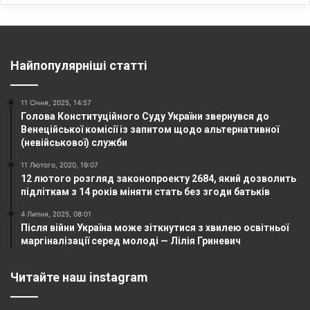
Найпопулярніші статті
11 Січня, 2025, 14:57
Голова Конституційного Суду України звернувся до
Венеційської комісії із запитом щодо альтернативної
(невійськової) служби
11 Лютого, 2020, 19:07
12 лютого розгляд законопроекту 2684, який дозволить
підліткам з 14 років міняти стать без згоди батьків
4 Липня, 2025, 08:01
Після війни Україна може зіткнутися з хвилею освітньої
маргіналізації серед молоді — Лілія Гриневич
Читайте наш instagram