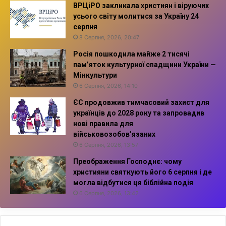
ВРЦіРО закликала християн і віруючих
усього світу молитися за Україну 24
серпня
8 Серпня, 2026, 20:47
Росія пошкодила майже 2 тисячі
пам’яток культурної спадщини України —
Мінкультури
6 Серпня, 2026, 14:10
ЄС продовжив тимчасовий захист для
українців до 2028 року та запровадив
нові правила для
військовозобов’язаних
6 Серпня, 2026, 13:57
Преображення Господнє: чому
християни святкують його 6 серпня і де
могла відбутися ця біблійна подія
6 Серпня, 2026, 13:42