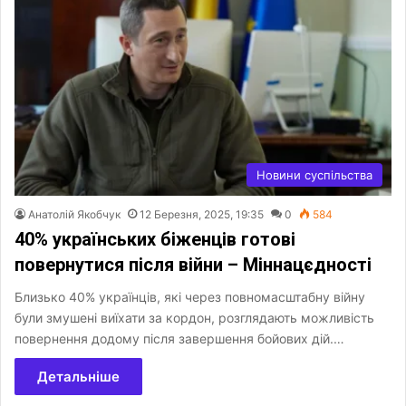
Новини суспільства
Анатолій Якобчук
12 Березня, 2025, 19:35
0
584
40% українських біженців готові
повернутися після війни – Міннацєдності
Близько 40% українців, які через повномасштабну війну
були змушені виїхати за кордон, розглядають можливість
повернення додому після завершення бойових дій.…
Детальніше