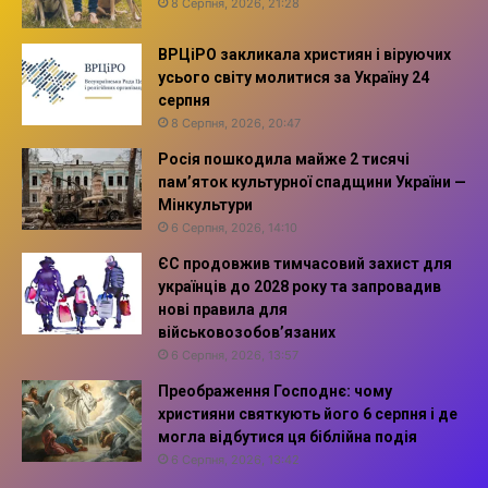
8 Серпня, 2026, 21:28
ВРЦіРО закликала християн і віруючих
усього світу молитися за Україну 24
серпня
8 Серпня, 2026, 20:47
Росія пошкодила майже 2 тисячі
пам’яток культурної спадщини України —
Мінкультури
6 Серпня, 2026, 14:10
ЄС продовжив тимчасовий захист для
українців до 2028 року та запровадив
нові правила для
військовозобов’язаних
6 Серпня, 2026, 13:57
Преображення Господнє: чому
християни святкують його 6 серпня і де
могла відбутися ця біблійна подія
6 Серпня, 2026, 13:42