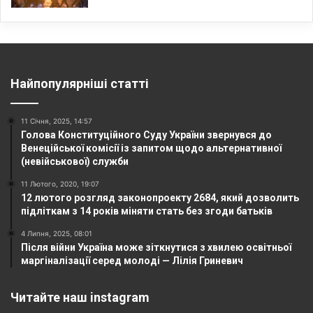
Найпопулярніші статті
11 Січня, 2025, 14:57
Голова Конституційного Суду України звернувся до
Венеційської комісії із запитом щодо альтернативної
(невійськової) служби
11 Лютого, 2020, 19:07
12 лютого розгляд законопроекту 2684, який дозволить
підліткам з 14 років міняти стать без згоди батьків
4 Липня, 2025, 08:01
Після війни Україна може зіткнутися з хвилею освітньої
маргіналізації серед молоді — Лілія Гриневич
Читайте наш instagram