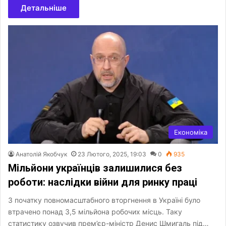
Детальніше
Економіка
Анатолій Якобчук
23 Лютого, 2025, 19:03
0
935
Мільйони українців залишилися без
роботи: наслідки війни для ринку праці
З початку повномасштабного вторгнення в Україні було
втрачено понад 3,5 мільйона робочих місць. Таку
статистику озвучив прем’єр-міністр Денис Шмигаль під…