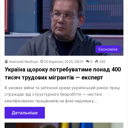
Економіка
Анатолій Якобчук
25 Березня, 2025, 08:01
0
392
Україна щороку потребуватиме понад 400
тисяч трудових мігрантів — експерт
В умовах війни та затяжної кризи український ринок праці
страждає від структурного безробіття — нестачі
кваліфікованих працівників на фоні надлишку…
Детальніше