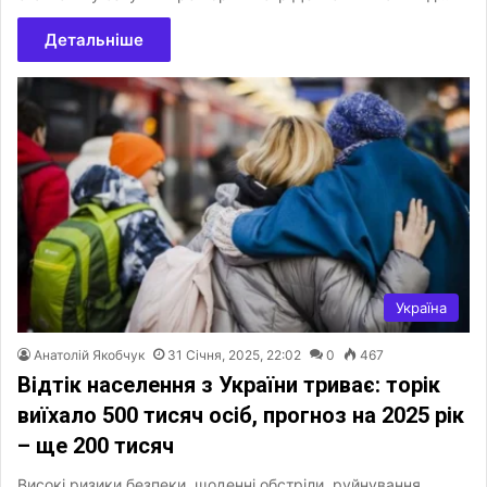
Детальніше
Україна
Анатолій Якобчук
31 Січня, 2025, 22:02
0
467
Відтік населення з України триває: торік
виїхало 500 тисяч осіб, прогноз на 2025 рік
– ще 200 тисяч
Високі ризики безпеки, щоденні обстріли, руйнування