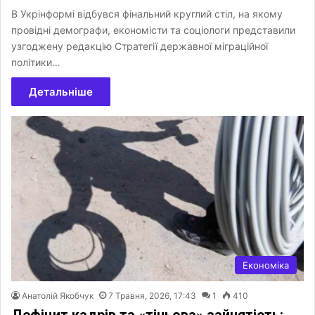
В Укрінформі відбувся фінальний круглий стіл, на якому
провідні демографи, економісти та соціологи представили
узгоджену редакцію Стратегії державної міграційної
політики…
Детальніше
Економіка
Анатолій Якобчук
7 Травня, 2026, 17:43
1
410
Дефіцит кадрів та «тіньова» зайнятість: