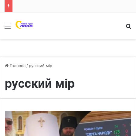
Меню
Ш
Головна
/
русский мір
русский мір