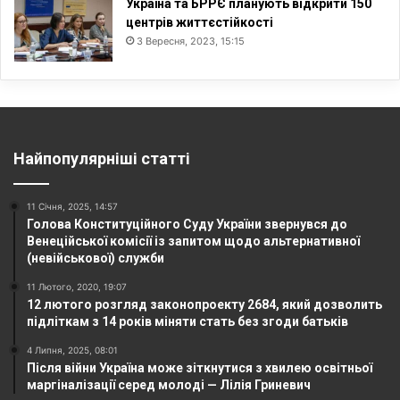
Україна та БРРЄ планують відкрити 150
центрів життєстійкості
3 Вересня, 2023, 15:15
Найпопулярніші статті
11 Січня, 2025, 14:57
Голова Конституційного Суду України звернувся до
Венеційської комісії із запитом щодо альтернативної
(невійськової) служби
11 Лютого, 2020, 19:07
12 лютого розгляд законопроекту 2684, який дозволить
підліткам з 14 років міняти стать без згоди батьків
4 Липня, 2025, 08:01
Після війни Україна може зіткнутися з хвилею освітньої
маргіналізації серед молоді — Лілія Гриневич