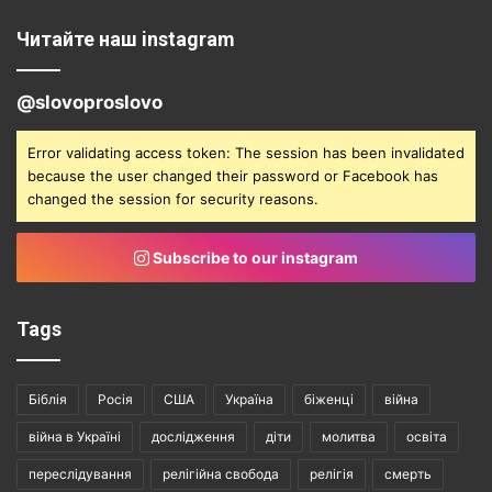
Читайте наш instagram
@slovoproslovo
Error validating access token: The session has been invalidated
because the user changed their password or Facebook has
changed the session for security reasons.
Subscribe to our instagram
Tags
Біблія
Росія
США
Україна
біженці
війна
війна в Україні
дослідження
діти
молитва
освіта
переслідування
релігійна свобода
релігія
смерть