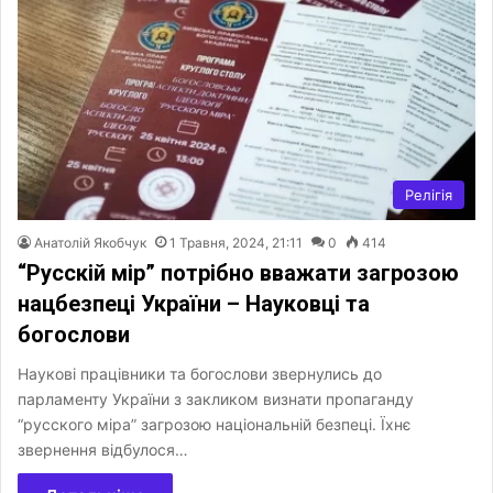
Релігія
Анатолій Якобчук
1 Травня, 2024, 21:11
0
414
“Русскій мір” потрібно вважати загрозою
нацбезпеці України – Науковці та
богослови
Наукові працівники та богослови звернулись до
парламенту України з закликом визнати пропаганду
“русского міра” загрозою національній безпеці. Їхнє
звернення відбулося…