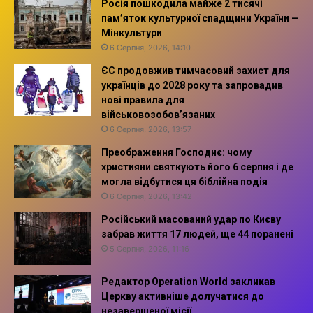
Росія пошкодила майже 2 тисячі
пам’яток культурної спадщини України —
Мінкультури
6 Серпня, 2026, 14:10
ЄС продовжив тимчасовий захист для
українців до 2028 року та запровадив
нові правила для
військовозобов’язаних
6 Серпня, 2026, 13:57
Преображення Господнє: чому
християни святкують його 6 серпня і де
могла відбутися ця біблійна подія
6 Серпня, 2026, 13:42
Російський масований удар по Києву
забрав життя 17 людей, ще 44 поранені
5 Серпня, 2026, 11:16
Редактор Operation World закликав
Церкву активніше долучатися до
незавершеної місії