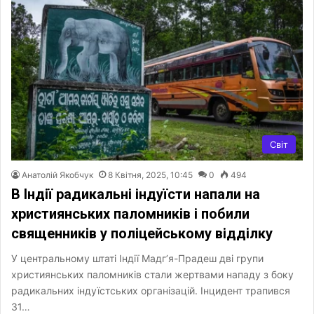
Світ
Анатолій Якобчук
8 Квітня, 2025, 10:45
0
494
В Індії радикальні індуїсти напали на
християнських паломників і побили
священників у поліцейському відділку
У центральному штаті Індії Мадг’я-Прадеш дві групи
християнських паломників стали жертвами нападу з боку
радикальних індуїстських організацій. Інцидент трапився
31…