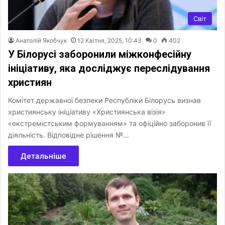
Світ
Анатолій Якобчук
12 Квітня, 2025, 10:43
0
402
У Білорусі заборонили міжконфесійну
ініціативу, яка досліджує переслідування
християн
Комітет державної безпеки Республіки Білорусь визнав
християнську ініціативу «Християнська візія»
«екстремістським формуванням» та офіційно заборонив її
діяльність. Відповідне рішення №…
Детальніше