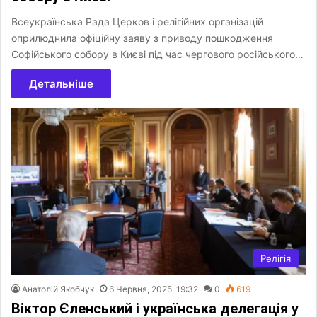
Всеукраїнська Рада Церков і релігійних організацій
оприлюднила офіційну заяву з приводу пошкодження
Софійського собору в Києві під час чергового російського…
Детальніше
Релігія
Анатолій Якобчук
6 Червня, 2025, 19:32
0
619
Віктор Єленський і українська делегація у