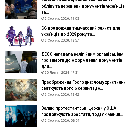
Кабмін змінив правила військового
обліку та перевірки документів українців
за…
3 Серпня, 2026, 19:03
ЄС продовжив тимчасовий захист для
українців до 2028 року та…
6 Серпня, 2026, 13:57
ДЕСС нагадала релігійним організаціям
про вимоги до оформлення документів
для…
30 Липня, 2026, 17:31
Преображення Господнє: чому християни
святкують його 6 серпня і де…
6 Серпня, 2026, 13:42
Великі протестантські церкви у США
продовжують зростати, тоді як менші…
3 Серпня, 2026, 08:01