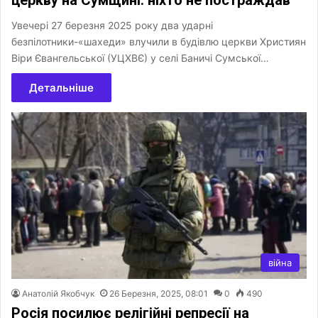
церкву на Сумщині: ніхто не постраждав
Увечері 27 березня 2025 року два ударні
безпілотники-«шахеди» влучили в будівлю церкви Християн
Віри Євангельської (УЦХВЄ) у селі Баничі Сумської…
Детальніше
війна
Анатолій Якобчук
26 Березня, 2025, 08:01
0
490
Росія посилює релігійні репресії на