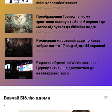
військовозобов’язаних
6 Серпня, 2026, 13:57
Преображення Господнє: чому
християни святкують його 6 серпня і де
могла відбутися ця біблійна подія
6 Серпня, 2026, 13:42
Російський масований удар по Києву
забрав життя 17 людей, ще 44 поранені
5 Серпня, 2026, 11:16
Редактор Operation World закликав
Церкву активніше долучатися до
незавершеної місії
5 Серпня, 2026, 10:14
Вивчай Біблію вдома