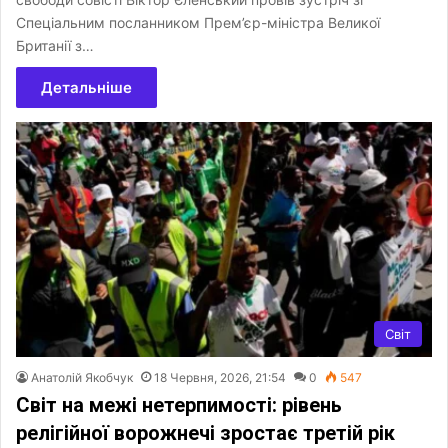
Спеціальним посланником Прем’єр-міністра Великої
Британії з…
Детальніше
Світ
Анатолій Якобчук
18 Червня, 2026, 21:54
0
547
Світ на межі нетерпимості: рівень
релігійної ворожнечі зростає третій рік