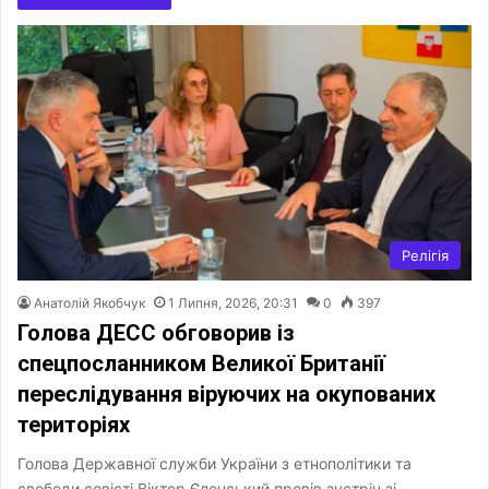
Релігія
Анатолій Якобчук
1 Липня, 2026, 20:31
0
397
Голова ДЕСС обговорив із
спецпосланником Великої Британії
переслідування віруючих на окупованих
територіях
Голова Державної служби України з етнополітики та
свободи совісті Віктор Єленський провів зустріч зі