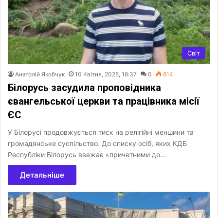
Світ
Анатолій Якобчук
10 Квітня, 2025, 16:37
0
614
Білорусь засудила проповідника
євангельської церкви та працівника місії
ЄС
У Білорусі продовжується тиск на релігійні меншини та
громадянське суспільство. До списку осіб, яких КДБ
Республіки Білорусь вважає «причетними до…
Детальніше