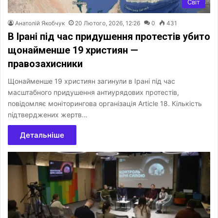
Світ
Анатолій Якобчук
20 Лютого, 2026, 12:26
0
431
В Ірані під час придушення протестів убито
щонайменше 19 християн —
правозахисники
Щонайменше 19 християн загинули в Ірані під час
масштабного придушення антиурядових протестів,
повідомляє моніторингова організація Article 18. Кількість
підтверджених жертв…
Детальніше