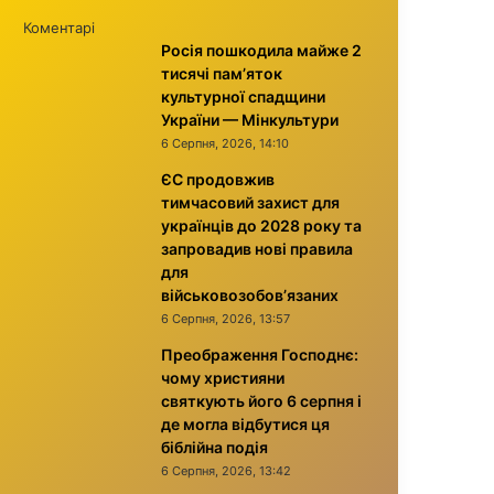
Коментарі
Росія пошкодила майже 2
тисячі пам’яток
культурної спадщини
України — Мінкультури
6 Серпня, 2026, 14:10
ЄС продовжив
тимчасовий захист для
українців до 2028 року та
запровадив нові правила
для
військовозобов’язаних
6 Серпня, 2026, 13:57
Преображення Господнє:
чому християни
святкують його 6 серпня і
де могла відбутися ця
біблійна подія
6 Серпня, 2026, 13:42