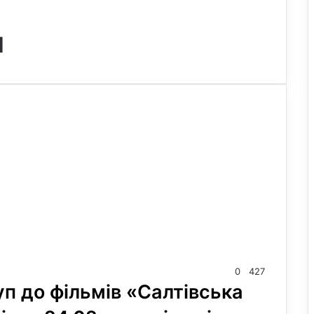
и
0
427
п до фільмів «Салтівська