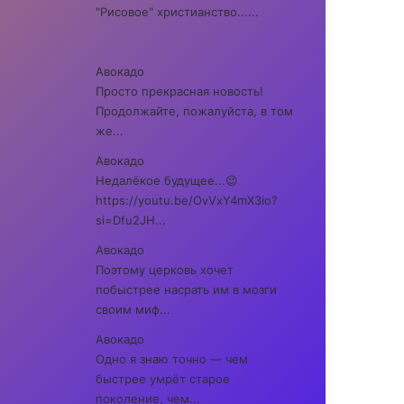
"Рисовое" христианство......
Авокадо
Просто прекрасная новость!
Продолжайте, пожалуйста, в том
же...
Авокадо
Недалёкое будущее...😉
https://youtu.be/OvVxY4mX3io?
si=Dfu2JH...
Авокадо
Поэтому церковь хочет
побыстрее насрать им в мозги
своим миф...
Авокадо
Одно я знаю точно — чем
быстрее умрёт старое
поколение, чем...