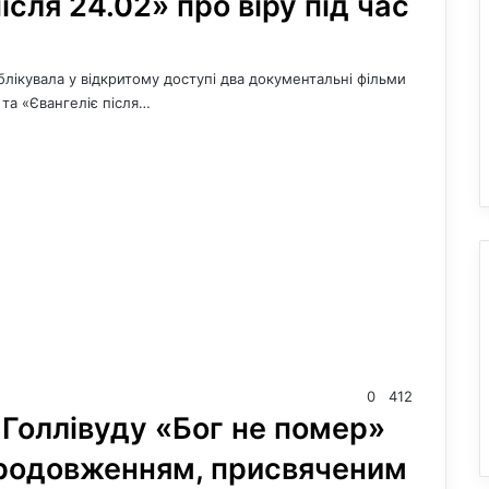
ісля 24.02» про віру під час
ікувала у відкритому доступі два документальні фільми
та «Євангеліє після…
0
412
Голлівуду «Бог не помер»
продовженням, присвяченим