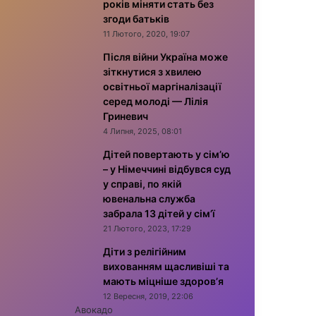
років міняти стать без
згоди батьків
11 Лютого, 2020, 19:07
Після війни Україна може
зіткнутися з хвилею
освітньої маргіналізації
серед молоді — Лілія
Гриневич
4 Липня, 2025, 08:01
Дітей повертають у сім’ю
– у Німеччині відбувся суд
у справі, по якій
ювенальна служба
забрала 13 дітей у сім’ї
21 Лютого, 2023, 17:29
Діти з релігійним
вихованням щасливіші та
мають міцніше здоров’я
12 Вересня, 2019, 22:06
Авокадо