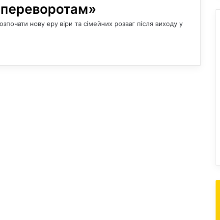
м переворотам»
зпочати нову еру віри та сімейних розваг після виходу у