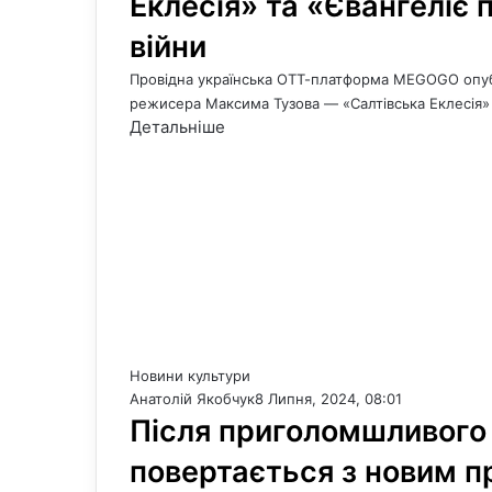
Еклесія» та «Євангеліє п
війни
Провідна українська ОТТ-платформа MEGOGO опубл
режисера Максима Тузова — «Салтівська Еклесія» 
Детальніше
Новини культури
Анатолій Якобчук
8 Липня, 2024, 08:01
Після приголомшливого 
повертається з новим 