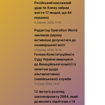
Російський масований
удар по Києву забрав
життя 17 людей, ще 44
поранені
5 Серпня, 2026, 11:16
Редактор Operation World
закликав Церкву
активніше долучатися до
незавершеної місії
5 Серпня, 2026, 10:14
Голова Конституційного
Суду України звернувся
до Венеційської комісії із
запитом щодо
альтернативної
(невійськової) служби
11 Січня, 2025, 14:57
12 лютого розгляд
законопроекту 2684, який
дозволить підліткам з 14