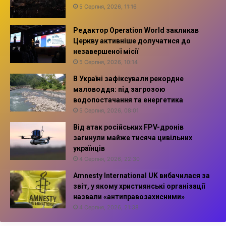
5 Серпня, 2026, 11:16
Редактор Operation World закликав
Церкву активніше долучатися до
незавершеної місії
5 Серпня, 2026, 10:14
В Україні зафіксували рекордне
маловоддя: під загрозою
водопостачання та енергетика
5 Серпня, 2026, 08:01
Від атак російських FPV-дронів
загинули майже тисяча цивільних
українців
4 Серпня, 2026, 22:30
Amnesty International UK вибачилася за
звіт, у якому християнські організації
назвали «антиправозахисними»
4 Серпня, 2026, 21:38