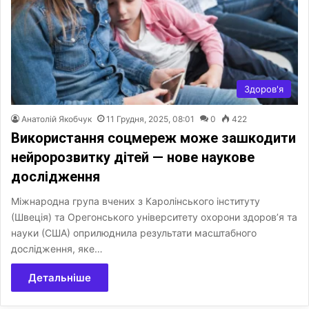
Здоров'я
Анатолій Якобчук
11 Грудня, 2025, 08:01
0
422
Використання соцмереж може зашкодити
нейророзвитку дітей — нове наукове
дослідження
Міжнародна група вчених з Каролінського інституту
(Швеція) та Орегонського університету охорони здоров’я та
науки (США) оприлюднила результати масштабного
дослідження, яке…
Детальніше