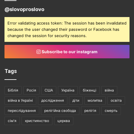
@slovoproslovo
Error validating access token: The session has been invalidated
because the user changed their password or Facebook has
changed the session for security reasons.
Subscribe to our instagram
Tags
Біблія
Росія
США
Україна
біженці
війна
війна в Україні
дослідження
діти
молитва
освіта
переслідування
релігійна свобода
релігія
смерть
сім'я
християнство
церква