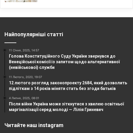
Найпопулярніші статті
11 Січня, 2025, 14:57
Голова Конституційного Суду України звернувся до
Венеційської комісії із запитом щодо альтернативної
(невійськової) служби
11 Лютого, 2020, 19:07
12 лютого розгляд законопроекту 2684, який дозволить
підліткам з 14 років міняти стать без згоди батьків
4 Липня, 2025, 08:01
Після війни Україна може зіткнутися з хвилею освітньої
маргіналізації серед молоді — Лілія Гриневич
Читайте наш instagram