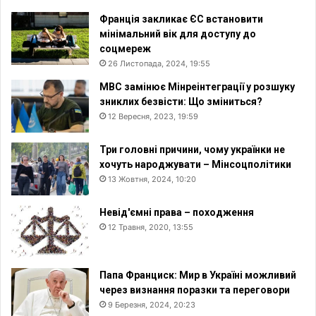
Франція закликає ЄС встановити
мінімальний вік для доступу до
соцмереж
26 Листопада, 2024, 19:55
МВС замінює Мінреінтеграції у розшуку
зниклих безвісти: Що зміниться?
12 Вересня, 2023, 19:59
Три головні причини, чому українки не
хочуть народжувати – Мінсоцполітики
13 Жовтня, 2024, 10:20
Невід'ємні права – походження
12 Травня, 2020, 13:55
Папа Франциск: Мир в Україні можливий
через визнання поразки та переговори
9 Березня, 2024, 20:23