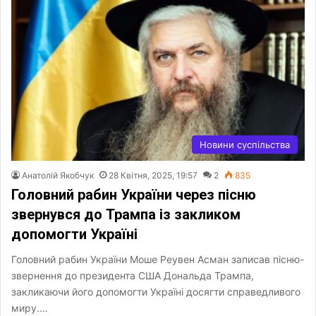
Новини суспільства
Анатолій Якобчук
28 Квітня, 2025, 19:57
2
835
Головний рабин України через пісню
звернувся до Трампа із закликом
допомогти Україні
Головний рабин України Моше Реувен Асман записав пісню-
звернення до президента США Дональда Трампа,
закликаючи його допомогти Україні досягти справедливого
миру.…