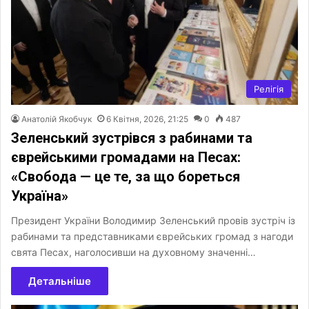
Релігія
Анатолій Якобчук
6 Квітня, 2026, 21:25
0
487
Зеленський зустрівся з рабинами та
єврейськими громадами на Песах:
«Свобода — це те, за що бореться
Україна»
Президент України Володимир Зеленський провів зустріч із
рабинами та представниками єврейських громад з нагоди
свята Песах, наголосивши на духовному значенні…
Детальніше