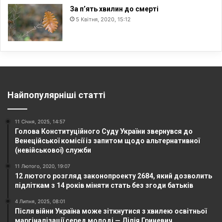
За п’ять хвилин до смерті
5 Квітня, 2020, 15:12
Найпопулярніші статті
11 Січня, 2025, 14:57
Голова Конституційного Суду України звернувся до
Венеційської комісії із запитом щодо альтернативної
(невійськової) служби
11 Лютого, 2020, 19:07
12 лютого розгляд законопроекту 2684, який дозволить
підліткам з 14 років міняти стать без згоди батьків
4 Липня, 2025, 08:01
Після війни Україна може зіткнутися з хвилею освітньої
маргіналізації серед молоді — Лілія Гриневич