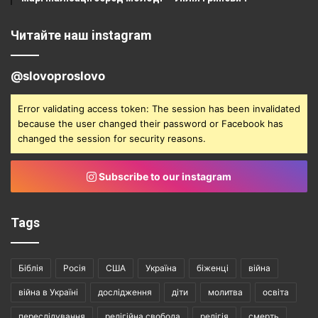
Читайте наш instagram
@slovoproslovo
Error validating access token: The session has been invalidated
because the user changed their password or Facebook has
changed the session for security reasons.
Subscribe to our instagram
Tags
Біблія
Росія
США
Україна
біженці
війна
війна в Україні
дослідження
діти
молитва
освіта
переслідування
релігійна свобода
релігія
смерть