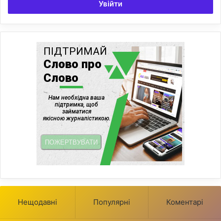
Увійти
Нещодавні
Популярні
Коментарі