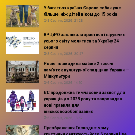
У багатьох країнах Європи собак уже
більше, ніж дітей віком до 15 років
8 Серпня, 2026, 21:28
ВРЦіРО закликала християн і віруючих
усього світу молитися за Україну 24
серпня
8 Серпня, 2026, 20:47
Росія пошкодила майже 2 тисячі
пам’яток культурної спадщини України —
Мінкультури
6 Серпня, 2026, 14:10
ЄС продовжив тимчасовий захист для
українців до 2028 року та запровадив
нові правила для
військовозобов’язаних
6 Серпня, 2026, 13:57
Преображення Господнє: чому
християни святкують його 6 серпня і де