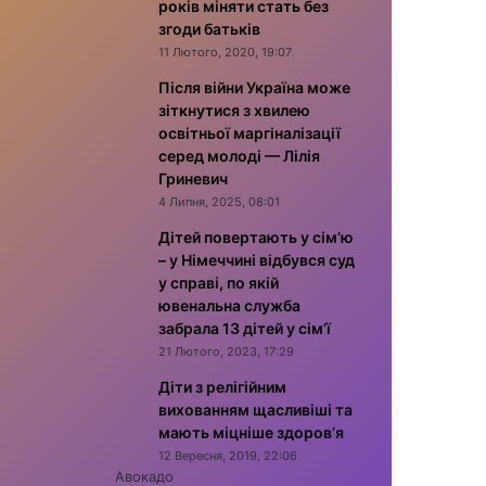
років міняти стать без
згоди батьків
11 Лютого, 2020, 19:07
Після війни Україна може
зіткнутися з хвилею
освітньої маргіналізації
серед молоді — Лілія
Гриневич
4 Липня, 2025, 08:01
Дітей повертають у сім’ю
– у Німеччині відбувся суд
у справі, по якій
ювенальна служба
забрала 13 дітей у сім’ї
21 Лютого, 2023, 17:29
Діти з релігійним
вихованням щасливіші та
мають міцніше здоров’я
12 Вересня, 2019, 22:06
Авокадо