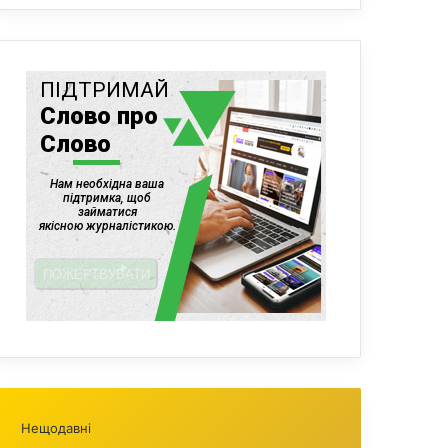
Нещодавні