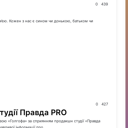
0
439
м’єю. Кожен з нас є сином чи донькою, батьком чи
0
427
студії Правда PRO
вою «Голгофа» за сприянням продакшн студії «Правда
авдивої інформації про…