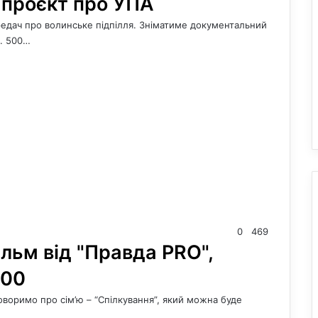
проєкт про УПА
редач про волинське підпілля. Зніматиме документальний
. 500…
0
469
ільм від "Правда PRO",
:00
говоримо про сім’ю – “Спілкування”, який можна буде