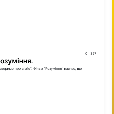
0
397
Розуміння.
оворимо про сім’ю”. Фільм “Розуміння” навчає, що