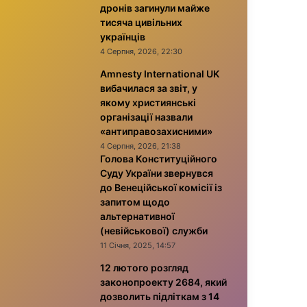
дронів загинули майже
тисяча цивільних
українців
4 Серпня, 2026, 22:30
Amnesty International UK
вибачилася за звіт, у
якому християнські
організації назвали
«антиправозахисними»
4 Серпня, 2026, 21:38
Голова Конституційного
Суду України звернувся
до Венеційської комісії із
запитом щодо
альтернативної
(невійськової) служби
11 Січня, 2025, 14:57
12 лютого розгляд
законопроекту 2684, який
дозволить підліткам з 14