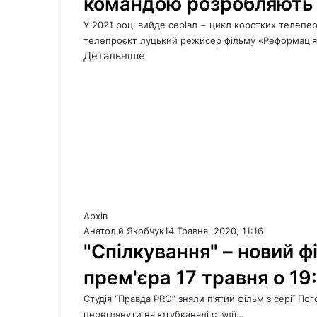
командою розробляють 
У 2021 році вийде серіал − цикл коротких телепе
телепроєкт луцький режисер фільму «Реформація
Детальніше
Архів
Анатолій Якобчук
14 Травня, 2020, 11:16
"Спілкування" – новий ф
прем'єра 17 травня о 19
Студія “Правда PRO” зняли п’ятий фільм з серії По
переглянути на ютубканалі студії…