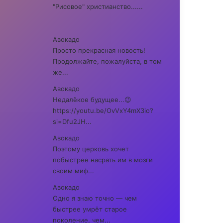
"Рисовое" христианство......
Авокадо
Просто прекрасная новость!
Продолжайте, пожалуйста, в том
же...
Авокадо
Недалёкое будущее...😉
https://youtu.be/OvVxY4mX3io?
si=Dfu2JH...
Авокадо
Поэтому церковь хочет
побыстрее насрать им в мозги
своим миф...
Авокадо
Одно я знаю точно — чем
быстрее умрёт старое
поколение, чем...