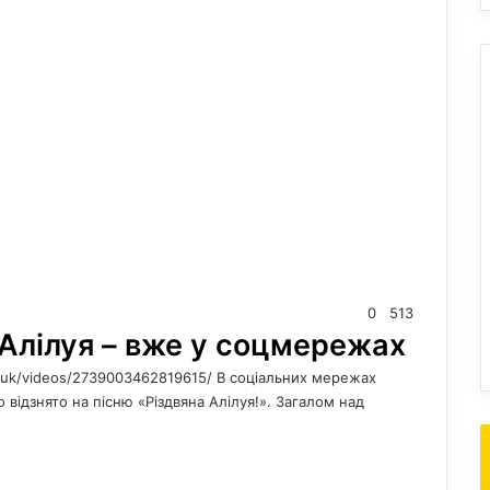
0
513
 Алілуя – вже у соцмережах
yuk/videos/2739003462819615/ В соціальних мережах
 відзнято на пісню «Різдвяна Алілуя!». Загалом над