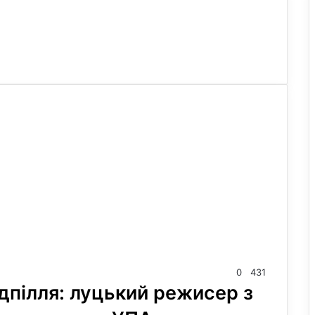
0
431
ідпілля: луцький режисер з