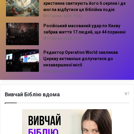
християни святкують його 6 серпня і де
могла відбутися ця біблійна подія
6 Серпня, 2026, 13:42
Російський масований удар по Києву
забрав життя 17 людей, ще 44 поранені
5 Серпня, 2026, 11:16
Редактор Operation World закликав
Церкву активніше долучатися до
незавершеної місії
5 Серпня, 2026, 10:14
Вивчай Біблію вдома