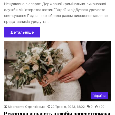
Нещодавно в апараті Державної кримінально-виконавчої
служби Міністерства юстиції України відбулося урочисте
святкування Різдва, яке зібрало разом високопоставлених
представників уряду та…
Детальніше
Україна
Маргарита Стралківська
22 Травня, 2023, 18:02
0
420
Рекордна кількість шлюбів зареєстрована