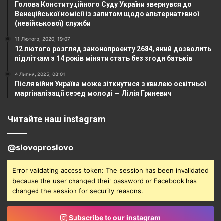
Голова Конституційного Суду України звернувся до
Венеційської комісії із запитом щодо альтернативної
(невійськової) служби
11 Лютого, 2020, 19:07
12 лютого розгляд законопроекту 2684, який дозволить
підліткам з 14 років міняти стать без згоди батьків
4 Липня, 2025, 08:01
Після війни Україна може зіткнутися з хвилею освітньої
маргіналізації серед молоді — Лілія Гриневич
Читайте наш instagram
@slovoproslovo
Error validating access token: The session has been invalidated
because the user changed their password or Facebook has
changed the session for security reasons.
Subscribe to our instagram