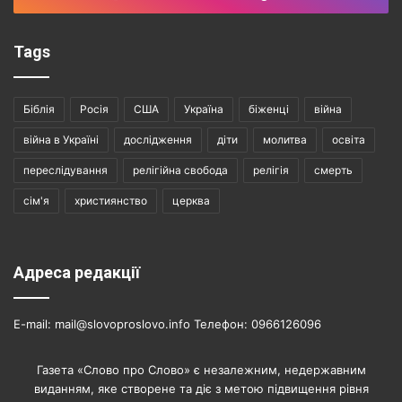
Tags
Біблія
Росія
США
Україна
біженці
війна
війна в Україні
дослідження
діти
молитва
освіта
переслідування
релігійна свобода
релігія
смерть
сім'я
християнство
церква
Адреса редакції
E-mail: mail@slovoproslovo.info Телефон: 0966126096
Газета «Слово про Слово» є незалежним, недержавним
виданням, яке створене та діє з метою підвищення рівня