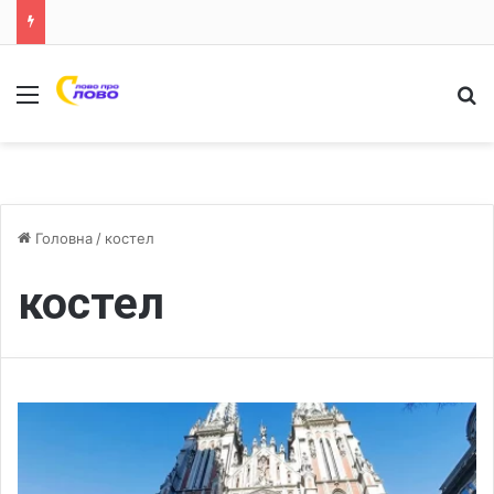
Меню
Ш
Головна
/
костел
костел