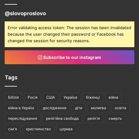
@slovoproslovo
Error validating access token: The session has been invalidated
because the user changed their password or Facebook has
changed the session for security reasons.
Subscribe to our instagram
Tags
Біблія
Росія
США
Україна
біженці
війна
війна в Україні
дослідження
діти
молитва
освіта
переслідування
релігійна свобода
релігія
смерть
сім'я
християнство
церква