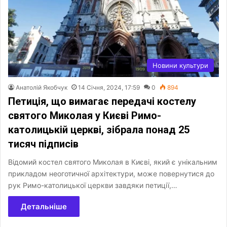
Новини культури
Анатолій Якобчук
14 Січня, 2024, 17:59
0
894
Петиція, що вимагає передачі костелу
святого Миколая у Києві Римо-
католицькій церкві, зібрала понад 25
тисяч підписів
Відомий костел святого Миколая в Києві, який є унікальним
прикладом неоготичної архітектури, може повернутися до
рук Римо-католицької церкви завдяки петиції,…
Детальніше