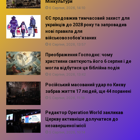
Мінкультури
6 Серпня, 2026, 14:10
ЄС продовжив тимчасовий захист для
українців до 2028 року та запровадив
нові правила для
військовозобов’язаних
6 Серпня, 2026, 13:57
Преображення Господнє: чому
християни святкують його 6 серпня і де
могла відбутися ця біблійна подія
6 Серпня, 2026, 13:42
Російський масований удар по Києву
забрав життя 17 людей, ще 44 поранені
5 Серпня, 2026, 11:16
Редактор Operation World закликав
Церкву активніше долучатися до
незавершеної місії
5 Серпня, 2026, 10:14