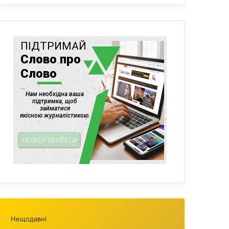
Нещодавні