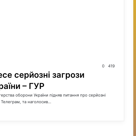
0
419
се серйозні загрози
раїни – ГУР
терства оборони України підняв питання про серйозні
р Телеграм, та наголосив…