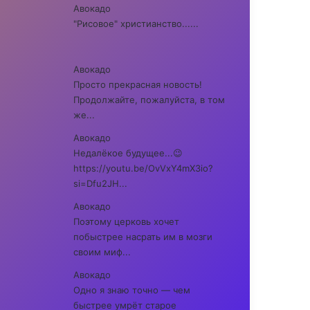
Авокадо
"Рисовое" христианство......
Авокадо
Просто прекрасная новость!
Продолжайте, пожалуйста, в том
же...
Авокадо
Недалёкое будущее...😉
https://youtu.be/OvVxY4mX3io?
si=Dfu2JH...
Авокадо
Поэтому церковь хочет
побыстрее насрать им в мозги
своим миф...
Авокадо
Одно я знаю точно — чем
быстрее умрёт старое