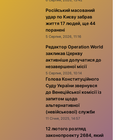
6 Серпня, 2026, 13:42
Російський масований
удар по Києву забрав
життя 17 людей, ще 44
поранені
5 Серпня, 2026, 11:16
Редактор Operation World
закликав Церкву
активніше долучатися до
незавершеної місії
5 Серпня, 2026, 10:14
Голова Конституційного
Суду України звернувся
до Венеційської комісії із
запитом щодо
альтернативної
(невійськової) служби
11 Січня, 2025, 14:57
12 лютого розгляд
законопроекту 2684, який