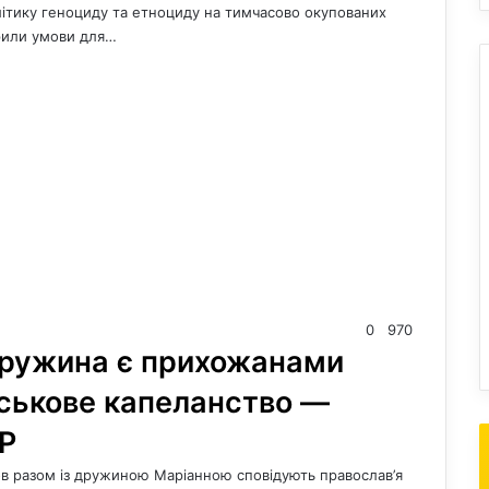
літику геноциду та етноциду на тимчасово окупованих
орили умови для…
0
970
дружина є прихожанами
йськове капеланство —
Р
ов разом із дружиною Маріанною сповідують православ’я