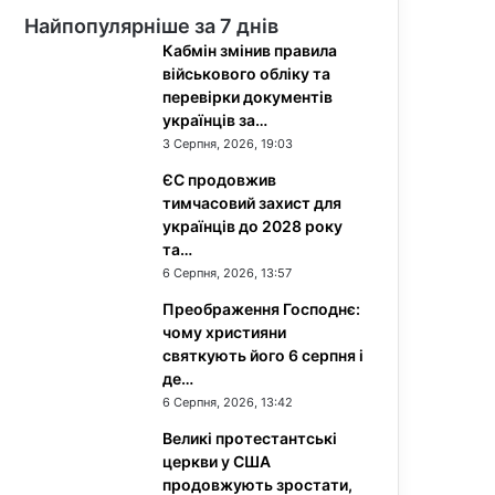
Найпопулярніше за 7 днів
Кабмін змінив правила
військового обліку та
перевірки документів
українців за…
3 Серпня, 2026, 19:03
ЄС продовжив
тимчасовий захист для
українців до 2028 року
та…
6 Серпня, 2026, 13:57
Преображення Господнє:
чому християни
святкують його 6 серпня і
де…
6 Серпня, 2026, 13:42
Великі протестантські
церкви у США
продовжують зростати,