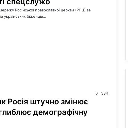
ті спецслужб
мережу Російської православної церкви (РПЦ) за
а українських біженців…
0
384
як Росія штучно змінює
оглиблює демографічну