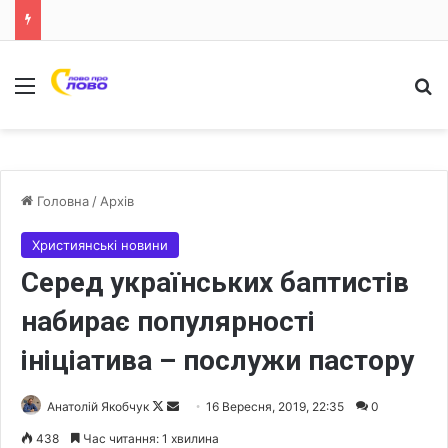
Меню
Ш
Головна
/
Архів
Християнські новини
Серед українських баптистів
набирає популярності
ініціатива – послужи пастору
Анатолій Якобчук
F
S
16 Вересня, 2019, 22:35
0
o
e
438
Час читання: 1 хвилина