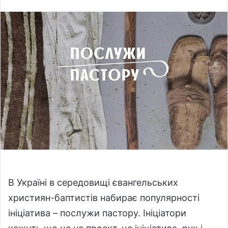
l
n
l
d
o
a
w
n
o
e
n
m
X
a
i
l
В Україні в середовищі євангельських
християн-баптистів набирає популярності
ініціатива – послужи пастору. Ініціатори