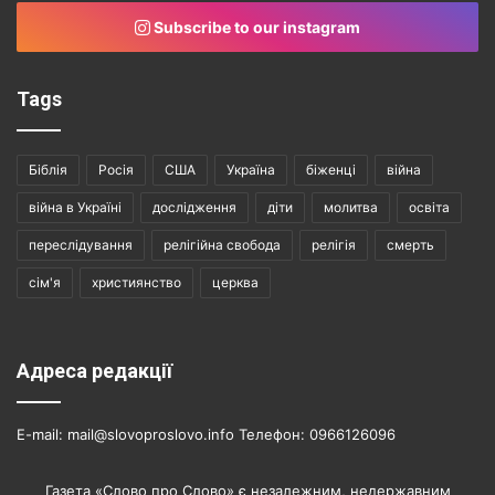
Subscribe to our instagram
Tags
Біблія
Росія
США
Україна
біженці
війна
війна в Україні
дослідження
діти
молитва
освіта
переслідування
релігійна свобода
релігія
смерть
сім'я
християнство
церква
Адреса редакції
E-mail: mail@slovoproslovo.info Телефон: 0966126096
Газета «Слово про Слово» є незалежним, недержавним