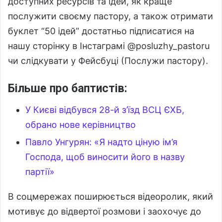
доступних ресурсів та ідей, як краще
послужити своєму пастору, а також отримати
буклет “50 ідей” достатньо підписатися на
нашу сторінку в Інстаграмі @posluzhy_pastoru
чи слідкувати у Фейсбуці (Послужи пастору).
Більше про баптистів:
У Києві відбувся 28-й з’їзд ВСЦ ЄХБ,
обрано нове керівництво
Павло Унгурян: «Я надто ціную ім’я
Господа, щоб виносити його в назву
партії»
В соцмережах поширюється відеоролик, який
мотивує до відвертої розмови і заохочує до