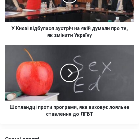
і
в
і
д
б
У Києві відбулася зустріч на якій думали про те,
у
як змінити Україну
л
а
Ш
с
о
я
т
з
л
у
а
с
н
т
д
р
ц
і
і
ч
п
Шотландці проти програми, яка виховує лояльне
н
р
ставлення до ЛГБТ
а
о
я
т
к
и
і