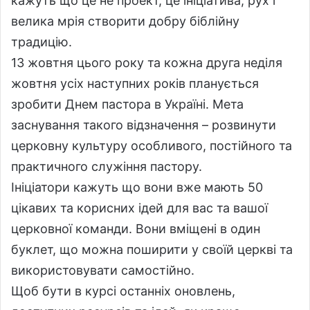
кажуть що це не проект, це ініціатива, рух і
велика мрія створити добру біблійну
традицію.
13 жовтня цього року та кожна друга неділя
жовтня усіх наступних років планується
зробити Днем пастора в Україні. Мета
заснування такого відзначення – розвинути
церковну культуру особливого, постійного та
практичного служіння пастору.
Ініціатори кажуть що вони вже мають 50
цікавих та корисних ідей для вас та вашої
церковної команди. Вони вміщені в один
буклет, що можна поширити у своїй церкві та
використовувати самостійно.
Щоб бути в курсі останніх оновлень,