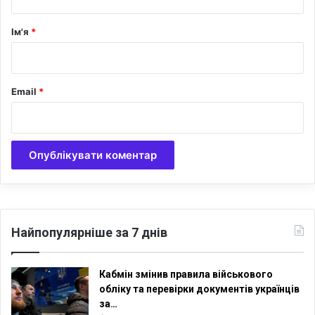
а
р
Ім'я
*
*
Email
*
Найпопулярніше за 7 днів
Кабмін змінив правила військового
обліку та перевірки документів українців
за…