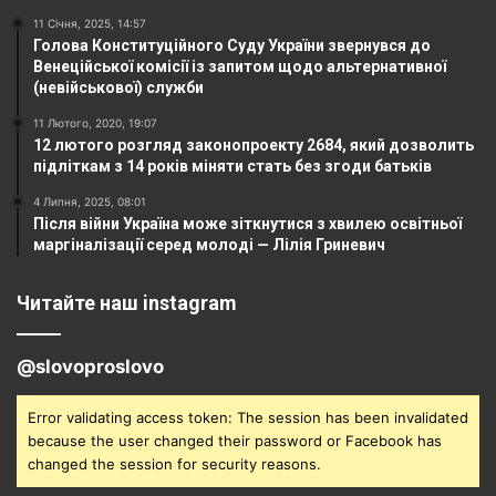
11 Січня, 2025, 14:57
Голова Конституційного Суду України звернувся до
Венеційської комісії із запитом щодо альтернативної
(невійськової) служби
11 Лютого, 2020, 19:07
12 лютого розгляд законопроекту 2684, який дозволить
підліткам з 14 років міняти стать без згоди батьків
4 Липня, 2025, 08:01
Після війни Україна може зіткнутися з хвилею освітньої
маргіналізації серед молоді — Лілія Гриневич
Читайте наш instagram
@slovoproslovo
Error validating access token: The session has been invalidated
because the user changed their password or Facebook has
changed the session for security reasons.