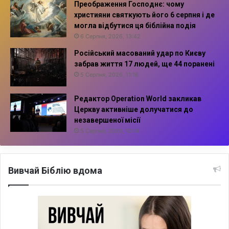
Преображення Господнє: чому
християни святкують його 6 серпня і де
могла відбутися ця біблійна подія
6 Серпня, 2026, 13:42
Російський масований удар по Києву
забрав життя 17 людей, ще 44 поранені
5 Серпня, 2026, 11:16
Редактор Operation World закликав
Церкву активніше долучатися до
незавершеної місії
5 Серпня, 2026, 10:14
Вивчай Біблію вдома