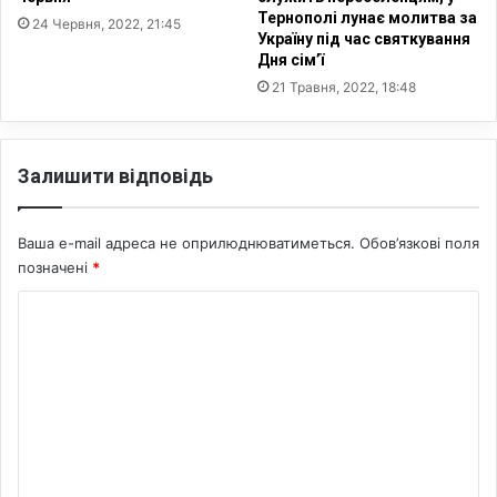
и
л
Тернополі лунає молитва за
24 Червня, 2022, 21:45
У
Україну під час святкування
ь
Дня сім’ї
к
н
р
е
21 Травня, 2022, 18:48
а
с
ї
т
н
а
Залишити відповідь
у
в
л
е
Ваша e-mail адреса не оприлюднюватиметься.
Обов’язкові поля
н
позначені
*
н
я
К
д
о
о
Л
м
Г
е
Б
Т
н
т