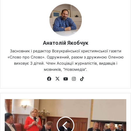
Анатолій Якобчук
Засновник і редактор Всеукраїнської християнської газети
«Слово про Слово». Одружений, разом з дружиною Оленою
виховує 3 дітей. Член Асоціації журналістів, видавців і
мовників, "Новомедіа".
Fa
X
Yo
Ins
Tik
ce
uT
tag
To
bo
ub
ra
k
ok
e
m
У
К
и
є
в