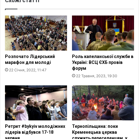
Схожі статті
п
й
р
д
о
у
г
м
р
а
а
л
м
и
и
п
,
Розпочато Лідерський
Роль капеланської служби в
р
я
марафон для молоді
Україні: ВСЦ ЄХБ провів
о
к
форум
22 Січня, 2022, 11:47
т
а
22 Травня, 2023, 19:30
е
в
,
и
я
х
к
о
з
в
м
у
і
є
н
л
Ретрит #bykyiv молодіжних
Тернопільщина: поки
и
о
лідерів відбувся 17-18
Кременецька церква
т
я
червня
служить переселенцям, у