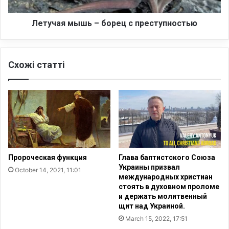
м
ы
ш
Летучая мышь – борец с преступностью
ь
–
б
Схожі статті
о
р
е
ц
с
п
р
е
с
Пророческая функция
Глава баптистского Союза
т
Украины призвал
October 14, 2021, 11:01
у
международных христиан
п
стоять в духовном проломе
н
и держать молитвенный
о
щит над Украиной.
с
March 15, 2022, 17:51
т