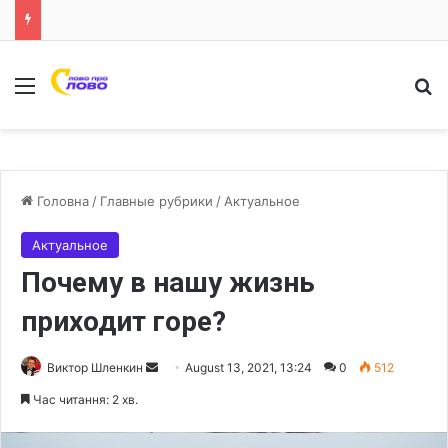
Меню
Ш
Головна
/
Главные рубрики
/
Актуальное
Актуальное
Почему в нашу жизнь
приходит горе?
Виктор Шленкин
S
August 13, 2021, 13:24
0
512
e
Час читання: 2 хв.
n
d