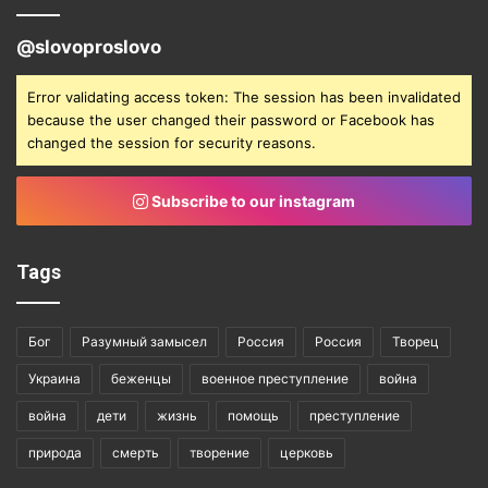
@slovoproslovo
Error validating access token: The session has been invalidated
because the user changed their password or Facebook has
changed the session for security reasons.
Subscribe to our instagram
Tags
Бог
Разумный замысел
Россия
Россия
Творец
Украина
беженцы
военное преступление
война
война
дети
жизнь
помощь
преступление
природа
смерть
творение
церковь