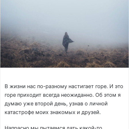
a
n
e
m
a
i
l
В жизни нас по-разному настигает горе. И это
горе приходит всегда неожиданно. Об этом я
думаю уже второй день, узнав о личной
катастрофе моих знакомых и друзей.
Напрасно мы пытаемся дать какой-то