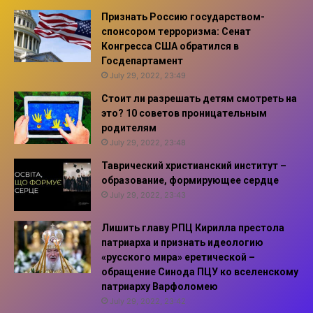
Признать Россию государством-
спонсором терроризма: Сенат
Конгресса США обратился в
Госдепартамент
July 29, 2022, 23:49
Стоит ли разрешать детям смотреть на
это? 10 советов проницательным
родителям
July 29, 2022, 23:48
Таврический христианский институт –
образование, формирующее сердце
July 29, 2022, 23:43
Лишить главу РПЦ Кирилла престола
патриарха и признать идеологию
«русского мира» еретической –
обращение Синода ПЦУ ко вселенскому
патриарху Варфоломею
July 29, 2022, 23:42