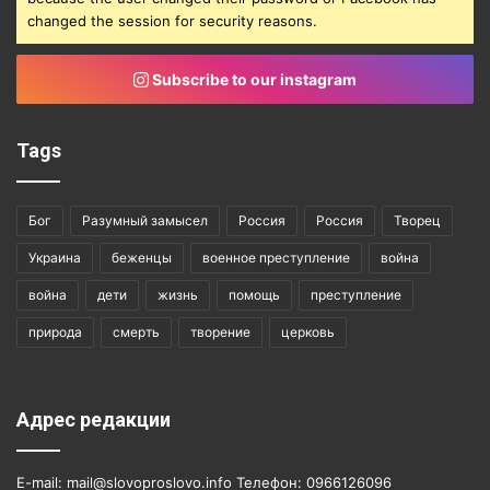
changed the session for security reasons.
Subscribe to our instagram
Tags
Бог
Разумный замысел
Россия
Россия
Творец
Украина
беженцы
военное преступление
война
война
дети
жизнь
помощь
преступление
природа
смерть
творение
церковь
Адрес редакции
E-mail: mail@slovoproslovo.info Телефон: 0966126096