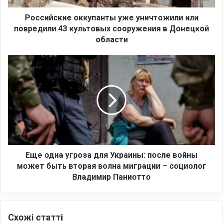
и
е
Российские оккупанты уже уничтожили или
о
повредили 43 культовых сооружения в Донецкой
к
области
к
у
Е
п
щ
а
е
н
о
т
д
ы
н
у
а
ж
у
е
г
у
р
Еще одна угроза для Украины: после войны
н
о
может быть вторая волна миграции – социолог
и
з
Владимир Паниотто
ч
а
т
д
о
л
ж
Схожі статті
я