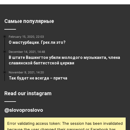
Самые популярные
February 15, 2020, 22:03
О мастурбации. Грех ли это?
December 14, 2021, 14:48
В штате Вашингтон убили молодого музыканта, члена
славянской баптистской церкви
November 9, 2021, 14:20
Так будет не всегда – притча
Read our instagram
@slovoproslovo
Error validating access token: The session has been invalidated
because the user changed their password or Facebook has