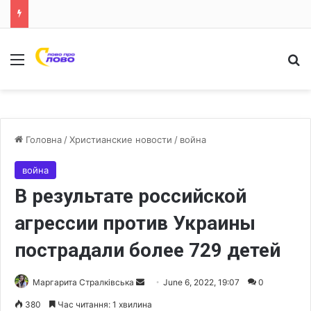
Меню
Ш
Головна
/
Христианские новости
/
война
война
В результате российской
агрессии против Украины
пострадали более 729 детей
Маргарита Стралківська
S
June 6, 2022, 19:07
0
e
380
Час читання: 1 хвилина