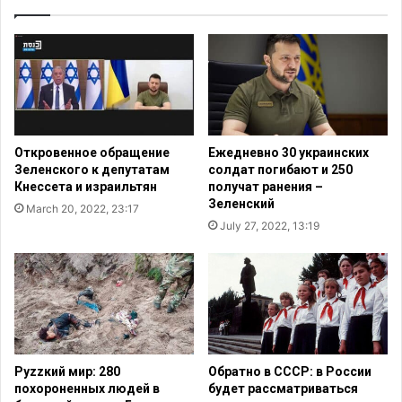
и
У
л
к
и
р
и
а
л
и
и
н
п
ы
о
:
Откровенное обращение
Ежедневно 30 украинских
в
п
Зеленского к депутатам
солдат погибают и 250
р
о
Кнессета и израильтян
получат ранения –
е
с
Зеленский
March 20, 2022, 23:17
д
л
July 27, 2022, 13:19
и
е
л
в
и
о
4
й
3
н
к
ы
у
м
л
о
Руzzкий мир: 280
Обратно в СССР: в России
ь
ж
похороненных людей в
будет рассматриваться
т