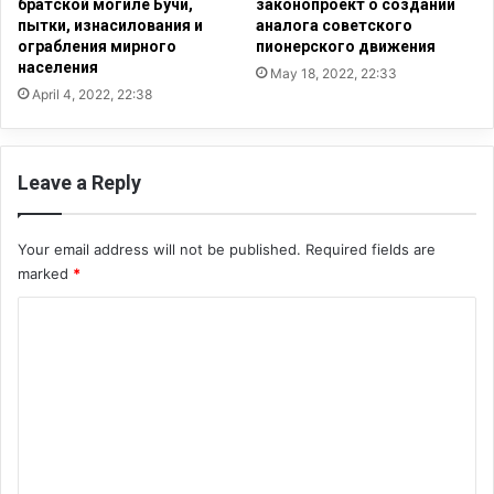
е
братской могиле Бучи,
законопроект о создании
о
пытки, изнасилования и
аналога советского
т
в
ограбления мирного
пионерского движения
б
населения
ы
ы
May 18, 2022, 22:33
х
April 4, 2022, 22:38
т
с
ь
о
в
о
т
Leave a Reply
р
о
у
р
ж
а
Your email address will not be published.
Required fields are
е
я
marked
*
н
в
и
о
C
я
л
o
в
н
Д
а
m
о
м
m
н
и
е
г
e
ц
р
n
к
а