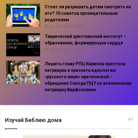
Стоит ли разрешать детям смотреть на
это? 10 советов проницательным
родителям
July 29, 2022, 23:48
Таврический христианский институт –
образование, формирующее сердце
July 29, 2022, 23:43
Лишить главу РПЦ Кирилла престола
патриарха и признать идеологию
«русского мира» еретической –
обращение Синода ПЦУ ко вселенскому
патриарху Варфоломею
July 29, 2022, 23:42
Изучай Библию дома