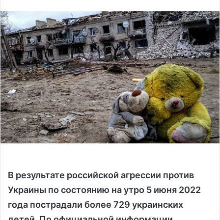
n
d
a
n
e
m
a
i
l
В результате российской агрессии против
Украины по состоянию на утро 5 июня 2022
года пострадали более 729 украинских
детей. По официальной информации