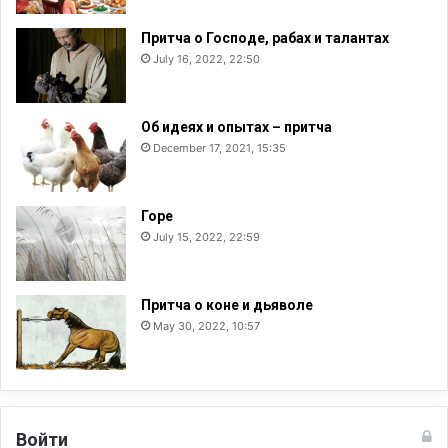
а
н
Притча о Господе, рабах и талантах
и
July 16, 2022, 22:50
о
т
т
Об идеях и опытах – притча
о
December 17, 2021, 15:35
Горе
July 15, 2022, 22:59
Притча о коне и дьяволе
May 30, 2022, 10:57
Войти