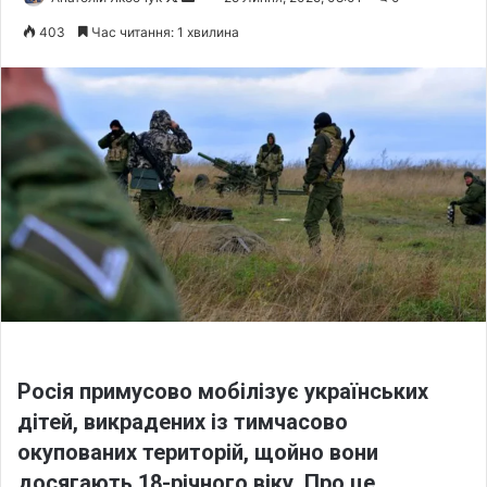
o
e
403
Час читання: 1 хвилина
l
n
l
d
o
a
w
n
o
e
n
m
X
a
i
l
Росія примусово мобілізує українських
дітей, викрадених із тимчасово
окупованих територій, щойно вони
досягають 18-річного віку. Про це