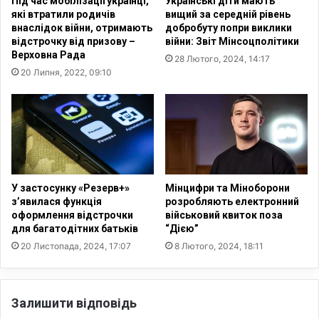
Під час мобілізації українці,
Українські діти мають
е
і
які втратили родичів
вищий за середній рівень
с
а
внаслідок війни, отримають
добробуту попри виклики
в
л
відстрочку від призову –
війни: Звіт Мінсоцполітики
і
“
Верховна Рада
28 Лютого, 2024, 14:17
т
T
20 Липня, 2022, 09:10
н
h
ь
e
о
F
ї
a
м
i
о
t
л
h
и
f
У застосунку «Резерв+»
Мінцифри та Міноборони
т
u
з’явилася функція
розробляють електронний
в
оформлення відстрочки
військовий квиток поза
l
для багатодітних батьків
“Дією”
и
”
з
—
20 Листопада, 2024, 17:07
8 Лютого, 2024, 18:11
а
п
У
е
к
р
Залишити відповідь
р
е
а