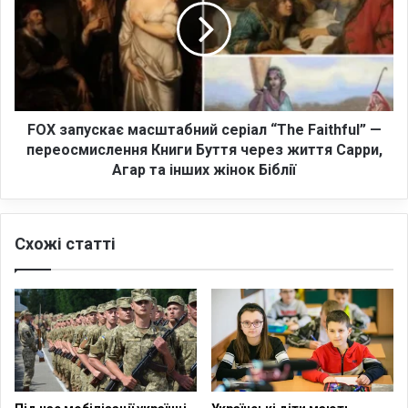
д
з
а
а
Ц
п
е
у
р
с
к
к
о
а
FOX запускає масштабний серіал “The Faithful” —
в
є
переосмислення Книги Буття через життя Сарри,
з
м
Агар та інших жінок Біблії
а
а
к
с
л
ш
и
Схожі статті
т
к
а
а
б
л
н
а
и
д
й
о
с
В
е
с
р