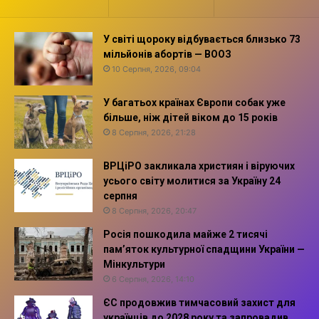
У світі щороку відбувається близько 73
мільйонів абортів — ВООЗ
10 Серпня, 2026, 09:04
У багатьох країнах Європи собак уже
більше, ніж дітей віком до 15 років
8 Серпня, 2026, 21:28
ВРЦіРО закликала християн і віруючих
усього світу молитися за Україну 24
серпня
8 Серпня, 2026, 20:47
Росія пошкодила майже 2 тисячі
пам’яток культурної спадщини України —
Мінкультури
6 Серпня, 2026, 14:10
ЄС продовжив тимчасовий захист для
українців до 2028 року та запровадив