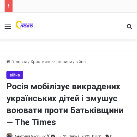
Меню
Ш
Головна
/
Християнські новини
/
війна
війна
Росія мобілізує викрадених
українських дітей і змушує
воювати проти Батьківщини
— The Times
Анатолій Якобчук
F
S
25 Липня, 2025, 08:01
0