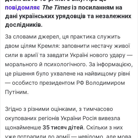
повідомляє
The Times
із посиланням на
дані українських урядовців та незалежних
дослідників.
За словами джерел, ця практика служить
двом цілям Кремля: заповнити нестачу живої
сили в армії та завдати Україні нового удару —
морального й психологічного. За інформацією,
це рішення було ухвалене на найвищому рівні
— особисто президентом РФ Володимиром
Путіним.
Згідно з різними оцінками, з тимчасово
окупованих регіонів України Росія вивезла
щонайменше
35 тисяч дітей
. Скільки з них
уже потрапили до армії — невідомо, але мова