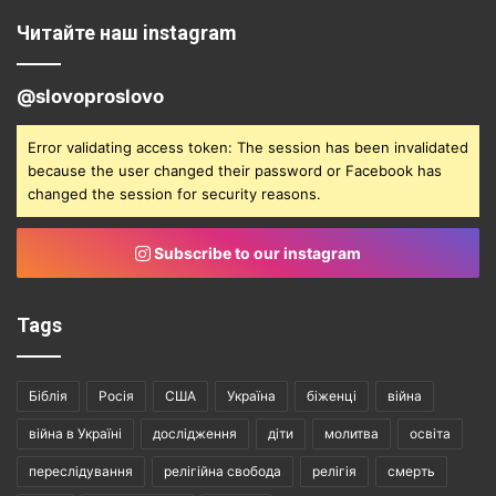
Читайте наш instagram
@slovoproslovo
Error validating access token: The session has been invalidated
because the user changed their password or Facebook has
changed the session for security reasons.
Subscribe to our instagram
Tags
Біблія
Росія
США
Україна
біженці
війна
війна в Україні
дослідження
діти
молитва
освіта
переслідування
релігійна свобода
релігія
смерть