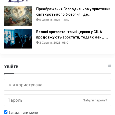
н
ш
Преображення Господнє: чому християни
и
святкують його 6 серпня і де…
х
6 Серпня, 2026, 13:42
ж
і
Великі протестантські церкви у США
н
продовжують зростати, тоді як менші…
о
3 Серпня, 2026, 08:01
к
Б
і
б
Увійти
л
і
ї
Забули пароль?
Запам'ятати мене