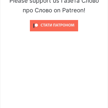
Please support us Газета Слово
про Слово on Patreon!