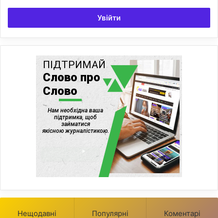
Увійти
Нещодавні
Популярні
Коментарі