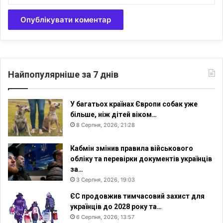
р
е
з
ж
и
т
т
Найпопулярніше за 7 днів
я
С
а
У багатьох країнах Європи собак уже
р
більше, ніж дітей віком…
р
8 Серпня, 2026, 21:28
и
,
Кабмін змінив правила військового
А
обліку та перевірки документів українців
г
за…
а
3 Серпня, 2026, 19:03
р
т
ЄС продовжив тимчасовий захист для
а
українців до 2028 року та…
і
6 Серпня, 2026, 13:57