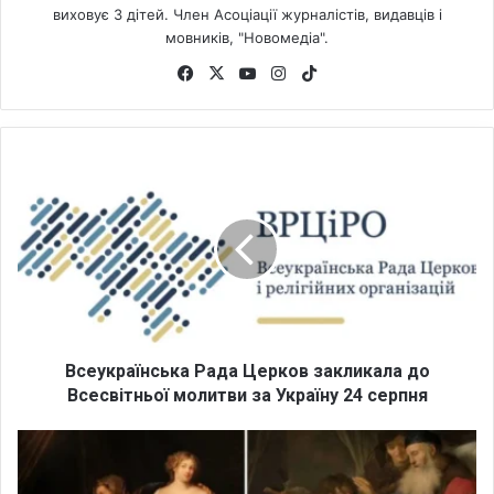
виховує 3 дітей. Член Асоціації журналістів, видавців і
мовників, "Новомедіа".
Fa
X
Yo
Ins
Tik
ce
uT
tag
To
bo
ub
ra
k
ok
e
m
В
с
е
у
к
р
а
ї
н
с
Всеукраїнська Рада Церков закликала до
ь
Всесвітньої молитви за Україну 24 серпня
к
а
F
Р
O
а
X