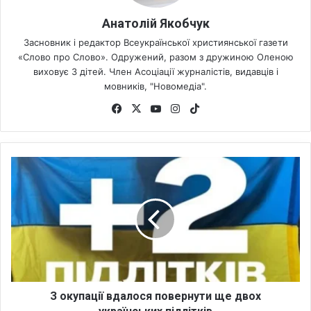
Анатолій Якобчук
Засновник і редактор Всеукраїнської християнської газети
«Слово про Слово». Одружений, разом з дружиною Оленою
виховує 3 дітей. Член Асоціації журналістів, видавців і
мовників, "Новомедіа".
Fa
X
Yo
Ins
Tik
ce
uT
tag
To
bo
ub
ra
k
ok
e
m
З
о
к
у
п
а
ц
і
ї
в
З окупації вдалося повернути ще двох
д