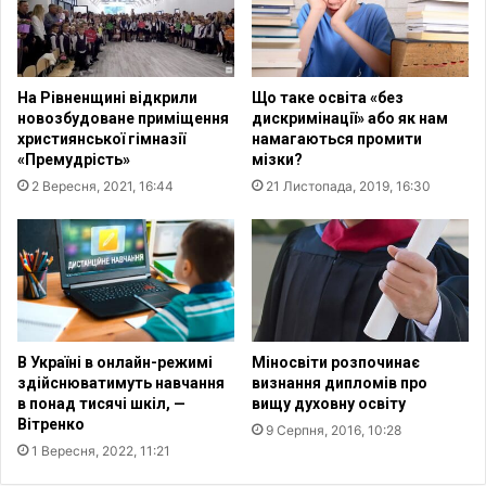
к
с
р
п
а
е
ї
р
На Рівненщині відкрили
Що таке освіта «без
н
т
новозбудоване приміщення
дискримінації» або як нам
с
и
християнської гімназії
намагаються промити
ь
ф
«Премудрість»
мізки?
к
і
2 Вересня, 2021, 16:44
21 Листопада, 2019, 16:30
и
к
х
с
п
у
і
ю
д
т
л
ь
і
з
т
р
В Україні в онлайн-режимі
Міносвіти розпочинає
к
о
здійснюватимуть навчання
визнання дипломів про
і
с
в понад тисячі шкіл, —
вищу духовну освіту
в
Вітренко
т
9 Серпня, 2016, 10:28
а
1 Вересня, 2022, 11:21
н