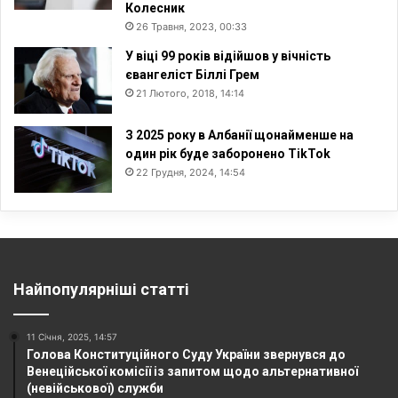
Колесник
26 Травня, 2023, 00:33
У віці 99 років відійшов у вічність
євангеліст Біллі Грем
21 Лютого, 2018, 14:14
З 2025 року в Албанії щонайменше на
один рік буде заборонено TikTok
22 Грудня, 2024, 14:54
Найпопулярніші статті
11 Січня, 2025, 14:57
Голова Конституційного Суду України звернувся до
Венеційської комісії із запитом щодо альтернативної
(невійськової) служби