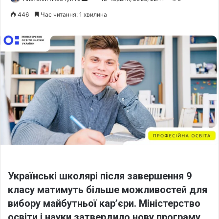
o
e
446
Час читання: 1 хвилина
l
n
l
d
o
a
w
n
o
e
n
m
X
a
i
l
Українські школярі після завершення 9
класу матимуть більше можливостей для
вибору майбутньої кар’єри. Міністерство
освіти і науки затвердило нову програму