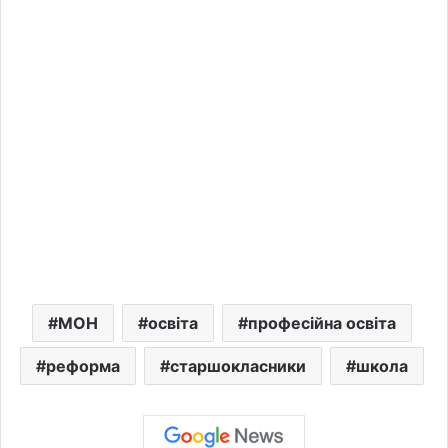
МОН
освіта
професійна освіта
реформа
старшокласники
школа