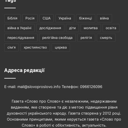
Біблія
Росія
США
Україна
біженці
війна
війна в Україні
дослідження
діти
молитва
освіта
переслідування
релігійна свобода
релігія
смерть
сім'я
християнство
церква
Адреса редакції
E-mail: mail@slovoproslovo.info Телефон: 0966126096
Газета «Слово про Слово» є незалежним, недержавним
виданням, яке створене та діє з метою підвищення рівня
духовності українського народу. Газета створена у 2012 році.
Основними принципами, якими керується газета «Слово про
Слово» в роботі є об’єктивність, актуальність.