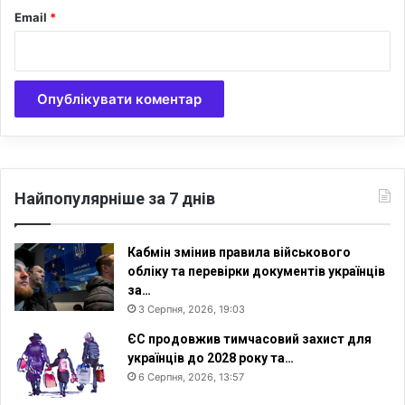
Email
*
я
н
у
З
а
х
і
д
н
і
Найпопулярніше за 7 днів
й
Є
в
Кабмін змінив правила військового
р
обліку та перевірки документів українців
о
за…
п
3 Серпня, 2026, 19:03
і
ЄС продовжив тимчасовий захист для
українців до 2028 року та…
6 Серпня, 2026, 13:57