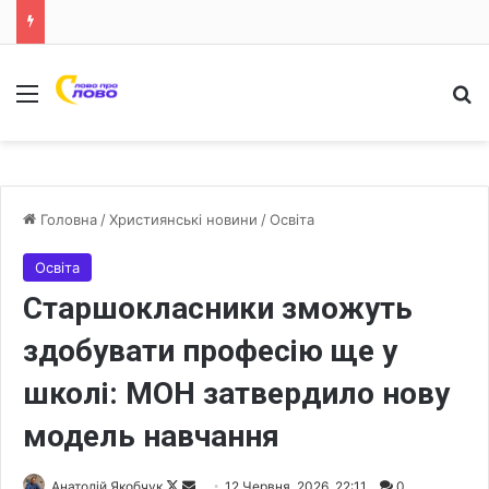
Меню
Ш
Головна
/
Християнські новини
/
Освіта
Освіта
Старшокласники зможуть
здобувати професію ще у
школі: МОН затвердило нову
модель навчання
Анатолій Якобчук
F
S
12 Червня, 2026, 22:11
0