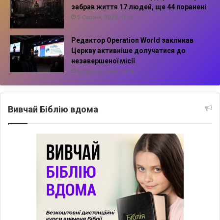
забрав життя 17 людей, ще 44 поранені
5 Серпня, 2026, 11:16
Редактор Operation World закликав
Церкву активніше долучатися до
незавершеної місії
5 Серпня, 2026, 10:14
Вивчай Біблію вдома