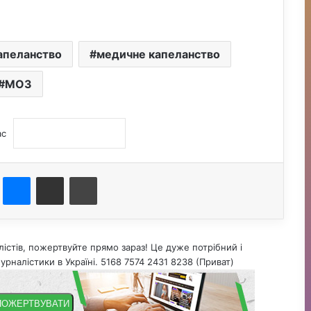
апеланство
медичне капеланство
МОЗ
ас
st
Messenger
Поділитися електронною поштою
Друк
істів, пожертвуйте прямо зараз! Це дуже потрібний і
урналістики в Україні. 5168 7574 2431 8238 (Приват)