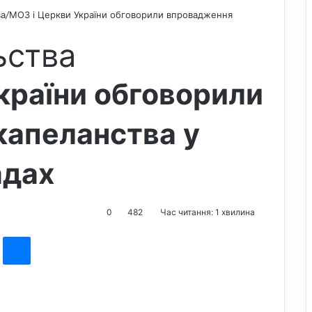
ва
/
МОЗ і Церкви України обговорили впровадження
ьства
країни обговорили
капеланства у
адах
0
482
Час читання: 1 хвилина
st
Messenger