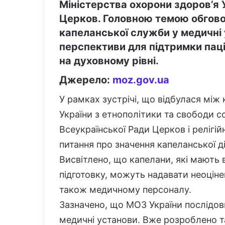
Міністерства охорони здоров’я 
Церков. Головною темою обгов
капеланської служби у медичні 
перспективи для підтримки паціє
на духовному рівні.
Джерело:
moz.gov.ua
У рамках зустрічі, що відбулася м
України з етнополітики та свободи с
Всеукраїнської Ради Церков і релігій
питання про значення капеланської д
Висвітлено, що капелани, які мають 
підготовку, можуть надавати неоцінен
також медичному персоналу.
Зазначено, що МОЗ України послідовн
медичні установи. Вже розроблено 