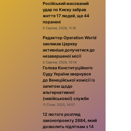
Російський масований
удар по Києву забрав
життя 17 людей, ще 44
поранені
5 Серпня, 2026, 11:16
Редактор Operation World
закликав Церкву
активніше долучатися до
незавершеної місії
5 Серпня, 2026, 10:14
Голова Конституційного
Суду України звернувся
до Венеційської комісії із
запитом щодо
альтернативної
(невійськової) служби
11 Січня, 2025, 14:57
12 лютого розгляд
законопроекту 2684, який
дозволить підліткам з 14