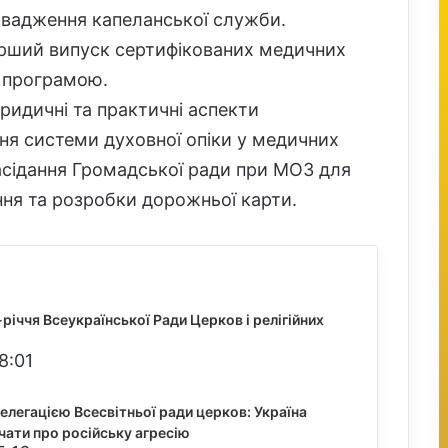
овадження капеланської служби.
ерший випуск сертифікованих медичних
ю програмою.
ридичні та практичні аспекти
ня системи духовної опіки у медичних
асідання Громадської ради при МОЗ для
ня та розробки дорожньої карти.
-річчя Всеукраїнської Ради Церков і релігійних
8:01
елегацією Всесвітньої ради церков: Україна
чати про російську агресію