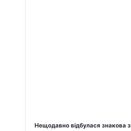
o
e
n
m
X
a
i
l
Нещодавно відбулася знакова з