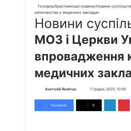
Головна
/
Християнські новини
/
Новини суспільст
капеланства у медичних закладах
Новини суспіл
МОЗ і Церкви У
впровадження 
медичних закл
Анатолій Якобчук
F
S
1 Грудня, 2023, 10:56
o
e
LinkedIn
Pintere
l
n
Facebook
X
l
d
o
a
w
n