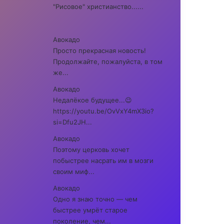
"Рисовое" христианство......
Авокадо
Просто прекрасная новость!
Продолжайте, пожалуйста, в том
же...
Авокадо
Недалёкое будущее...😉
https://youtu.be/OvVxY4mX3io?
si=Dfu2JH...
Авокадо
Поэтому церковь хочет
побыстрее насрать им в мозги
своим миф...
Авокадо
Одно я знаю точно — чем
быстрее умрёт старое
поколение, чем...