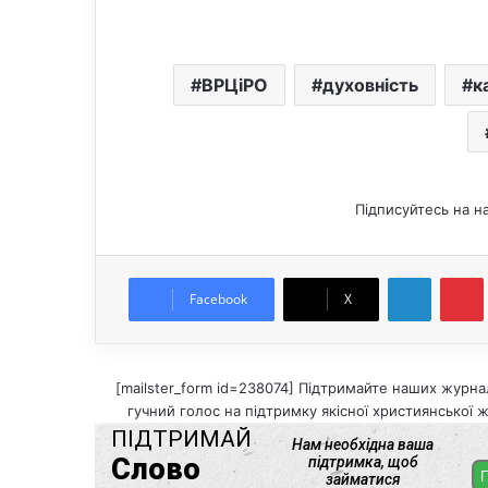
ВРЦіРО
духовність
к
Підписуйтесь на н
LinkedIn
Pintere
Facebook
X
[mailster_form id=238074] Підтримайте наших журнал
гучний голос на підтримку якісної християнської ж