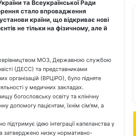
України та Всеукраїнської Ради
орення стало впровадження
установи країни, що відкриває нові
нтів не тільки на фізичному, але й
іж керівництвом МОЗ, Державною службою
овісті (ДЕСС) та представниками
них організацій (ВРЦіРО), було підняте
іяльності у медичних закладах.
вищу богословську освіту та клінічну
ну допомогу пацієнтам, їхнім сім’ям, а
о підтримує ідею інтеграції капеланства у
та затверджено низку нормативно-