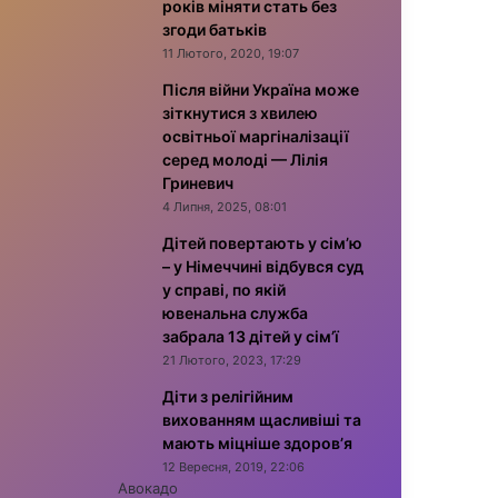
років міняти стать без
згоди батьків
11 Лютого, 2020, 19:07
Після війни Україна може
зіткнутися з хвилею
освітньої маргіналізації
серед молоді — Лілія
Гриневич
4 Липня, 2025, 08:01
Дітей повертають у сім’ю
– у Німеччині відбувся суд
у справі, по якій
ювенальна служба
забрала 13 дітей у сім’ї
21 Лютого, 2023, 17:29
Діти з релігійним
вихованням щасливіші та
мають міцніше здоров’я
12 Вересня, 2019, 22:06
Авокадо