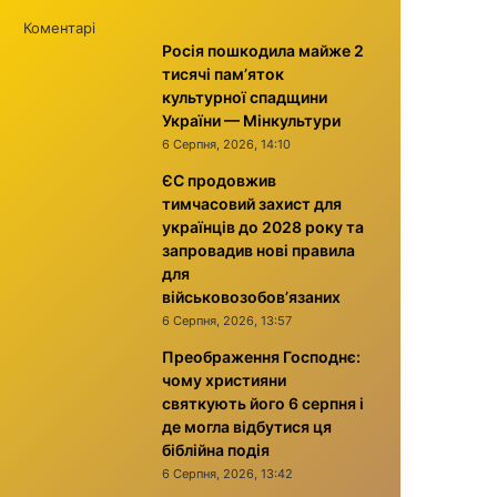
Коментарі
Росія пошкодила майже 2
тисячі пам’яток
культурної спадщини
України — Мінкультури
6 Серпня, 2026, 14:10
ЄС продовжив
тимчасовий захист для
українців до 2028 року та
запровадив нові правила
для
військовозобов’язаних
6 Серпня, 2026, 13:57
Преображення Господнє:
чому християни
святкують його 6 серпня і
де могла відбутися ця
біблійна подія
6 Серпня, 2026, 13:42