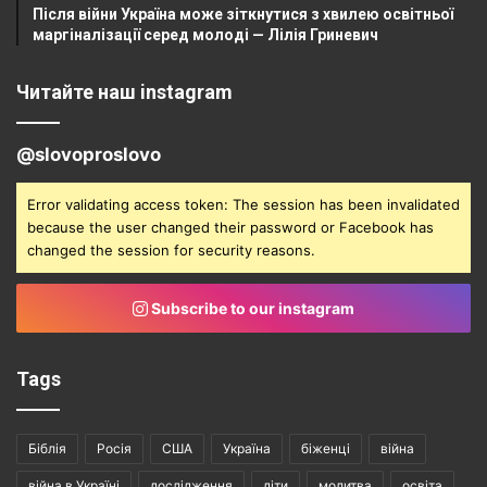
Після війни Україна може зіткнутися з хвилею освітньої
маргіналізації серед молоді — Лілія Гриневич
Читайте наш instagram
@slovoproslovo
Error validating access token: The session has been invalidated
because the user changed their password or Facebook has
changed the session for security reasons.
Subscribe to our instagram
Tags
Біблія
Росія
США
Україна
біженці
війна
війна в Україні
дослідження
діти
молитва
освіта