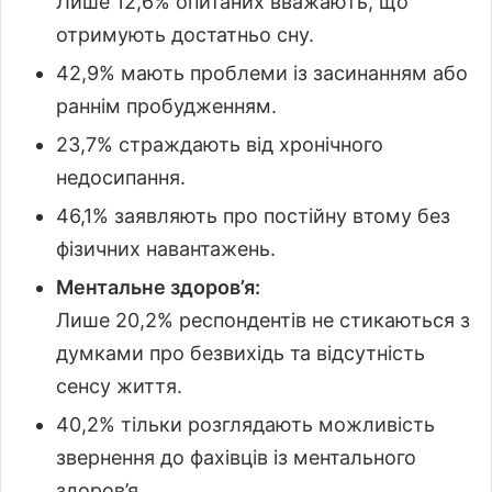
Лише 12,6% опитаних вважають, що
отримують достатньо сну.
42,9% мають проблеми із засинанням або
раннім пробудженням.
23,7% страждають від хронічного
недосипання.
46,1% заявляють про постійну втому без
фізичних навантажень.
Ментальне здоров’я:
Лише 20,2% респондентів не стикаються з
думками про безвихідь та відсутність
сенсу життя.
40,2% тільки розглядають можливість
звернення до фахівців із ментального
здоров’я.