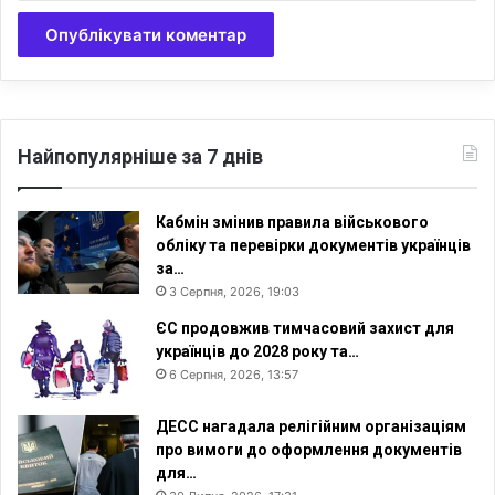
в
а
л
ь
н
у
п
Найпопулярніше за 7 днів
е
н
с
Кабмін змінив правила військового
і
обліку та перевірки документів українців
ю
за…
3 Серпня, 2026, 19:03
ЄС продовжив тимчасовий захист для
українців до 2028 року та…
6 Серпня, 2026, 13:57
ДЕСС нагадала релігійним організаціям
про вимоги до оформлення документів
для…