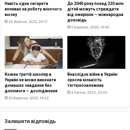
Навіть одна сигарета
До 2040 року понад 220 млн
5
'
впливає на роботу жіночого
дітей можуть страждати
5
я
мозку
від ожиріння — міжнародна
%
з
доповідь
24 Жовтня, 2022, 20:17
–
к
5 Березня, 2026, 19:40
д
о
е
в
р
е
ж
в
а
і
в
д
н
р
и
а
Кожен третій школяр в
Внаслідок війни в Україні
м
х
Україні не може виконати
зросла кількість
и
у
домашнє завдання без
тютюнозалежних
е
допомоги — дослідження
в
3 Квітня, 2023, 23:43
-
а
25 Вересня, 2025, 16:32
п
н
о
н
с
я
Залишити відповідь
л
9
у
%