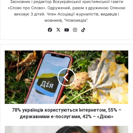
Засновник і редактор Всеукраїнської християнської газети
«Слово про Слово». Одружений, разом з дружиною Оленою
виховує 3 дітей. Член Асоціації журналістів, видавців і
мовників, "Новомедіа".
Fa
X
Yo
Ins
Tik
ce
uT
tag
To
bo
ub
ra
k
ok
e
m
7
8
%
у
к
р
а
ї
н
ц
78% українців користуються Інтернетом, 55% –
і
державними е-послугами, 42% – «Дією»
в
к
В