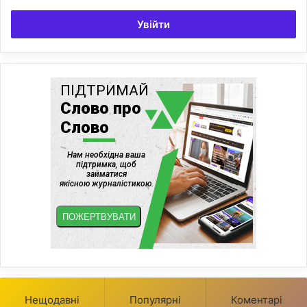
Увійти
Нещодавні
Популярні
Коментарі