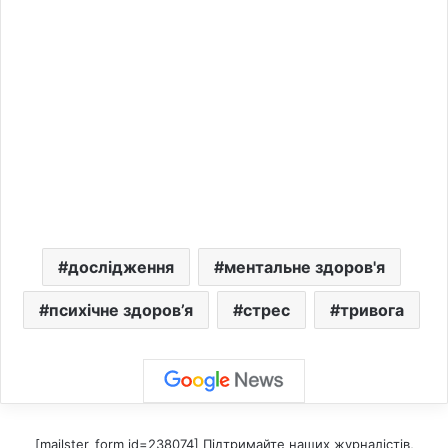
дослідження
ментальне здоров'я
психічне здоров’я
стрес
тривога
[mailster_form id=238074] Підтримайте наших журналістів,