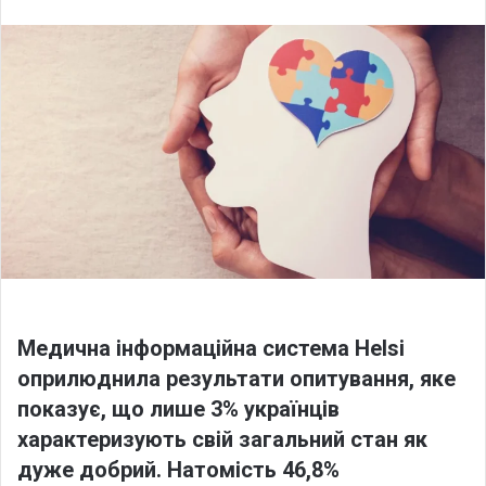
l
n
l
d
o
a
w
n
o
e
n
m
X
a
i
l
Медична інформаційна система Helsi
оприлюднила результати опитування, яке
показує, що лише 3% українців
характеризують свій загальний стан як
дуже добрий. Натомість 46,8%