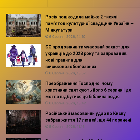
Росія пошкодила майже 2 тисячі
пам’яток культурної спадщини України —
Мінкультури
6 Серпня, 2026, 14:10
ЄС продовжив тимчасовий захист для
українців до 2028 року та запровадив
нові правила для
військовозобов’язаних
6 Серпня, 2026, 13:57
Преображення Господнє: чому
християни святкують його 6 серпня і де
могла відбутися ця біблійна подія
6 Серпня, 2026, 13:42
Російський масований удар по Києву
забрав життя 17 людей, ще 44 поранені
5 Серпня, 2026, 11:16