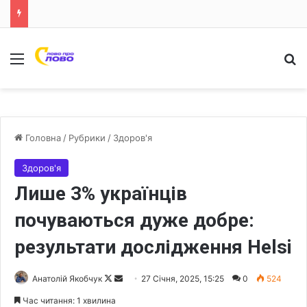
Меню
Ш
Головна
/
Рубрики
/
Здоров'я
Здоров'я
Лише 3% українців
почуваються дуже добре:
результати дослідження Helsi
Анатолій Якобчук
F
S
27 Січня, 2025, 15:25
0
524
o
e
Час читання: 1 хвилина