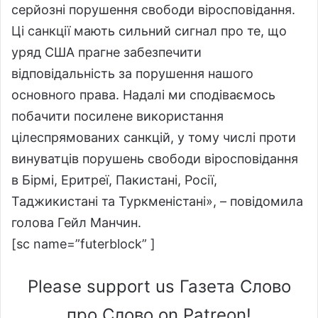
серйозні порушення свободи віросповідання.
Ці санкції мають сильний сигнал про те, що
уряд США прагне забезпечити
відповідальність за порушення нашого
основного права. Надалі ми сподіваємось
побачити посилене використання
цілеспрямованих санкцій, у тому числі проти
винуватців порушень свободи віросповідання
в Бірмі, Еритреї, Пакистані, Росії,
Таджикистані та Туркменістані», – повідомила
голова Гейл Манчин.
[sc name=”futerblock” ]
Please support us Газета Слово
про Слово on Patreon!