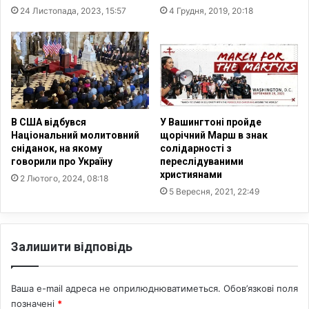
р
24 Листопада, 2023, 15:57
4 Грудня, 2019, 20:18
в
и
н
з
о
в
г
е
о
с
с
т
у
и
д
д
В США відбувся
У Вашингтоні пройде
у
о
Національний молитовний
щорічний Марш в знак
С
н
сніданок, на якому
солідарності з
Ш
а
говорили про Україну
переслідуваними
А
християнами
д
2 Лютого, 2024, 08:18
м
5 Вересня, 2021, 22:49
і
р
н
Залишити відповідь
о
г
о
Ваша e-mail адреса не оприлюднюватиметься.
Обов’язкові поля
н
позначені
*
а