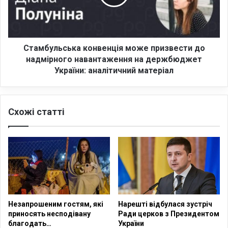
т
у
и
л
я
ь
н
с
к
ь
Стамбульська конвенція може призвести до
а
к
надмірного навантаження на держбюджет
с
а
України: аналітичний матеріал
т
к
а
о
л
н
а
Схожі статті
в
ч
е
л
н
е
ц
н
і
о
я
м
м
В
о
е
ж
Незапрошеним гостям, які
Нарешті відбулася зустріч
р
е
приносять несподівану
Ради церков з Президентом
х
п
благодать…
України
о