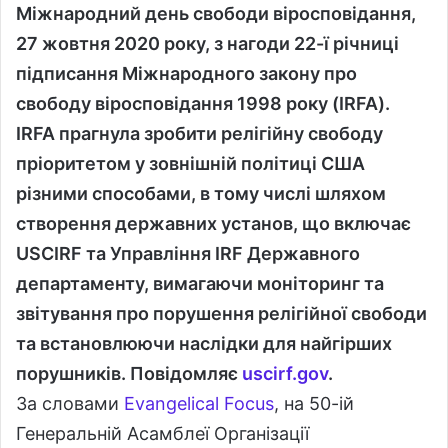
Міжнародний день свободи віросповідання,
27 жовтня 2020 року, з нагоди 22-ї річниці
підписання Міжнародного закону про
свободу віросповідання 1998 року (
IRFA
).
IRFA
прагнула зробити релігійну свободу
пріоритетом у зовнішній політиці США
різними способами, в тому числі шляхом
створення державних установ,
що включає
USCIRF
та Управління
IRF
Державного
департаменту, вимагаючи моніторинг та
звітування про порушення релігійної свободи
та встановлюючи наслідки для найгірших
порушників.
Повідомляє
uscirf.gov
.
За словами
Evangelical Focus
, на 50-ій
Генеральній Асамблеї Організації