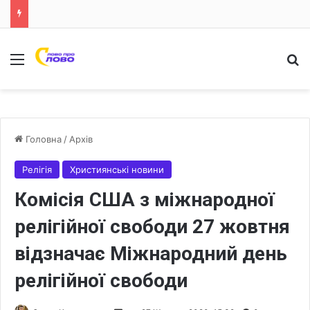
Меню
Ш
Головна
/
Архів
Релігія
Християнські новини
Комісія США з міжнародної
релігійної свободи 27 жовтня
відзначає Міжнародний день
релігійної свободи