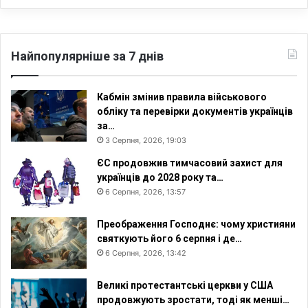
т
У
к
р
Найпопулярніше за 7 днів
а
ї
н
Кабмін змінив правила військового
и
обліку та перевірки документів українців
:
за…
а
3 Серпня, 2026, 19:03
н
ЄС продовжив тимчасовий захист для
а
українців до 2028 року та…
л
6 Серпня, 2026, 13:57
і
т
и
Преображення Господнє: чому християни
ч
святкують його 6 серпня і де…
н
6 Серпня, 2026, 13:42
и
й
Великі протестантські церкви у США
м
продовжують зростати, тоді як менші…