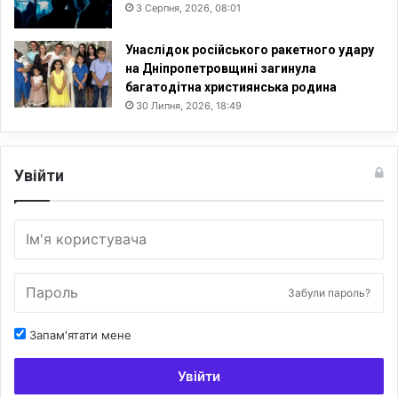
а
3 Серпня, 2026, 08:01
т
е
Унаслідок російського ракетного удару
р
на Дніпропетровщині загинула
і
багатодітна християнська родина
а
30 Липня, 2026, 18:49
л
Увійти
Забули пароль?
Запам'ятати мене
Увійти