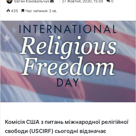
Євген Коновальчук
S
27 Жовтня, 2020, 15:39
0
e
435
Час читання: 2 хв.
n
d
a
n
e
m
a
i
l
Комісія США з питань міжнародної релігійної
свободи (
USCIRF
) сьогодні відзначає