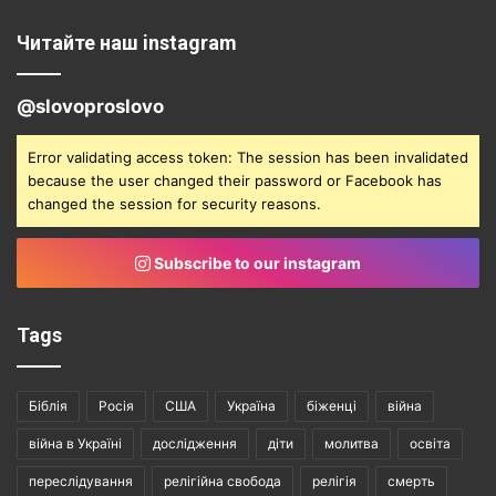
Читайте наш instagram
@slovoproslovo
Error validating access token: The session has been invalidated
because the user changed their password or Facebook has
changed the session for security reasons.
Subscribe to our instagram
Tags
Біблія
Росія
США
Україна
біженці
війна
війна в Україні
дослідження
діти
молитва
освіта
переслідування
релігійна свобода
релігія
смерть