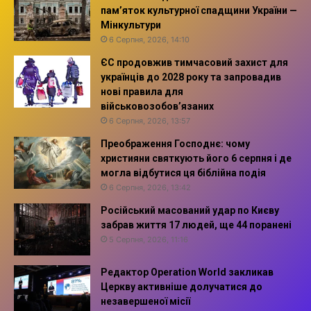
пам’яток культурної спадщини України —
Мінкультури
6 Серпня, 2026, 14:10
ЄС продовжив тимчасовий захист для
українців до 2028 року та запровадив
нові правила для
військовозобов’язаних
6 Серпня, 2026, 13:57
Преображення Господнє: чому
християни святкують його 6 серпня і де
могла відбутися ця біблійна подія
6 Серпня, 2026, 13:42
Російський масований удар по Києву
забрав життя 17 людей, ще 44 поранені
5 Серпня, 2026, 11:16
Редактор Operation World закликав
Церкву активніше долучатися до
незавершеної місії