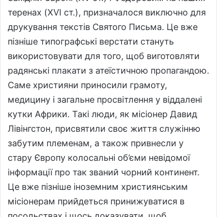
теренах (XVI ст.), призначалося виключно для
друкування текстів Святого Письма. Це вже
пізніше типографські верстати стануть
використовувати для того, щоб виготовляти
радянські плакати з атеїстичною пропагандою.
Саме християни приносили грамоту,
медицину і загальне просвітлення у віддалені
кутки Африки. Такі люди, як місіонер Давид
Лівінгстон, присвятили своє життя служінню
забутим племенам, а також привнесли у
стару Європу колосальні об’єми невідомої
інформації про так званий чорний континент.
Це вже пізніше іноземним християнським
місіонерам прийдеться принижуватися в
посольствах і щось доказувати, щоб