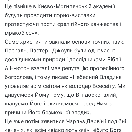
Це пізніше в Києво-Могилянській академії
будуть проводити порно-виставки,
протестуючи проти «релігійного ханжества і
мракобісся».
Саме християни заклали основи точних наук.
Паскаль, Пастер і Джоуль були одночасно
дослідниками природи і дослідниками Біблії.
А Ньютон взагалі мав репутацію професійного
богослова, і тому писав: «Небесний Владика
управляє всім світом як володар Всесвіту. Ми
дивуємося Йому тому, що Він досконалий,
шануємо Його і схиляємося перед Ним з
причини Його безмежної влади».
Це вже потім з’явиться Чарльз Дарвін і подібні
«вчені», які всім «відкриють очі», нібито Бога