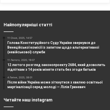
Найпопулярніші статті
11 Січня, 2025, 14:57
Голова Конституційного Суду України звернувся до
Венеційської комісії із запитом щодо альтернативної
(невійськової) служби
11 Лютого, 2020, 19:07
12 лютого розгляд законопроекту 2684, який дозволить
підліткам з 14 років міняти стать без згоди батьків
4 Липня, 2025, 08:01
Після війни Україна може зіткнутися з хвилею освітньої
маргіналізації серед молоді — Лілія Гриневич
Читайте наш instagram