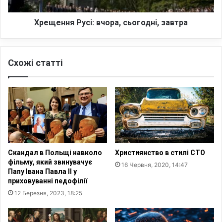
н
я
н
Р
я
у
Хрещення Русі: вчора, сьогодні, завтра
з
с
а
і
в
:
Схожі статті
і
в
р
ч
о
о
ю
р
а
,
с
ь
о
Скандал в Польщі навколо
Християнство в стилі СТО
г
фільму, який звинувачує
16 Червня, 2020, 14:47
о
Папу Івана Павла ІІ у
д
приховуванні педофілії
н
12 Березня, 2023, 18:25
і
,
з