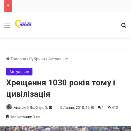
Меню
Ш
Головна
/
Рубрики
/
Актуальне
Актуальне
Хрещення 1030 років тому і
цивілізація
Анатолій Якобчук
F
S
9 Липня, 2018, 19:19
1
413
o
e
Час читання: 3 хв.
l
n
l
d