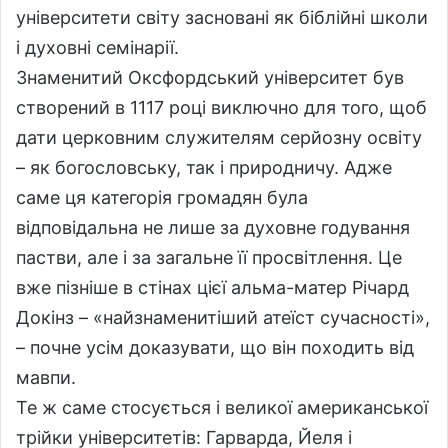
університети світу засновані як біблійні школи
і духовні семінарії.
Знаменитий Оксфордський університет був
створений в 1117 році виключно для того, щоб
дати церковним служителям серйозну освіту
– як богословську, так і природничу. Адже
саме ця категорія громадян була
відповідальна не лише за духовне годування
пастви, але і за загальне її просвітлення. Це
вже пізніше в стінах цієї альма-матер Річард
Докінз – «найзнаменитіший атеїст сучасності»,
– почне усім доказувати, що він походить від
мавпи.
Те ж саме стосується і великої американської
трійки університетів: Гарварда, Йеля і