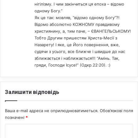
нігілізму. І чим закінчиться ця епоха – відомо
одному Богу.”
Як це так: мовляв, “відомо одному Богу”?!
Відомо абсолютно КОЖНОМУ правдивому
християнину, а, тим паче, – ЄВАНГЕЛЬСЬКОМУ!
Тобто Другим пришестям Христа-Месії з
Назарету! І яке, це Його повернення, вже,
судячи з усього, все ближче і швидше до нас
зближається і наближається!!! “Амінь. Так,
гряди, Господи Ісусе!” (Одкр.22:20). :)
Залишити відповідь
Ваша e-mail адреса не оприлюднюватиметься.
Обов’язкові поля
позначені
*
К
о