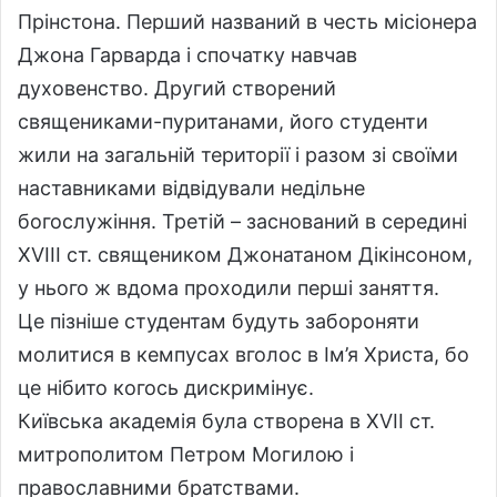
Прінстона. Перший названий в честь місіонера
Джона Гарварда і спочатку навчав
духовенство. Другий створений
священиками-пуританами, його студенти
жили на загальній території і разом зі своїми
наставниками відвідували недільне
богослужіння. Третій – заснований в середині
XVIII ст. священиком Джонатаном Дікінсоном,
у нього ж вдома проходили перші заняття.
Це пізніше студентам будуть забороняти
молитися в кемпусах вголос в Ім’я Христа, бо
це нібито когось дискримінує.
Київська академія була створена в XVII ст.
митрополитом Петром Могилою і
православними братствами.