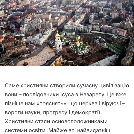
o
a
w
n
o
e
n
m
X
a
i
l
Саме християни створили сучасну цивілізацію
вони – послідовники Ісуса з Назарету. Це вже
пізніше нам «пояснять», що церква і віруючі –
вороги науки, прогресу і демократії…
Християни стали основоположниками
системи освіти. Майже всі найвидатніші