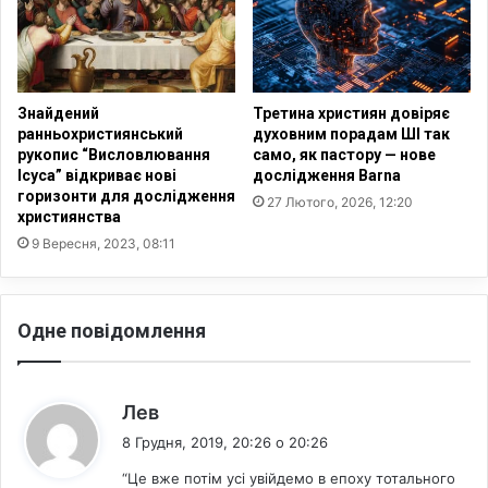
а
в
т
р
а
Знайдений
Третина християн довіряє
ранньохристиянський
духовним порадам ШІ так
рукопис “Висловлювання
само, як пастору — нове
Ісуса” відкриває нові
дослідження Barna
горизонти для дослідження
27 Лютого, 2026, 12:20
християнства
9 Вересня, 2023, 08:11
Одне повідомлення
:
Лев
8 Грудня, 2019, 20:26 о 20:26
“Це вже потім усі увійдемо в епоху тотального