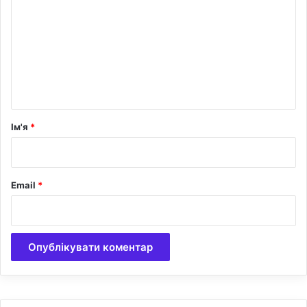
м
е
н
т
а
р
Ім'я
*
*
Email
*