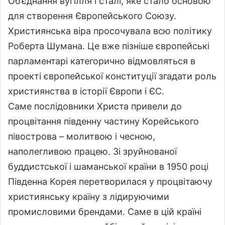
Об’єднання вугілля і сталі, яке стало основою
для створення Європейського Союзу.
Християнська віра просочувала всю політику
Роберта Шумана. Це вже пізніше європейські
парламентарі категорично відмовляться в
проекті європейської конституції згадати роль
християнства в історії Європи і ЄС.
Саме послідовники Христа привели до
процвітання південну частину Корейського
півострова – молитвою і чесною,
наполегливою працею. Зі зруйнованої
буддистської і шаманської країни в 1950 році
Південна Корея перетворилася у процвітаючу
християнську країну з лідируючими
промисловими брендами. Саме в цій країні