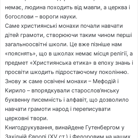
немає, людина походить від мавпи, а церква і
богослови – вороги науки.
Саме християнські монахи почали навчати
дітей грамоти, створюючи таким чином перші
загальноосвітні школи. Це вже пізніше нам
«пояснять», що в школах немає місця релігії, а
предмет «Християнська етика» в епоху знань і
просвіти шкодить підростаючому поколінню.
Знову ж саме освічені монахи – Мефодій і
Кирило – впорядкували старослов’янську
буквенну писемність і алфавіт, що дозволило
навчати грамоти народ і переписувати
церковні твори.
Книгодрукування, винайдене Гутенбергом у
Західній Європі (XV ст.) і Федоровим на наших