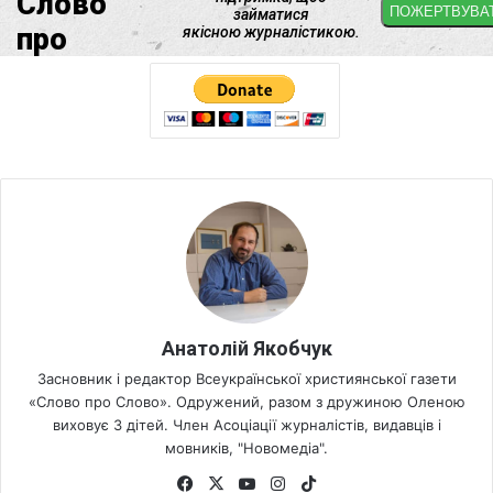
Анатолій Якобчук
Засновник і редактор Всеукраїнської християнської газети
«Слово про Слово». Одружений, разом з дружиною Оленою
виховує 3 дітей. Член Асоціації журналістів, видавців і
мовників, "Новомедіа".
Fa
X
Yo
Ins
Tik