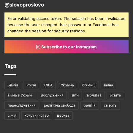
@slovoproslovo
Error validating access token: The session has been invalidated
because the user changed their password or Facebook has
changed the session for security reasons.
Subscribe to our instagram
Tags
Біблія
Росія
США
Україна
біженці
війна
війна в Україні
дослідження
діти
молитва
освіта
переслідування
релігійна свобода
релігія
смерть
сім'я
християнство
церква