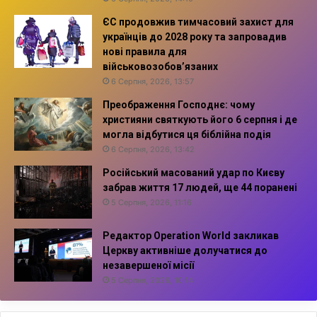
ЄС продовжив тимчасовий захист для
українців до 2028 року та запровадив
нові правила для
військовозобов’язаних
6 Серпня, 2026, 13:57
Преображення Господнє: чому
християни святкують його 6 серпня і де
могла відбутися ця біблійна подія
6 Серпня, 2026, 13:42
Російський масований удар по Києву
забрав життя 17 людей, ще 44 поранені
5 Серпня, 2026, 11:16
Редактор Operation World закликав
Церкву активніше долучатися до
незавершеної місії
5 Серпня, 2026, 10:14