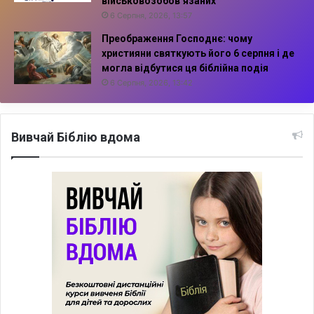
військовозобов’язаних
6 Серпня, 2026, 13:57
Преображення Господнє: чому
християни святкують його 6 серпня і де
могла відбутися ця біблійна подія
6 Серпня, 2026, 13:42
Вивчай Біблію вдома