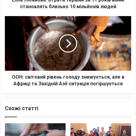
в
становлять близько 10 мільйонів людей
а
:
О
В
О
т
Н
р
:
а
с
т
в
и
і
У
т
к
о
р
в
ООН: світовий рівень голоду знижується, але в
а
и
Африці та Західній Азії ситуація погіршується
ї
й
н
р
и
і
Схожі статті
з
в
а
е
1
н
1
ь
р
г