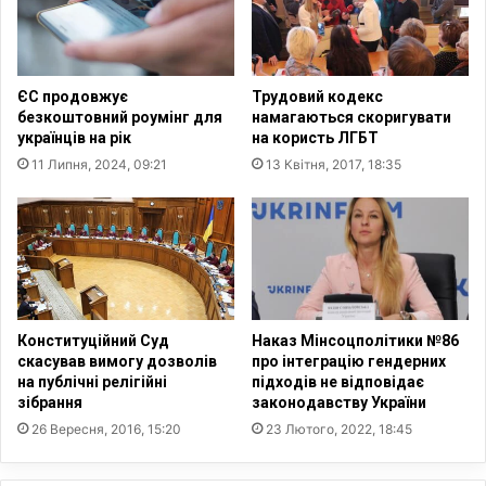
о
о
к
л
і
о
в
д
ЄС продовжує
Трудовий кодекс
в
у
безкоштовний роумінг для
намагаються скоригувати
і
з
українців на рік
на користь ЛГБТ
й
н
11 Липня, 2024, 09:21
13 Квітня, 2017, 18:35
н
и
и
ж
с
у
т
є
а
т
н
ь
о
с
в
я
Конституційний Суд
Наказ Мінсоцполітики №86
л
,
скасував вимогу дозволів
про інтеграцію гендерних
я
а
на публічні релігійні
підходів не відповідає
т
л
зібрання
законодавству України
ь
е
26 Вересня, 2016, 15:20
23 Лютого, 2022, 18:45
б
в
л
А