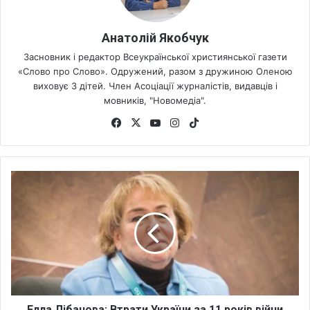
Анатолій Якобчук
Засновник і редактор Всеукраїнської християнської газети
«Слово про Слово». Одружений, разом з дружиною Оленою
виховує 3 дітей. Член Асоціації журналістів, видавців і
мовників, "Новомедіа".
Fa
X
Yo
Ins
Tik
ce
uT
tag
To
bo
ub
ra
k
ok
e
m
Е
л
л
а
Л
і
б
а
н
о
Елла Лібанова: Втрати України за 11 років війни