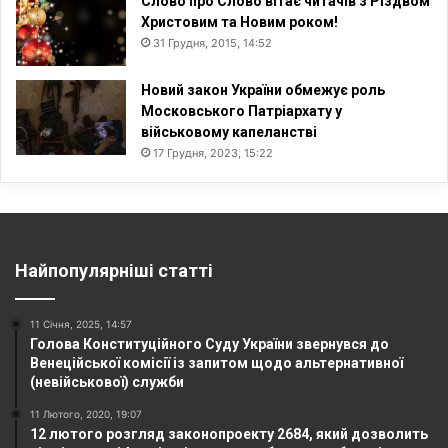
Слово про Слово вітає читачів з Різдвом
Христовим та Новим роком!
31 Грудня, 2015, 14:52
Новий закон України обмежує роль
Московського Патріархату у
військовому капеланстві
17 Грудня, 2023, 15:22
Найпопулярніші статті
11 Січня, 2025, 14:57
Голова Конституційного Суду України звернувся до
Венеційської комісії із запитом щодо альтернативної
(невійськової) служби
11 Лютого, 2020, 19:07
12 лютого розгляд законопроекту 2684, який дозволить