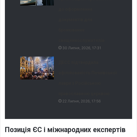
до оформлення
документів для
бронювання
священнослужителів
30 Липня, 2026, 17:31
ДЕСС підтвердила
афілійованість Почаївської
лаври з Російською
православною церквою
22 Липня, 2026, 17:56
Позиція ЄС і міжнародних експертів