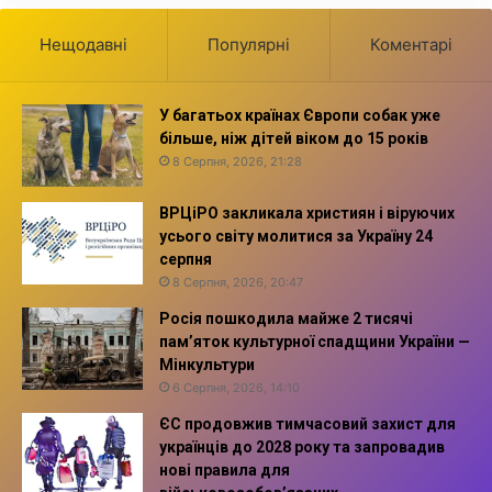
Нещодавні
Популярні
Коментарі
У багатьох країнах Європи собак уже
більше, ніж дітей віком до 15 років
8 Серпня, 2026, 21:28
ВРЦіРО закликала християн і віруючих
усього світу молитися за Україну 24
серпня
8 Серпня, 2026, 20:47
Росія пошкодила майже 2 тисячі
пам’яток культурної спадщини України —
Мінкультури
6 Серпня, 2026, 14:10
ЄС продовжив тимчасовий захист для
українців до 2028 року та запровадив
нові правила для