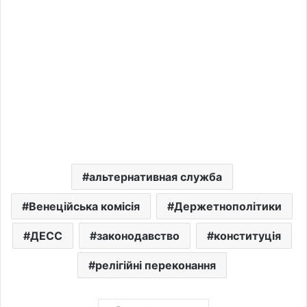
альтернативная служба
Венеційська комісія
Держетнополітики
ДЕСС
законодавство
конституція
релігійні переконання