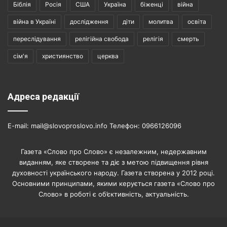
Біблія
Росія
США
Україна
біженці
війна
війна в Україні
дослідження
діти
молитва
освіта
переслідування
релігійна свобода
релігія
смерть
сім'я
християнство
церква
Адреса редакції
E-mail: mail@slovoproslovo.info Телефон: 0966126096
Газета «Слово про Слово» є незалежним, недержавним
виданням, яке створене та діє з метою підвищення рівня
духовності українського народу. Газета створена у 2012 році.
Основними принципами, якими керується газета «Слово про
Слово» в роботі є об’єктивність, актуальність.