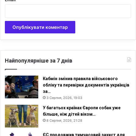
у
а
ц
і
я
п
о
г
і
Найпопулярніше за 7 днів
р
ш
у
Кабмін змінив правила військового
є
обліку та перевірки документів українців
т
за…
ь
3 Серпня, 2026, 19:03
с
У багатьох країнах Європи собак уже
я
більше, ніж дітей віком…
8 Серпня, 2026, 21:28
ЄС продовжив тимчасовий захист для