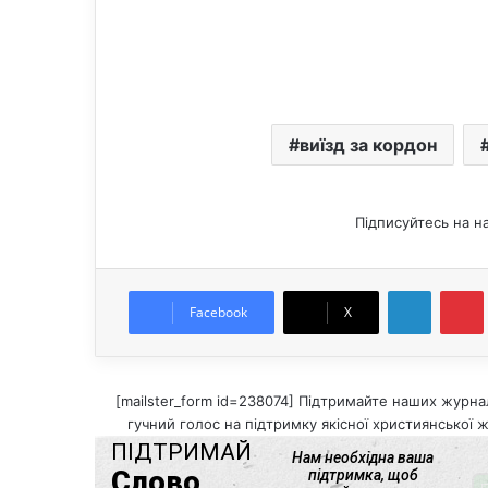
виїзд за кордон
Підписуйтесь на н
LinkedIn
Pintere
Facebook
X
[mailster_form id=238074] Підтримайте наших журнал
гучний голос на підтримку якісної християнської ж