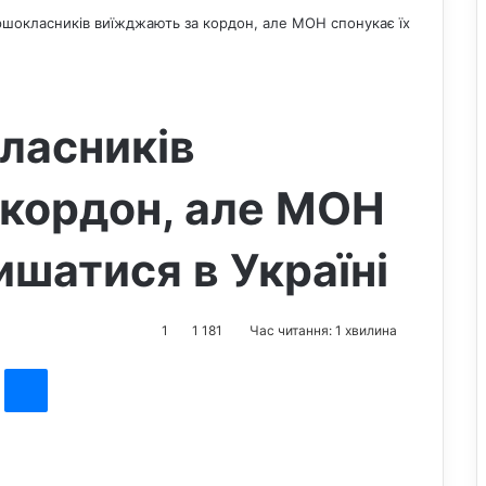
ршокласників виїжджають за кордон, але МОН спонукає їх
ласників
 кордон, але МОН
ишатися в Україні
1
1 181
Час читання: 1 хвилина
st
Messenger