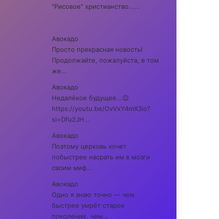
"Рисовое" христианство......
Авокадо
Просто прекрасная новость!
Продолжайте, пожалуйста, в том
же...
Авокадо
Недалёкое будущее...😉
https://youtu.be/OvVxY4mX3io?
si=Dfu2JH...
Авокадо
Поэтому церковь хочет
побыстрее насрать им в мозги
своим миф...
Авокадо
Одно я знаю точно — чем
быстрее умрёт старое
поколение, чем...