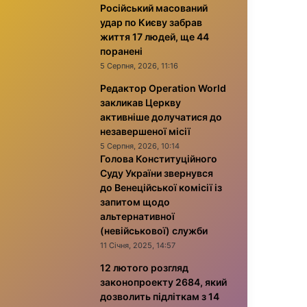
Російський масований
удар по Києву забрав
життя 17 людей, ще 44
поранені
5 Серпня, 2026, 11:16
Редактор Operation World
закликав Церкву
активніше долучатися до
незавершеної місії
5 Серпня, 2026, 10:14
Голова Конституційного
Суду України звернувся
до Венеційської комісії із
запитом щодо
альтернативної
(невійськової) служби
11 Січня, 2025, 14:57
12 лютого розгляд
законопроекту 2684, який
дозволить підліткам з 14