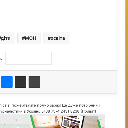
діти
МОН
освіта
ас
st
Messenger
Поділитися електронною поштою
Друк
істів, пожертвуйте прямо зараз! Це дуже потрібний і
урналістики в Україні. 5168 7574 2431 8238 (Приват)