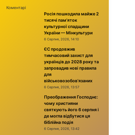
Коментарі
Росія пошкодила майже 2
тисячі пам’яток
культурної спадщини
України — Мінкультури
6 Серпня, 2026, 14:10
ЄС продовжив
тимчасовий захист для
українців до 2028 року та
запровадив нові правила
для
військовозобов’язаних
6 Серпня, 2026, 13:57
Преображення Господнє:
чому християни
святкують його 6 серпня і
де могла відбутися ця
біблійна подія
6 Серпня, 2026, 13:42