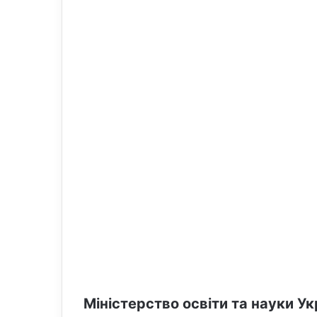
o
e
n
m
X
a
i
l
Міністерство освіти та науки У