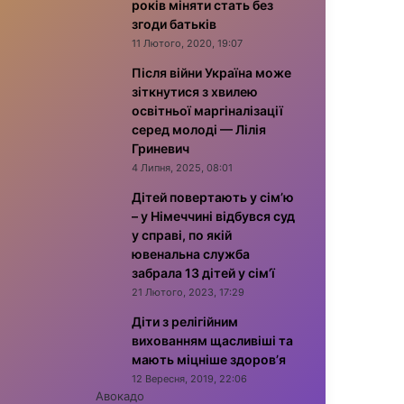
років міняти стать без
згоди батьків
11 Лютого, 2020, 19:07
Після війни Україна може
зіткнутися з хвилею
освітньої маргіналізації
серед молоді — Лілія
Гриневич
4 Липня, 2025, 08:01
Дітей повертають у сім’ю
– у Німеччині відбувся суд
у справі, по якій
ювенальна служба
забрала 13 дітей у сім’ї
21 Лютого, 2023, 17:29
Діти з релігійним
вихованням щасливіші та
мають міцніше здоров’я
12 Вересня, 2019, 22:06
Авокадо