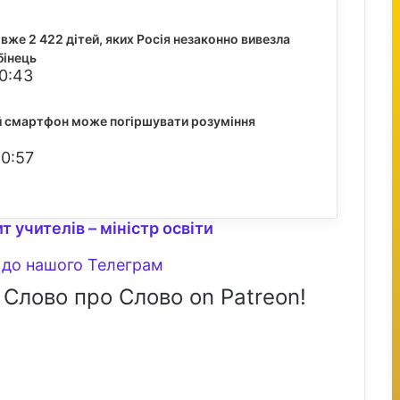
вже 2 422 дітей, яких Росія незаконно вивезла
бінець
20:43
й смартфон може погіршувати розуміння
20:57
т учителів – міністр освіти
до нашого Телеграм
 Слово про Слово on Patreon!