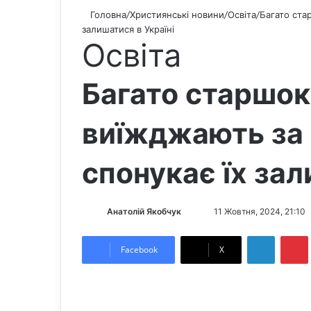
Головна
/
Християнські новини
/
Освіта
/
Багато ста
залишатися в Україні
Освіта
Багато старшок
виїжджають за
спонукає їх зал
Анатолій Якобчук
F
S
11 Жовтня, 2024, 21:10
o
e
LinkedIn
Pintere
l
n
Facebook
X
l
d
o
a
w
n