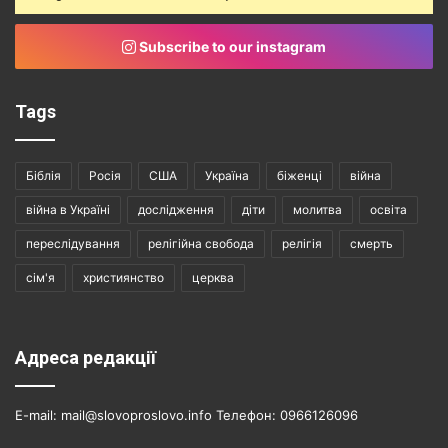
Subscribe to our instagram
Tags
Біблія
Росія
США
Україна
біженці
війна
війна в Україні
дослідження
діти
молитва
освіта
переслідування
релігійна свобода
релігія
смерть
сім'я
християнство
церква
Адреса редакції
E-mail: mail@slovoproslovo.info Телефон: 0966126096