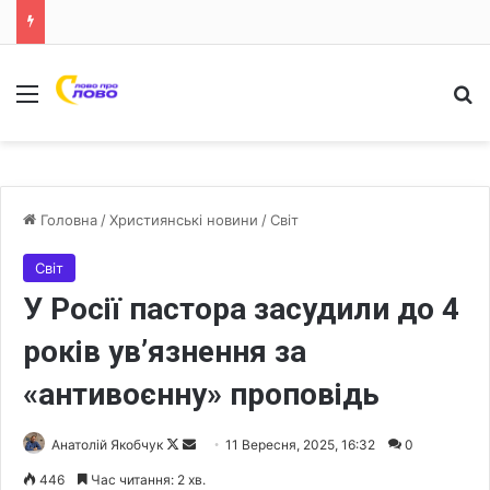
Меню
Ш
Головна
/
Християнські новини
/
Світ
Світ
У Росії пастора засудили до 4
років ув’язнення за
«антивоєнну» проповідь
Анатолій Якобчук
F
S
11 Вересня, 2025, 16:32
0
o
e
446
Час читання: 2 хв.