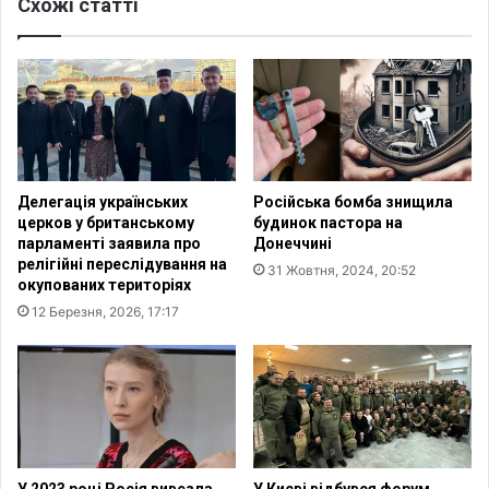
з
Схожі статті
р
н
в
а
а
й
т
ш
и
л
в
и
н
2
о
0
г
Делегація українських
Російська бомба знищила
0
о
церков у британському
будинок пастора на
0
к
парламенті заявила про
Донеччині
-
о
релігійні переслідування на
31 Жовтня, 2024, 20:52
р
м
окупованих територіях
і
е
12 Березня, 2026, 17:17
ч
н
н
т
и
а
й
т
р
о
и
р
м
а
с
Ч