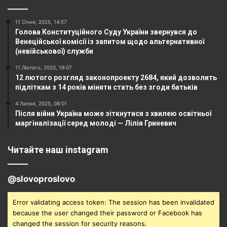
11 Січня, 2025, 14:57
Голова Конституційного Суду України звернувся до
Венеційської комісії із запитом щодо альтернативної
(невійськової) служби
11 Лютого, 2020, 19:07
12 лютого розгляд законопроекту 2684, який дозволить
підліткам з 14 років міняти стать без згоди батьків
4 Липня, 2025, 08:01
Після війни Україна може зіткнутися з хвилею освітньої
маргіналізації серед молоді — Лілія Гриневич
Читайте наш instagram
@slovoproslovo
Error validating access token: The session has been invalidated
because the user changed their password or Facebook has
changed the session for security reasons.