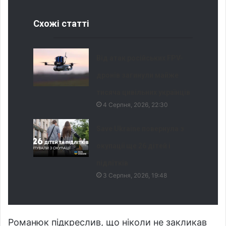
Схожі статті
Від атак російських FPV-
дронів загинули майже
тисяча цивільних українців
4 Серпня, 2026, 22:30
Save Ukraine повернула з
окупації ще 26 дітей і
підлітків
3 Серпня, 2026, 19:48
Романюк підкреслив, що ніколи не закликав