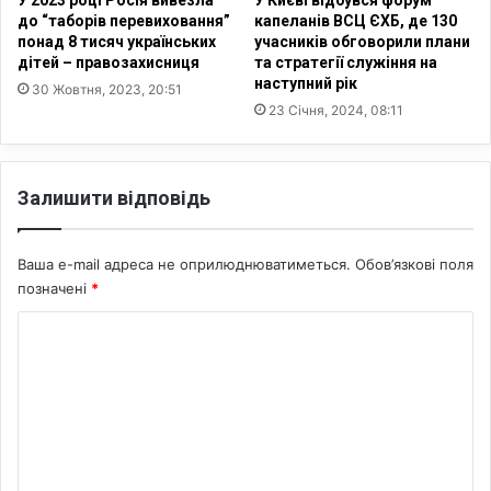
У 2023 році Росія вивезла
У Києві відбувся форум
ь
а
до “таборів перевиховання”
капеланів ВСЦ ЄХБ, де 130
к
понад 8 тисяч українських
учасників обговорили плани
р
дітей – правозахисниця
та стратегії служіння на
и
л
наступний рік
й
і
30 Жовтня, 2023, 20:51
з
23 Січня, 2024, 08:11
К
а
і
л
р
і
к
Залишити відповідь
з
а
х
р
Ваша e-mail адреса не оприлюднюватиметься.
Обов’язкові поля
и
позначені
*
с
т
К
и
о
я
н
м
с
е
ь
к
н
о