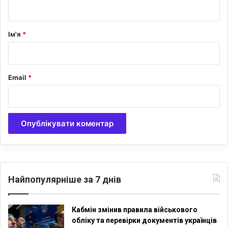
т
ю
с
а
и
р
Ім'я
*
м
*
в
о
л
Email
*
і
к
о
ю
Найпопулярніше за 7 днів
Кабмін змінив правила військового
обліку та перевірки документів українців