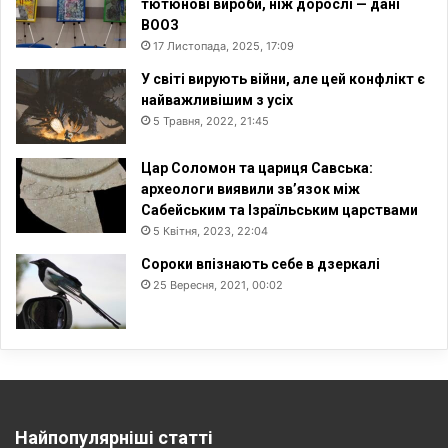
тютюнові вироби, ніж дорослі — дані
ВООЗ
17 Листопада, 2025, 17:09
У світі вирують війни, але цей конфлікт є
найважливішим з усіх
5 Травня, 2022, 21:45
Цар Соломон та цариця Савська:
археологи виявили зв’язок між
Сабейським та Ізраїльським царствами
5 Квітня, 2023, 22:04
Сороки впізнають себе в дзеркалі
25 Вересня, 2021, 00:02
Найпопулярніші статті