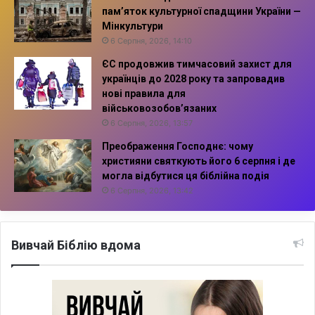
пам’яток культурної спадщини України —
Мінкультури
6 Серпня, 2026, 14:10
ЄС продовжив тимчасовий захист для
українців до 2028 року та запровадив
нові правила для
військовозобов’язаних
6 Серпня, 2026, 13:57
Преображення Господнє: чому
християни святкують його 6 серпня і де
могла відбутися ця біблійна подія
6 Серпня, 2026, 13:42
Вивчай Біблію вдома