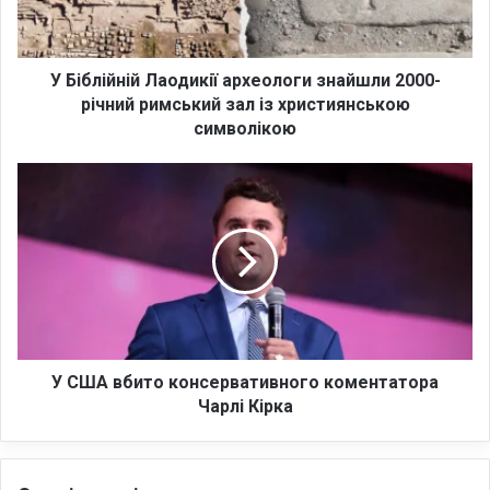
й
н
і
й
У Біблійній Лаодикії археологи знайшли 2000-
Л
річний римський зал із християнською
а
символікою
о
д
У
и
С
к
Ш
і
А
ї
в
а
б
р
и
х
т
е
о
о
к
У США вбито консервативного коментатора
л
о
Чарлі Кірка
о
н
г
с
и
е