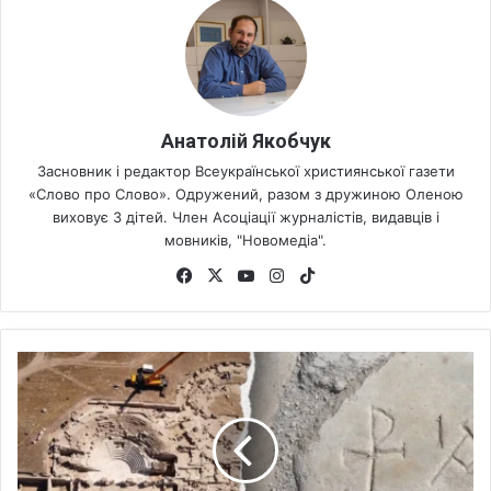
Анатолій Якобчук
Засновник і редактор Всеукраїнської християнської газети
«Слово про Слово». Одружений, разом з дружиною Оленою
виховує 3 дітей. Член Асоціації журналістів, видавців і
мовників, "Новомедіа".
Fa
X
Yo
Ins
Tik
ce
uT
tag
To
bo
ub
ra
k
ok
e
m
У
Б
і
б
л
і