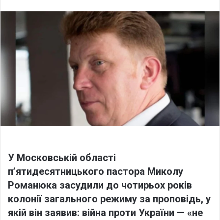
l
n
l
d
o
a
w
n
o
e
n
m
X
a
i
l
У Московській області
п’ятидесятницького пастора Миколу
Романюка засудили до чотирьох років
колонії загального режиму за проповідь, у
якій він заявив: війна проти України — «не