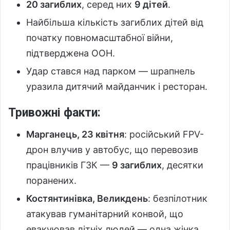
20 загиблих
, серед них
9 дітей
.
Найбільша кількість загиблих дітей від
початку повномасштабної війни,
підтверджена ООН.
Удар стався над парком — шрапнель
уразила дитячий майданчик і ресторан.
Тривожні факти:
Марганець, 23 квітня
: російський FPV-
дрон влучив у автобус, що перевозив
працівників ГЗК —
9 загиблих
, десятки
поранених.
Костянтинівка, Великдень
: безпілотник
атакував гуманітарний конвой, що
евакуював літніх людей — одна жінка