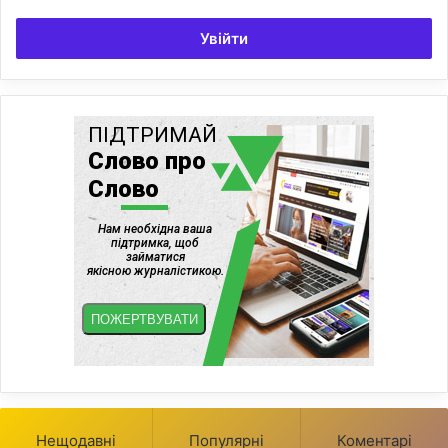
Увійти
Нещодавні
Популярні
Коментарі