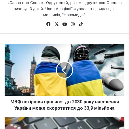
«Слово про Слово». Одружений, разом з дружиною Оленою
виховує 3 дітей. Член Асоціації журналістів, видавців і
мовників, "Новомедіа".
Fa
X
Yo
Ins
Tik
ce
uT
tag
To
bo
ub
ra
k
ok
e
m
М
В
Ф
п
о
г
і
р
ш
и
МВФ погіршив прогноз: до 2030 року населення
в
України може скоротитися до 33,9 мільйона
п
р
В
о
т