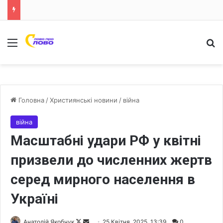
Меню
Ш
Головна
/
Християнські новини
/
війна
війна
Масштабні удари РФ у квітні
призвели до численних жертв
серед мирного населення в
Україні
Анатолій Якобчук
F
S
25 Квітня, 2025, 13:39
0