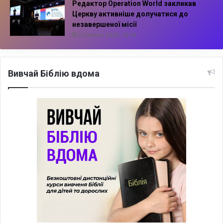
Редактор Operation World закликав
Церкву активніше долучатися до
незавершеної місії
5 Серпня, 2026, 10:14
Вивчай Біблію вдома