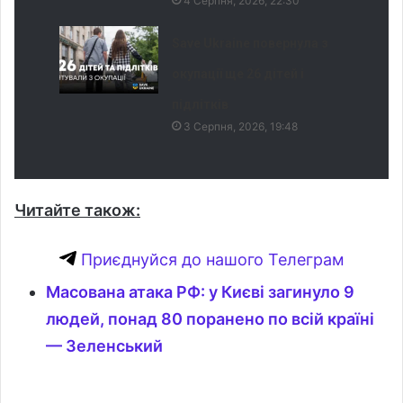
4 Серпня, 2026, 22:30
Save Ukraine повернула з
окупації ще 26 дітей і
підлітків
3 Серпня, 2026, 19:48
Читайте також:
Приєднуйся до нашого Телеграм
Масована атака РФ: у Києві загинуло 9
людей, понад 80 поранено по всій країні
— Зеленський