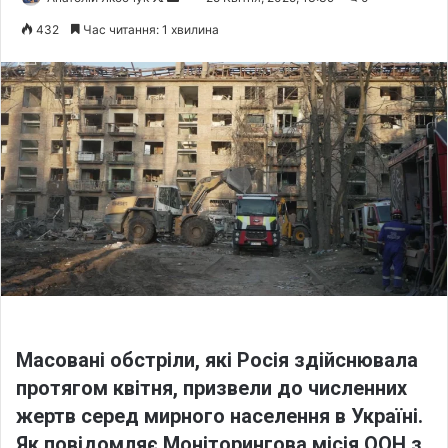
o
e
432
Час читання: 1 хвилина
l
n
l
d
o
a
w
n
o
e
n
m
X
a
i
l
Масовані обстріли, які Росія здійснювала
протягом квітня, призвели до численних
жертв серед мирного населення в Україні.
Як повідомляє Моніторингова місія ООН з