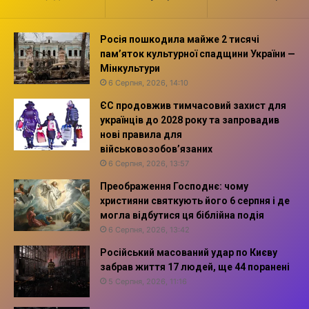
Росія пошкодила майже 2 тисячі
пам’яток культурної спадщини України —
Мінкультури
6 Серпня, 2026, 14:10
ЄС продовжив тимчасовий захист для
українців до 2028 року та запровадив
нові правила для
військовозобов’язаних
6 Серпня, 2026, 13:57
Преображення Господнє: чому
християни святкують його 6 серпня і де
могла відбутися ця біблійна подія
6 Серпня, 2026, 13:42
Російський масований удар по Києву
забрав життя 17 людей, ще 44 поранені
5 Серпня, 2026, 11:16