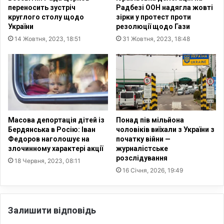
н
к
переносить зустріч
Радбезі ООН надягла жовті
н
р
круглого столу щодо
зірки у протест проти
я
а
України
резолюції щодо Гази
У
ї
14 Жовтня, 2023, 18:51
31 Жовтня, 2023, 18:48
к
н
р
ц
а
і
ї
в
н
у
и
Р
м
е
о
є
Масова депортація дітей із
Понад пів мільйона
ж
с
Бердянська в Росію: Іван
чоловіків виїхали з України з
е
т
Федоров наголошує на
початку війни —
с
злочинному характері акції
журналістське
р
розслідування
к
і
18 Червня, 2023, 08:11
о
л
16 Січня, 2026, 19:49
р
у
о
д
т
о
Залишити відповідь
и
м
т
а