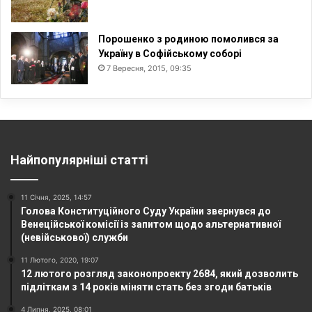
Порошенко з родиною помолився за
Україну в Софійському соборі
7 Вересня, 2015, 09:35
Найпопулярніші статті
11 Січня, 2025, 14:57
Голова Конституційного Суду України звернувся до
Венеційської комісії із запитом щодо альтернативної
(невійськової) служби
11 Лютого, 2020, 19:07
12 лютого розгляд законопроекту 2684, який дозволить
підліткам з 14 років міняти стать без згоди батьків
4 Липня, 2025, 08:01