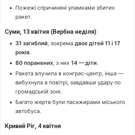
Пожежі спричинені уламками збитих
ракет.
Суми, 13 квітня (Вербна неділя)
31 загиблий
, зокрема
двоє дітей 11 і 17
років
.
80 поранених
, з них
14 — діти
.
Ракета влучила в конгрес-центр, інша —
вибухнула в повітрі, завдавши удару по
громадській зоні.
Багато жертв були пасажирами міського
автобуса.
Кривий Ріг, 4 квітня