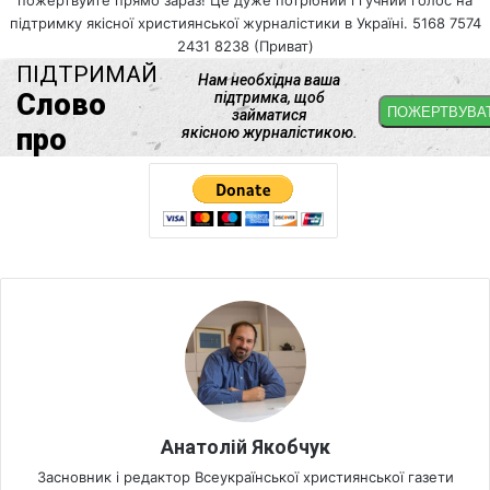
пожертвуйте прямо зараз! Це дуже потрібний і гучний голос на
підтримку якісної християнської журналістики в Україні. 5168 7574
2431 8238 (Приват)
Анатолій Якобчук
Засновник і редактор Всеукраїнської християнської газети