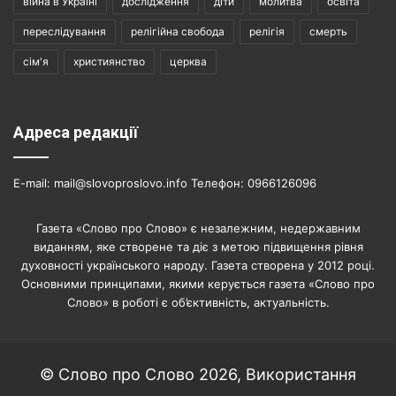
війна в Україні
дослідження
діти
молитва
освіта
переслідування
релігійна свобода
релігія
смерть
сім'я
християнство
церква
Адреса редакції
E-mail: mail@slovoproslovo.info Телефон: 0966126096
Газета «Слово про Слово» є незалежним, недержавним
виданням, яке створене та діє з метою підвищення рівня
духовності українського народу. Газета створена у 2012 році.
Основними принципами, якими керується газета «Слово про
Слово» в роботі є об’єктивність, актуальність.
© Слово про Слово 2026, Використання