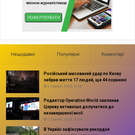
Нещодавні
Популярні
Коментарі
Російський масований удар по Києву
забрав життя 17 людей, ще 44 поранені
5 Серпня, 2026, 11:16
Редактор Operation World закликав
Церкву активніше долучатися до
незавершеної місії
5 Серпня, 2026, 10:14
В Україні зафіксували рекордне