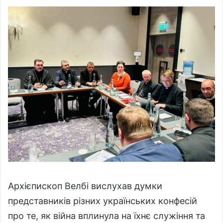
Архієпископ Велбі вислухав думки
представників різних українських конфесій
про те, як війна вплинула на їхнє служіння та