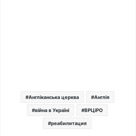
Англіканська церква
Англія
війна в Україні
ВРЦіРО
реабилитация