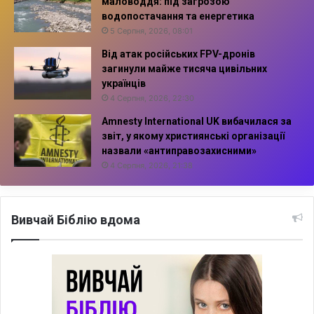
маловоддя: під загрозою
водопостачання та енергетика
5 Серпня, 2026, 08:01
Від атак російських FPV-дронів
загинули майже тисяча цивільних
українців
4 Серпня, 2026, 22:30
Amnesty International UK вибачилася за
звіт, у якому християнські організації
назвали «антиправозахисними»
4 Серпня, 2026, 21:38
Вивчай Біблію вдома