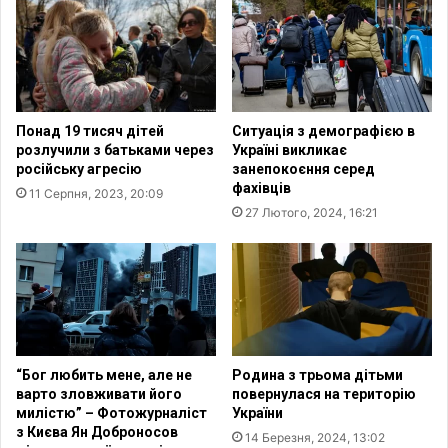
і
е
й
р
н
і
и
й
й
с
з
ь
Понад 19 тисяч дітей
Ситуація з демографією в
а
к
розлучили з батьками через
Україні викликає
к
и
російську агресію
занепокоєння серед
о
й
фахівців
11 Серпня, 2023, 20:09
н
з
27 Лютого, 2024, 16:21
о
д
п
і
р
й
о
с
є
н
к
и
т
в
з
в
“Бог любить мене, але не
Родина з трьома дітьми
а
і
варто зловживати його
повернулася на територію
а
з
милістю” – Фотожурналіст
України
н
з Києва Ян Доброносов
и
14 Березня, 2024, 13:02