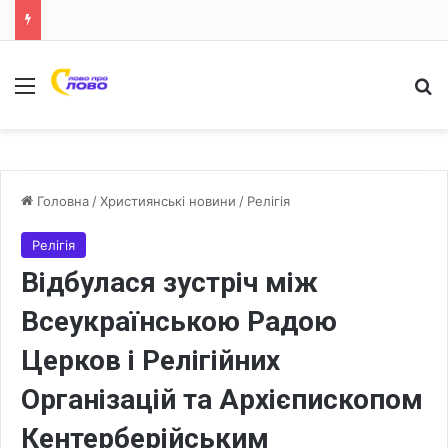
Меню
Ш
Головна
/
Християнські новини
/
Релігія
Релігія
Відбулася зустріч між
Всеукраїнською Радою
Церков і Релігійних
Організацій та Архієпископом
Кентерберійським