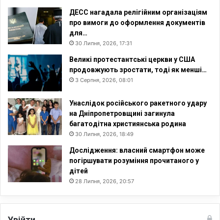
г
ДЕСС нагадала релігійним організаціям
о
про вимоги до оформлення документів
в
для…
т
30 Липня, 2026, 17:31
о
р
Великі протестантські церкви у США
г
продовжують зростати, тоді як менші…
н
3 Серпня, 2026, 08:01
е
н
Унаслідок російського ракетного удару
н
на Дніпропетровщині загинула
я
багатодітна християнська родина
30 Липня, 2026, 18:49
Дослідження: власний смартфон може
погіршувати розуміння прочитаного у
дітей
28 Липня, 2026, 20:57
Увійти