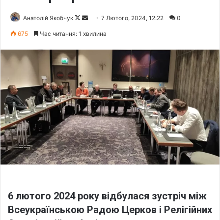
Анатолій Якобчук
F
S
7 Лютого, 2024, 12:22
0
o
e
675
Час читання: 1 хвилина
l
n
l
d
o
a
w
n
o
e
n
m
X
a
i
l
6 лютого 2024 року відбулася зустріч між
Всеукраїнською Радою Церков і Релігійних