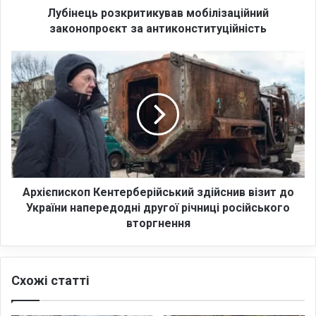
о
Лубінець розкритикував мобілізаційний
з
законопроєкт за антиконституційність
к
р
А
и
р
т
х
и
і
к
є
у
п
в
и
а
с
в
к
м
о
Архієпископ Кентерберійський здійснив візит до
о
п
України напередодні другої річниці російського
б
К
вторгнення
і
е
л
н
і
т
з
Схожі статті
е
а
р
ц
б