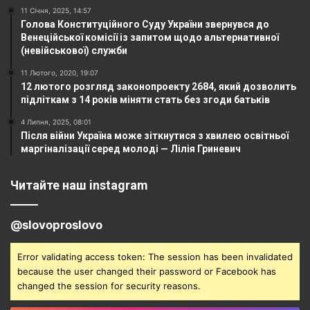
11 Січня, 2025, 14:57
Голова Конституційного Суду України звернувся до
Венеційської комісії із запитом щодо альтернативної
(невійськової) служби
11 Лютого, 2020, 19:07
12 лютого розгляд законопроекту 2684, який дозволить
підліткам з 14 років міняти стать без згоди батьків
4 Липня, 2025, 08:01
Після війни Україна може зіткнутися з хвилею освітньої
маргіналізації серед молоді — Лілія Гриневич
Читайте наш instagram
@slovoproslovo
Error validating access token: The session has been invalidated
because the user changed their password or Facebook has
changed the session for security reasons.