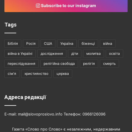
Subscribe to our instagram
Tags
Біблія
Росія
США
Україна
біженці
війна
війна в Україні
дослідження
діти
молитва
освіта
переслідування
релігійна свобода
релігія
смерть
сім'я
християнство
церква
Адреса редакції
E-mail: mail@slovoproslovo.info Телефон: 0966126096
Газета «Слово про Слово» є незалежним, недержавним