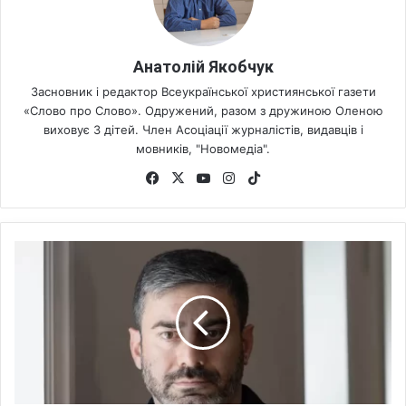
Анатолій Якобчук
Засновник і редактор Всеукраїнської християнської газети
«Слово про Слово». Одружений, разом з дружиною Оленою
виховує 3 дітей. Член Асоціації журналістів, видавців і
мовників, "Новомедіа".
Fa
X
Yo
Ins
Tik
ce
uT
tag
To
bo
ub
ra
k
ok
e
m
Л
у
б
і
н
е
ц
ь
р