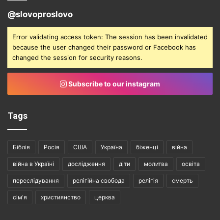
@slovoproslovo
Error validating access token: The session has been invalidated
because the user changed their password or Facebook has
changed the session for security reasons.
Subscribe to our instagram
Tags
Біблія
Росія
США
Україна
біженці
війна
війна в Україні
дослідження
діти
молитва
освіта
переслідування
релігійна свобода
релігія
смерть
сім'я
християнство
церква