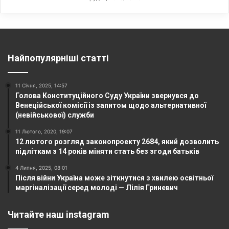
Найпопулярніші статті
11 Січня, 2025, 14:57
Голова Конституційного Суду України звернувся до
Венеційської комісії із запитом щодо альтернативної
(невійськової) служби
11 Лютого, 2020, 19:07
12 лютого розгляд законопроекту 2684, який дозволить
підліткам з 14 років міняти стать без згоди батьків
4 Липня, 2025, 08:01
Після війни Україна може зіткнутися з хвилею освітньої
маргіналізації серед молоді — Лілія Гриневич
Читайте наш instagram