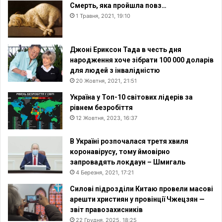
Смерть, яка пройшла повз…
1 Травня, 2021, 19:10
Джоні Ериксон Тада в честь дня
народження хоче зібрати 100 000 доларів
для людей з інвалідністю
20 Жовтня, 2021, 21:51
Україна у Топ-10 світових лідерів за
рівнем безробіття
12 Жовтня, 2023, 16:37
В Україні розпочалася третя хвиля
коронавірусу, тому ймовірно
запровадять локдаун – Шмигаль
4 Березня, 2021, 17:21
Силові підрозділи Китаю провели масові
арешти християн у провінції Чжецзян —
звіт правозахисників
22 Грудня, 2025, 18:25