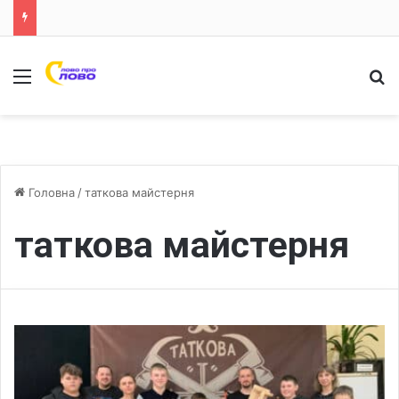
Меню
Ш
Головна
/
таткова майстерня
таткова майстерня