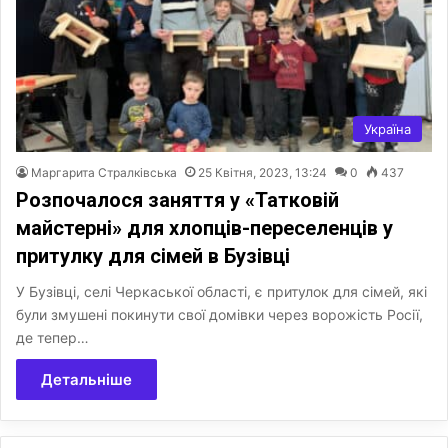
Україна
Маргарита Стралківська
25 Квітня, 2023, 13:24
0
437
Розпочалося заняття у «Татковій
майстерні» для хлопців-переселенців у
притулку для сімей в Бузівці
У Бузівці, селі Черкаської області, є притулок для сімей, які
були змушені покинути свої домівки через ворожість Росії,
де тепер…
Детальніше