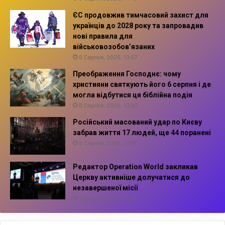
ЄС продовжив тимчасовий захист для
українців до 2028 року та запровадив
нові правила для
військовозобов’язаних
6 Серпня, 2026, 13:57
Преображення Господнє: чому
християни святкують його 6 серпня і де
могла відбутися ця біблійна подія
6 Серпня, 2026, 13:42
Російський масований удар по Києву
забрав життя 17 людей, ще 44 поранені
5 Серпня, 2026, 11:16
Редактор Operation World закликав
Церкву активніше долучатися до
незавершеної місії
5 Серпня, 2026, 10:14