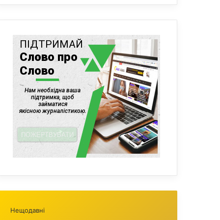
Нещодавні