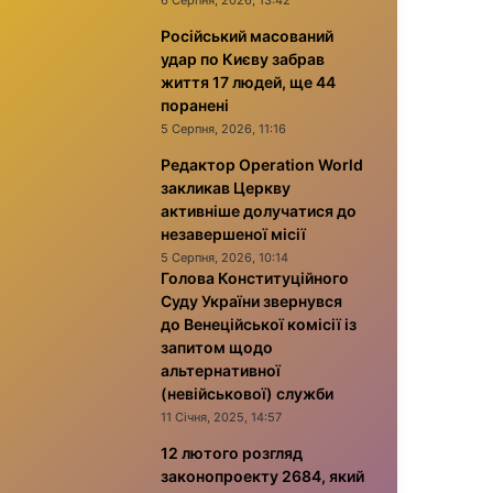
6 Серпня, 2026, 13:42
Російський масований
удар по Києву забрав
життя 17 людей, ще 44
поранені
5 Серпня, 2026, 11:16
Редактор Operation World
закликав Церкву
активніше долучатися до
незавершеної місії
5 Серпня, 2026, 10:14
Голова Конституційного
Суду України звернувся
до Венеційської комісії із
запитом щодо
альтернативної
(невійськової) служби
11 Січня, 2025, 14:57
12 лютого розгляд
законопроекту 2684, який