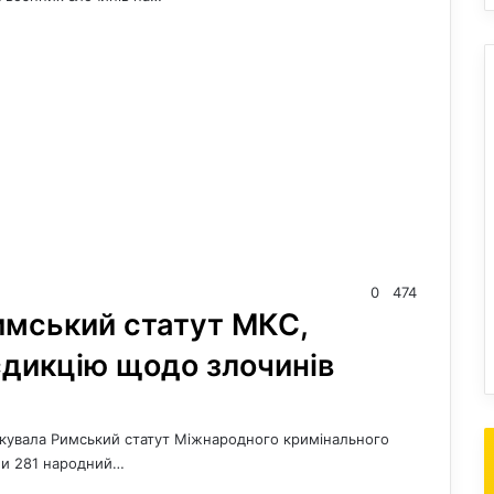
0
474
имський статут МКС,
сдикцію щодо злочинів
фікувала Римський статут Міжнародного кримінального
ли 281 народний…