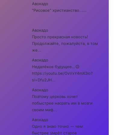
Авокадо
"Рисовое" христианство......
Авокадо
Просто прекрасная новость!
Продолжайте, пожалуйста, в том
же...
Авокадо
Недалёкое будущее...😉
https://youtu.be/OvVxY4mX3io?
si=Dfu2JH...
Авокадо
Поэтому церковь хочет
побыстрее насрать им в мозги
своим миф...
Авокадо
Одно я знаю точно — чем
быстрее умрёт старое