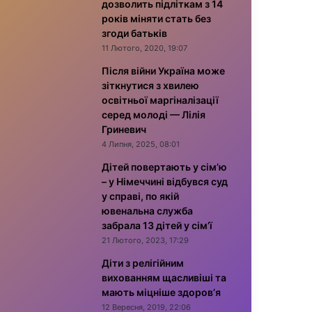
дозволить підліткам з 14
років міняти стать без
згоди батьків
11 Лютого, 2020, 19:07
Після війни Україна може
зіткнутися з хвилею
освітньої маргіналізації
серед молоді — Лілія
Гриневич
4 Липня, 2025, 08:01
Дітей повертають у сім’ю
– у Німеччині відбувся суд
у справі, по якій
ювенальна служба
забрала 13 дітей у сім’ї
21 Лютого, 2023, 17:29
Діти з релігійним
вихованням щасливіші та
мають міцніше здоров’я
12 Вересня, 2019, 22:06