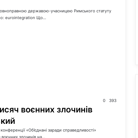
-ю повноправною державою-учасницею Римського статуту
: eurointegration Що…
0
393
тисяч воєнних злочинів
ький
конференції «Об’єднані заради справедливості»
 воєнних злочинів на…