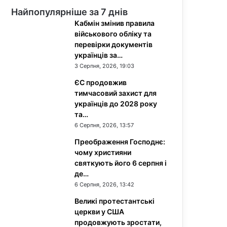
Найпопулярніше за 7 днів
Кабмін змінив правила
військового обліку та
перевірки документів
українців за…
3 Серпня, 2026, 19:03
ЄС продовжив
тимчасовий захист для
українців до 2028 року
та…
6 Серпня, 2026, 13:57
Преображення Господнє:
чому християни
святкують його 6 серпня і
де…
6 Серпня, 2026, 13:42
Великі протестантські
церкви у США
продовжують зростати,