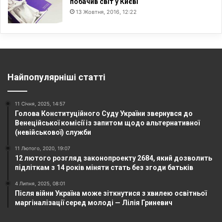
побачив світ у Києві
13 Жовтня, 2016, 12:22
Найпопулярніші статті
11 Січня, 2025, 14:57
Голова Конституційного Суду України звернувся до
Венеційської комісії із запитом щодо альтернативної
(невійськової) служби
11 Лютого, 2020, 19:07
12 лютого розгляд законопроекту 2684, який дозволить
підліткам з 14 років міняти стать без згоди батьків
4 Липня, 2025, 08:01
Після війни Україна може зіткнутися з хвилею освітньої
маргіналізації серед молоді — Лілія Гриневич