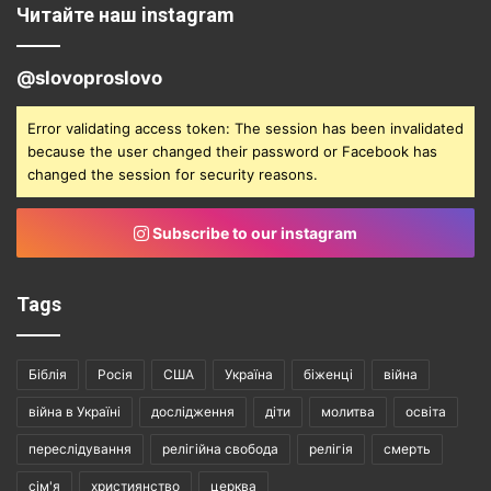
Читайте наш instagram
@slovoproslovo
Error validating access token: The session has been invalidated
because the user changed their password or Facebook has
changed the session for security reasons.
Subscribe to our instagram
Tags
Біблія
Росія
США
Україна
біженці
війна
війна в Україні
дослідження
діти
молитва
освіта
переслідування
релігійна свобода
релігія
смерть
сім'я
християнство
церква