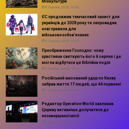
Мінкультури
6 Серпня, 2026, 14:10
ЄС продовжив тимчасовий захист для
українців до 2028 року та запровадив
нові правила для
військовозобов’язаних
6 Серпня, 2026, 13:57
Преображення Господнє: чому
християни святкують його 6 серпня і де
могла відбутися ця біблійна подія
6 Серпня, 2026, 13:42
Російський масований удар по Києву
забрав життя 17 людей, ще 44 поранені
5 Серпня, 2026, 11:16
Редактор Operation World закликав
Церкву активніше долучатися до
незавершеної місії
5 Серпня, 2026, 10:14