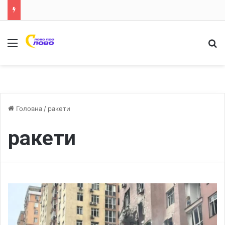
Меню
Ш
Головна
/
ракети
ракети