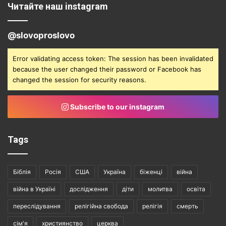
Читайте наш instagram
@slovoproslovo
Error validating access token: The session has been invalidated
because the user changed their password or Facebook has
changed the session for security reasons.
Subscribe to our instagram
Tags
Біблія
Росія
США
Україна
біженці
війна
війна в Україні
дослідження
діти
молитва
освіта
переслідування
релігійна свобода
релігія
смерть
сім'я
християнство
церква