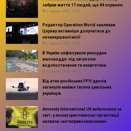
забрав життя 17 людей, ще 44 поранені
5 Серпня, 2026, 11:16
Редактор Operation World закликав
Церкву активніше долучатися до
незавершеної місії
5 Серпня, 2026, 10:14
В Україні зафіксували рекордне
маловоддя: під загрозою
водопостачання та енергетика
5 Серпня, 2026, 08:01
Від атак російських FPV-дронів
загинули майже тисяча цивільних
українців
4 Серпня, 2026, 22:30
Amnesty International UK вибачилася за
звіт, у якому християнські організації
назвали «антиправозахисними»
4 Серпня, 2026, 21:38