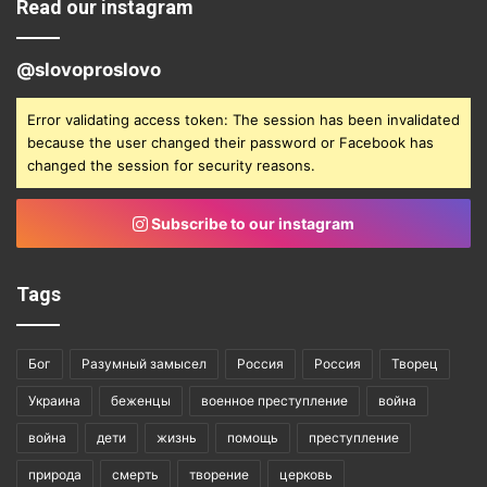
Read our instagram
@slovoproslovo
Error validating access token: The session has been invalidated
because the user changed their password or Facebook has
changed the session for security reasons.
Subscribe to our instagram
Tags
Бог
Разумный замысел
Россия
Россия
Творец
Украина
беженцы
военное преступление
война
война
дети
жизнь
помощь
преступление
природа
смерть
творение
церковь