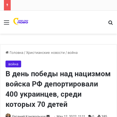
Меню
Ш
Головна
/
Христианские новости
/
война
война
В день победы над нацизмом
войска РФ депортировали
400 украинцев, среди
которых 70 детей
Евгений Коновальчук
S
May 12, 2022, 11:11
0
385