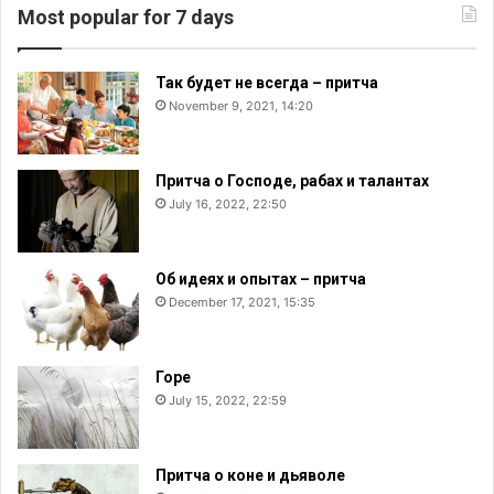
й
Most popular for 7 days
н
ы
,
Так будет не всегда – притча
м
November 9, 2021, 14:20
о
г
у
Притча о Господе, рабах и талантах
т
July 16, 2022, 22:50
п
о
л
Об идеях и опытах – притча
у
December 17, 2021, 15:35
ч
и
т
ь
Горе
д
July 15, 2022, 22:59
е
н
е
Притча о коне и дьяволе
ж