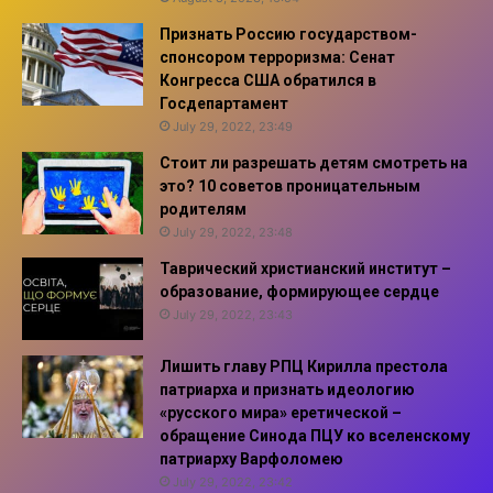
Признать Россию государством-
спонсором терроризма: Сенат
Конгресса США обратился в
Госдепартамент
July 29, 2022, 23:49
Стоит ли разрешать детям смотреть на
это? 10 советов проницательным
родителям
July 29, 2022, 23:48
Таврический христианский институт –
образование, формирующее сердце
July 29, 2022, 23:43
Лишить главу РПЦ Кирилла престола
патриарха и признать идеологию
«русского мира» еретической –
обращение Синода ПЦУ ко вселенскому
патриарху Варфоломею
July 29, 2022, 23:42