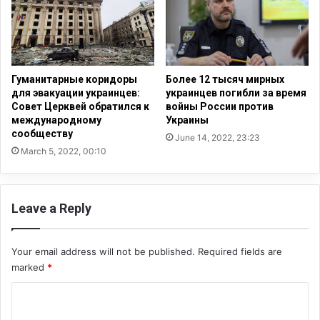
н
ы
и
е
я
у
»
к
д
р
Гуманитарные коридоры
Более 12 тысяч мирных
о
а
для эвакуации украинцев:
украинцев погибли за время
с
и
Совет Церквей обратился к
войны России против
т
н
международному
Украины
у
сообществу
с
June 14, 2022, 23:23
п
к
March 5, 2022, 00:10
н
и
а
е
д
с
Leave a Reply
л
е
я
м
б
ь
Your email address will not be published.
Required fields are
е
и
marked
*
с
,
п
п
C
л
о
а
с
o