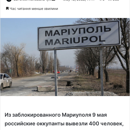
e
Час читання менше хвилини
n
d
a
n
e
m
a
i
l
Из заблокированного Мариуполя 9 мая
российские оккупанты вывезли 400 человек,