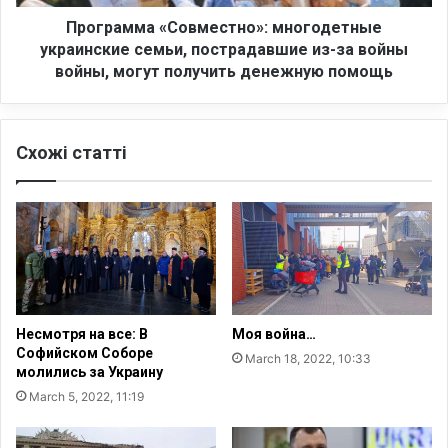
ж
а
е
«
Программа «Совместно»: многодетные
с
С
украинские семьи, пострадавшие из-за войны
«
о
войны, могут получить денежную помощь
Б
в
л
м
а
е
г
Схожі статті
с
о
т
с
н
л
о
о
»
в
:
е
м
н
н
и
о
Несмотря на все: В
Моя война…
е
г
Софийском Соборе
March 18, 2022, 10:33
с
о
молились за Украину
м
д
March 5, 2022, 11:19
и
е
р
т
е
н