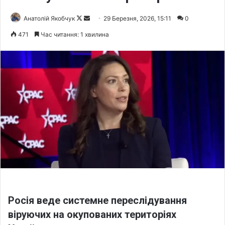
Анатолій Якобчук
F
S
29 Березня, 2026, 15:11
0
o
e
471
Час читання: 1 хвилина
l
n
l
d
o
a
w
n
o
e
n
m
X
a
i
l
Росія веде системне переслідування
віруючих на окупованих територіях