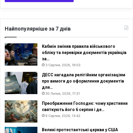
ч
и
н
і
в
Найпопулярніше за 7 днів
Р
о
с
Кабмін змінив правила військового
і
обліку та перевірки документів українців
ї
за…
3 Серпня, 2026, 19:03
ДЕСС нагадала релігійним організаціям
про вимоги до оформлення документів
для…
30 Липня, 2026, 17:31
Преображення Господнє: чому християни
святкують його 6 серпня і де…
6 Серпня, 2026, 13:42
Великі протестантські церкви у США