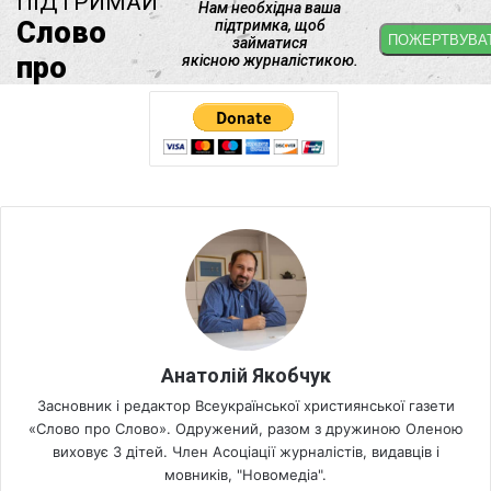
Анатолій Якобчук
Засновник і редактор Всеукраїнської християнської газети
«Слово про Слово». Одружений, разом з дружиною Оленою
виховує 3 дітей. Член Асоціації журналістів, видавців і
мовників, "Новомедіа".