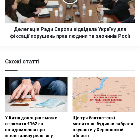
н
а
а
ц
в
і
ч
я
а
Р
Делегація Ради Європи відвідала Україну для
є
а
фіксації порушень прав людини та злочинів Росії
Б
д
л
и
и
Є
Схожі статті
з
в
ь
р
к
о
и
п
й
и
С
в
х
і
і
д
д
в
У Китаї донощик зможе
Ще три баптистські
—
і
отримати €162 за
молитовні будинки забрали
і
д
повідомлення про
окупанти у Херсонській
в
а
«нелегальну релігійну
області
е