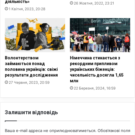
л
діяльність»
26 Жовтня, 2022, 23:21
с
а
1 Квітня, 2023, 20:28
ь
У
с
к
в
р
і
а
т
ї
н
у
д
Волонтерством
Німеччина стикається з
л
займаються понад
рекордним припливом
половина українців: свіжі
українських біженців:
я
результати дослідження
чисельність досягла 1,65
ф
млн
і
27 Червня, 2023, 20:59
22 Березня, 2024, 16:59
к
с
а
ц
Залишити відповідь
і
ї
п
Ваша e-mail адреса не оприлюднюватиметься.
Обов’язкові поля
о