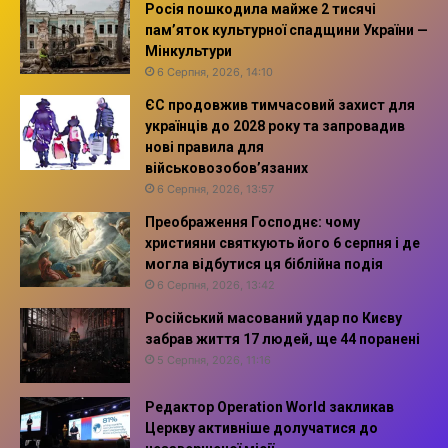
Росія пошкодила майже 2 тисячі
пам’яток культурної спадщини України —
Мінкультури
6 Серпня, 2026, 14:10
ЄС продовжив тимчасовий захист для
українців до 2028 року та запровадив
нові правила для
військовозобов’язаних
6 Серпня, 2026, 13:57
Преображення Господнє: чому
християни святкують його 6 серпня і де
могла відбутися ця біблійна подія
6 Серпня, 2026, 13:42
Російський масований удар по Києву
забрав життя 17 людей, ще 44 поранені
5 Серпня, 2026, 11:16
Редактор Operation World закликав
Церкву активніше долучатися до