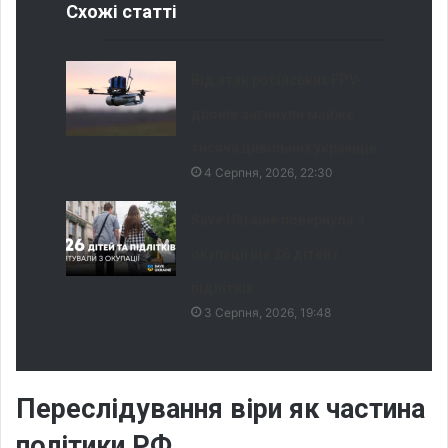
Схожі статті
Від атак російських FPV-
дронів загинули майже
тисяча цивільних українців
4 Серпня, 2026, 22:30
Save Ukraine повернула з
окупації ще 26 дітей і
підлітків
3 Серпня, 2026, 19:48
Переслідування віри як частина
політики РФ