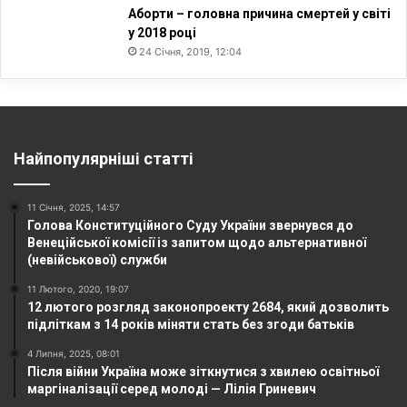
Аборти – головна причина смертей у світі
у 2018 році
24 Січня, 2019, 12:04
Найпопулярніші статті
11 Січня, 2025, 14:57
Голова Конституційного Суду України звернувся до
Венеційської комісії із запитом щодо альтернативної
(невійськової) служби
11 Лютого, 2020, 19:07
12 лютого розгляд законопроекту 2684, який дозволить
підліткам з 14 років міняти стать без згоди батьків
4 Липня, 2025, 08:01
Після війни Україна може зіткнутися з хвилею освітньої
маргіналізації серед молоді — Лілія Гриневич