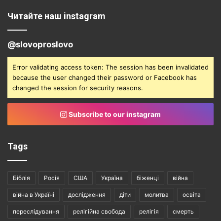
Читайте наш instagram
@slovoproslovo
Error validating access token: The session has been invalidated
because the user changed their password or Facebook has
changed the session for security reasons.
Subscribe to our instagram
Tags
Біблія
Росія
США
Україна
біженці
війна
війна в Україні
дослідження
діти
молитва
освіта
переслідування
релігійна свобода
релігія
смерть