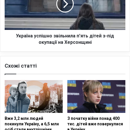
й
ї
р
н
у
а
х
у
н
с
а
п
Україна успішно звільнила п'ять дітей з-під
к
і
окупації на Херсонщині
о
ш
р
н
д
о
Схожі статті
о
з
н
в
і
і
з
л
П
ь
о
н
л
и
ь
л
щ
а
Вже 3,2 млн людей
З початку війни понад 400
е
п
покинули Україну, а 6,5 млн
тис. дітей вже повернулися
ю
'
осіб стали внутрішніми
в Україну