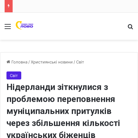
Меню
Ш
Головна
/
Християнські новини
/
Світ
Світ
Нідерланди зіткнулися з
проблемою переповнення
муніципальних притулків
через збільшення кількості
українських біженців