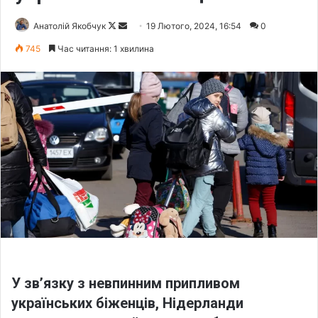
Анатолій Якобчук
F
S
19 Лютого, 2024, 16:54
0
o
e
745
Час читання: 1 хвилина
l
n
l
d
o
a
w
n
o
e
n
m
X
a
i
l
У зв’язку з невпинним припливом
українських біженців, Нідерланди