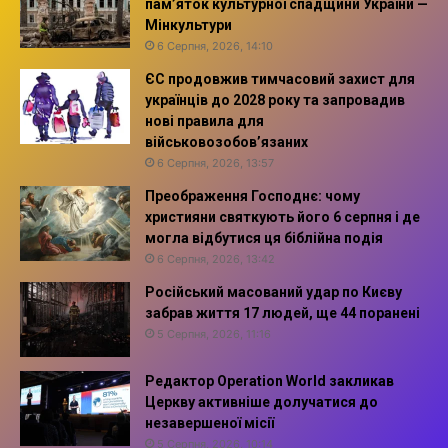
пам’яток культурної спадщини України —
Мінкультури
6 Серпня, 2026, 14:10
ЄС продовжив тимчасовий захист для
українців до 2028 року та запровадив
нові правила для
військовозобов’язаних
6 Серпня, 2026, 13:57
Преображення Господнє: чому
християни святкують його 6 серпня і де
могла відбутися ця біблійна подія
6 Серпня, 2026, 13:42
Російський масований удар по Києву
забрав життя 17 людей, ще 44 поранені
5 Серпня, 2026, 11:16
Редактор Operation World закликав
Церкву активніше долучатися до
незавершеної місії
5 Серпня, 2026, 10:14