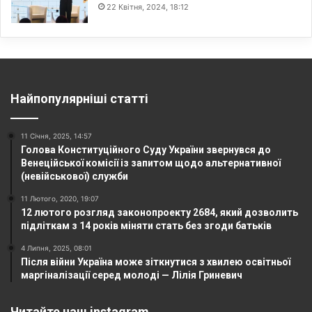
22 Квітня, 2024, 18:12
Найпопулярніші статті
11 Січня, 2025, 14:57
Голова Конституційного Суду України звернувся до
Венеційської комісії із запитом щодо альтернативної
(невійськової) служби
11 Лютого, 2020, 19:07
12 лютого розгляд законопроекту 2684, який дозволить
підліткам з 14 років міняти стать без згоди батьків
4 Липня, 2025, 08:01
Після війни Україна може зіткнутися з хвилею освітньої
маргіналізації серед молоді — Лілія Гриневич
Читайте наш instagram