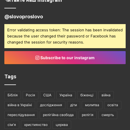
@slovoproslovo
Error validating access token: The session has been invalidated
because the user changed their password or Facebook has
changed the session for security reasons.
Subscribe to our instagram
Tags
Біблія
Росія
США
Україна
біженці
війна
війна в Україні
дослідження
діти
молитва
освіта
переслідування
релігійна свобода
релігія
смерть
сім'я
християнство
церква