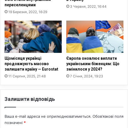
:
я
переселенцями
3 Червня, 2022, 16:44
л
т
19 Березня, 2022, 16:29
е
ь
г
д
к
і
о
т
в
е
і
й
а
з
в
-
Щомісяця українці
Європа оновлює виплати
т
п
продовжують масово
українським біженцям: Що
о
і
залишати країну — Eurostat
змінилося у 2024?
т
д
11 Серпня, 2025, 21:48
7 Січня, 2024, 19:23
а
о
а
к
в
у
Залишити відповідь
т
п
о
а
б
ц
Ваша e-mail адреса не оприлюднюватиметься.
Обов’язкові поля
у
і
с
позначені
*
ї