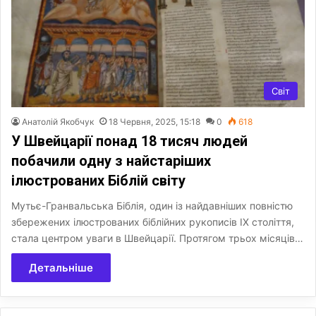
Світ
Анатолій Якобчук
18 Червня, 2025, 15:18
0
618
У Швейцарії понад 18 тисяч людей
побачили одну з найстаріших
ілюстрованих Біблій світу
Мутьє-Гранвальська Біблія, один із найдавніших повністю
збережених ілюстрованих біблійних рукописів IX століття,
стала центром уваги в Швейцарії. Протягом трьох місяців…
Детальніше