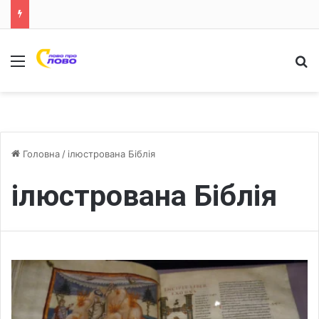
Меню
Ш
Головна
/
ілюстрована Біблія
ілюстрована Біблія