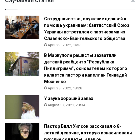
Случайная статья
Сотрудничество, служение церквей и
помощь украинцам: баптистский Союз
Украины встретился с партнерами из
Славянско-Евангельского общества
April 29, 2022, 14:18
В Мариуполе рашисты захватили
детский реабцентр “Республика
Пиллигримм”, основателем которого
является пастор и капеллан Геннадий
Мохненко
April 23, 2022, 18:26
У звука хороший запах
August 18, 2021, 23:34
Пастор Билл Уилсон рассказал о 8-
летней девочке, которую изнасиловали
русские солдаты, и как он