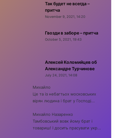
Так будет не всегда –
притча
November 9, 2021, 14:20
Гвозди в заборе – притча
October 5, 2021, 19:43
Алексей Коломийцев об
Александре Турчинове
July 24, 2021, 14:08
Михайло
Це та із небагтьох московських
вірян людина і брат у Господі...
Михайло Назаренко
Тамбовський вовк йому брат і
товариш! І досить прасувати укр...