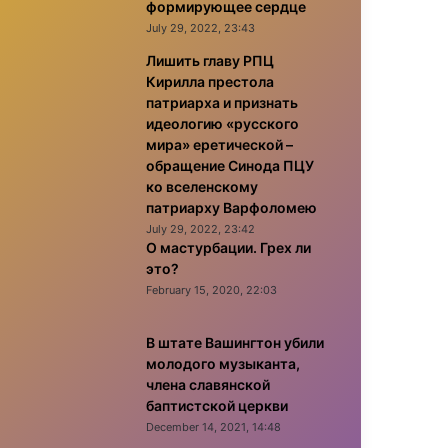
формирующее сердце
July 29, 2022, 23:43
Лишить главу РПЦ
Кирилла престола
патриарха и признать
идеологию «русского
мира» еретической –
обращение Синода ПЦУ
ко вселенскому
патриарху Варфоломею
July 29, 2022, 23:42
О мастурбации. Грех ли
это?
February 15, 2020, 22:03
В штате Вашингтон убили
молодого музыканта,
члена славянской
баптистской церкви
December 14, 2021, 14:48