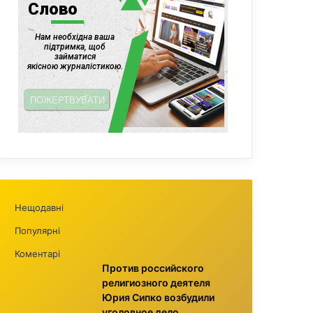
Нещодавні
Популярні
Коментарі
Против российского
религиозного деятеля
Юрия Сипко возбудили
уголовное дело,