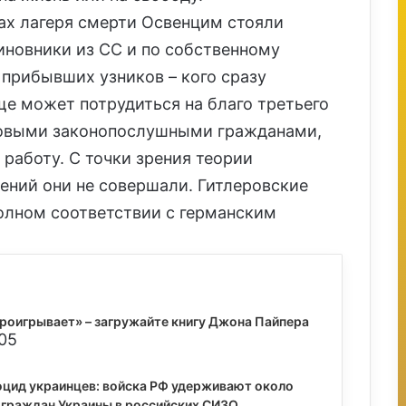
ах лагеря смерти Освенцим стояли
новники из СС и по собственному
прибывших узников – кого сразу
еще может потрудиться на благо третьего
цовыми законопослушными гражданами,
аботу. С точки зрения теории
лений они не совершали. Гитлеровские
олном соответствии с германским
проигрывает» – загружайте книгу Джона Пайпера
:05
оцид украинцев: войска РФ удерживают около
 граждан Украины в российских СИЗО