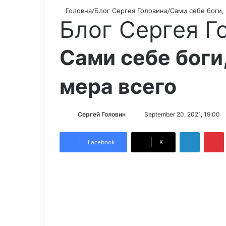
Головна
/
Блог Сергея Головина
/
Сами себе боги,
Блог Сергея Г
Сами себе боги
мера всего
Сергей Головин
S
September 20, 2021, 19:00
e
LinkedIn
Pintere
n
Facebook
X
d
a
n
e
m
a
i