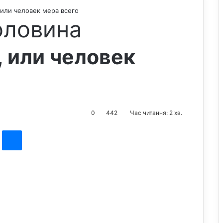
 или человек мера всего
оловина
, или человек
0
442
Час читання: 2 хв.
st
Messenger