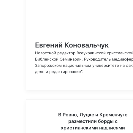
Евгений Коновальчук
Новостной редактор Всеукраинской христианской
Библейской Семинарии. Руководитель медиасфер
Запорожском национальном университете на факу
дело и редактирование".
F
a
c
e
b
o
В
В Ровно, Луцке и Кременчуге
o
Р
разместили борды с
k
о
христианскими надписями
в