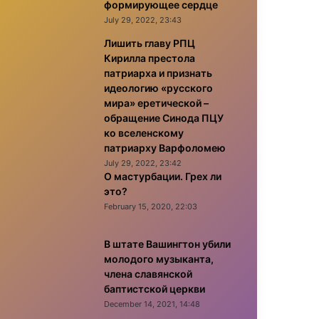
формирующее сердце
July 29, 2022, 23:43
Лишить главу РПЦ
Кирилла престола
патриарха и признать
идеологию «русского
мира» еретической –
обращение Синода ПЦУ
ко вселенскому
патриарху Варфоломею
July 29, 2022, 23:42
О мастурбации. Грех ли
это?
February 15, 2020, 22:03
В штате Вашингтон убили
молодого музыканта,
члена славянской
баптистской церкви
December 14, 2021, 14:48