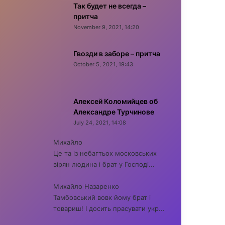
Так будет не всегда –
притча
November 9, 2021, 14:20
Гвозди в заборе – притча
October 5, 2021, 19:43
Алексей Коломийцев об
Александре Турчинове
July 24, 2021, 14:08
Михайло
Це та із небагтьох московських
вірян людина і брат у Господі...
Михайло Назаренко
Тамбовський вовк йому брат і
товариш! І досить прасувати укр...