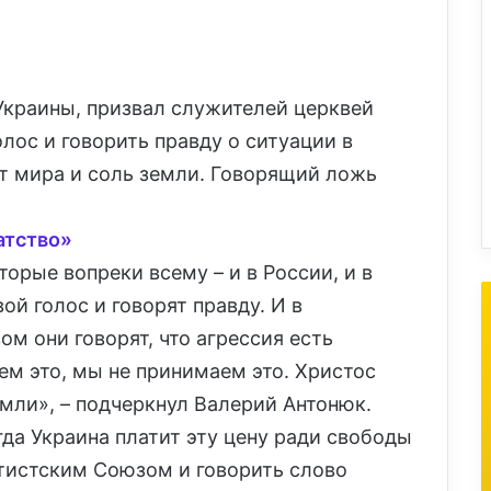
Украины, призвал служителей церквей
олос и говорить правду о ситуации в
ет мира и соль земли. Говорящий ложь
атство»
орые вопреки всему – и в России, и в
вой голос и говорят правду. И в
ом они говорят, что агрессия есть
аем это, мы не принимаем это. Христос
емли», – подчеркнул Валерий Антонюк.
гда Украина платит эту цену ради свободы
аптистским Союзом и говорить слово