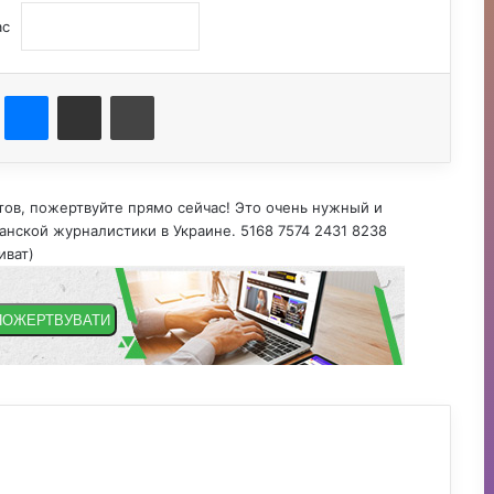
ас
st
Messenger
Поділитися електронною поштою
Друк
тов, пожертвуйте прямо сейчас! Это очень нужный и
нской журналистики в Украине. 5168 7574 2431 8238
иват)