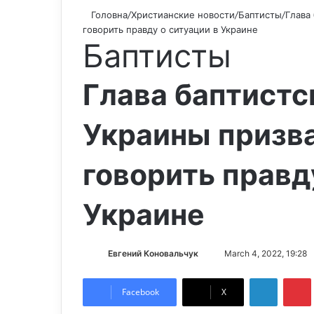
Головна
/
Христианские новости
/
Баптисты
/
Глава
говорить правду о ситуации в Украине
Баптисты
Глава баптистс
Украины призв
говорить правд
Украине
Евгений Коновальчук
S
March 4, 2022, 19:28
e
LinkedIn
Pintere
n
Facebook
X
d