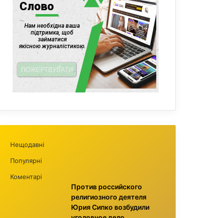
Нещодавні
Популярні
Коментарі
Против российского
религиозного деятеля
Юрия Сипко возбудили
уголовное дело,