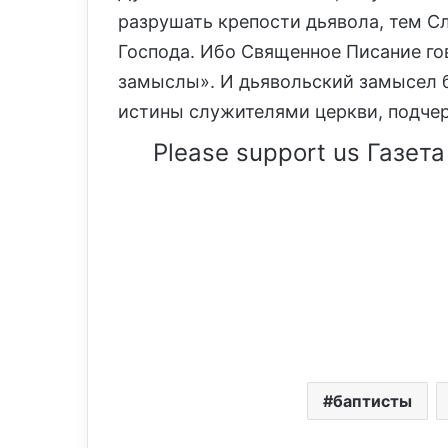
разрушать крепости дьявола, тем С
Господа. Ибо Священное Писание гов
замыслы». И дьявольский замысел б
истины служителями церкви, подчер
Please support us Газета
баптисты