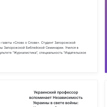
 газеты «Слово о Слове». Студент Запорожской
ы Запорожской Библейской Семинарии. Учился в
льтете "Журналистика", специальность "Издательское
У
Украинский профессор
к
вспоминает Независимость
р
Украины в свете войны:
а