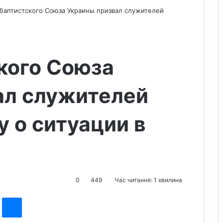
 баптистского Союза Украины призвал служителей
кого Союза
ал служителей
у о ситуации в
0
449
Час читання: 1 хвилина
st
Messenger