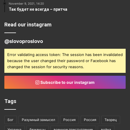
November 9, 2021, 14:20
Так будет не всегда – притча
Read our instagram
@slovoproslovo
Error validating access token: The session has been invalidated
because the user changed their password or Facebook has
changed the session for security reasons.
Subscribe to our instagram
Tags
Бог
Разумный замысел
Россия
Россия
Творец
Украина
беженцы
военное преступление
война