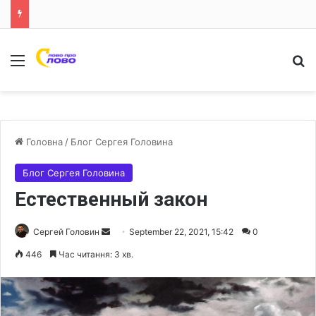
Меню
Ш
Головна
/
Блог Сергея Головина
Блог Сергея Головина
Естественный закон
Сергей Головин
S
September 22, 2021, 15:42
0
e
446
Час читання: 3 хв.
n
d
a