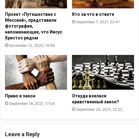
е
с
Проект «Путешествие с
Кто за что в ответе
т
Мессией», представили
September 7, 2021, 23:41
в
фотографии,
е
напоминающие, что Иисус
н
Христос рядом
н
November 13, 2020, 16:59
о
с
т
ь
Право и закон
Откуда взялася
нравственный закон?
September 18, 2021, 17:04
September 24, 2021, 22:22
Leave a Reply