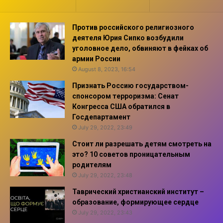
Против российского религиозного
деятеля Юрия Сипко возбудили
уголовное дело, обвиняют в фейках об
армии России
August 8, 2023, 16:54
Признать Россию государством-
спонсором терроризма: Сенат
Конгресса США обратился в
Госдепартамент
July 29, 2022, 23:49
Стоит ли разрешать детям смотреть на
это? 10 советов проницательным
родителям
July 29, 2022, 23:48
Таврический христианский институт –
образование, формирующее сердце
July 29, 2022, 23:43