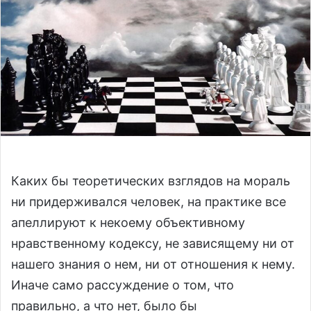
n
e
m
a
i
l
Каких бы теоретических взглядов на мораль
ни придерживался человек, на практике все
апеллируют к некоему объективному
нравственному кодексу, не зависящему ни от
нашего знания о нем, ни от отношения к нему.
Иначе само рассуждение о том, что
правильно, а что нет, было бы