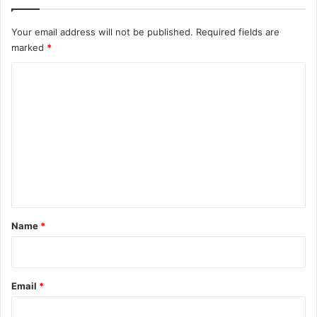
Your email address will not be published.
Required fields are
marked
*
C
o
m
m
e
n
t
*
Name
*
Email
*