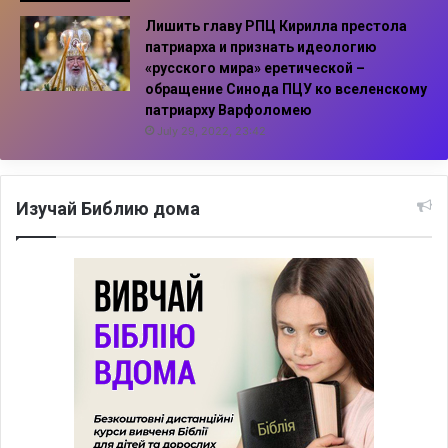
Лишить главу РПЦ Кирилла престола
патриарха и признать идеологию
«русского мира» еретической –
обращение Синода ПЦУ ко вселенскому
патриарху Варфоломею
July 29, 2022, 23:42
Изучай Библию дома