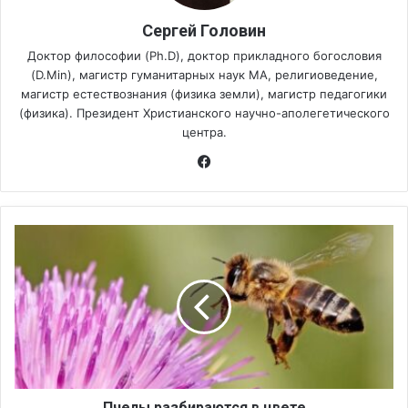
Сергей Головин
Доктор философии (Ph.D), доктор прикладного богословия
(D.Min), магистр гуманитарных наук МА, религиоведение,
магистр естествознания (физика земли), магистр педагогики
(физика). Президент Христианского научно-аполегетического
центра.
Fa
ce
bo
ok
П
ч
е
л
ы
р
а
з
б
и
Пчелы разбираются в цвете