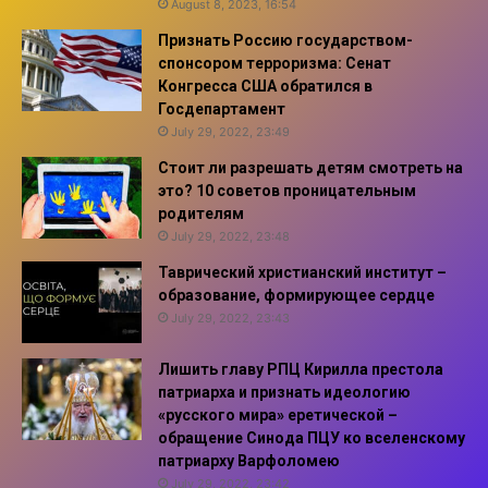
August 8, 2023, 16:54
Признать Россию государством-
спонсором терроризма: Сенат
Конгресса США обратился в
Госдепартамент
July 29, 2022, 23:49
Стоит ли разрешать детям смотреть на
это? 10 советов проницательным
родителям
July 29, 2022, 23:48
Таврический христианский институт –
образование, формирующее сердце
July 29, 2022, 23:43
Лишить главу РПЦ Кирилла престола
патриарха и признать идеологию
«русского мира» еретической –
обращение Синода ПЦУ ко вселенскому
патриарху Варфоломею
July 29, 2022, 23:42