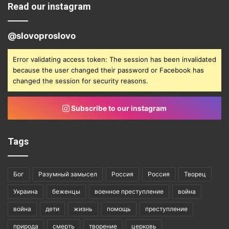
Read our instagram
@slovoproslovo
Error validating access token: The session has been invalidated
because the user changed their password or Facebook has
changed the session for security reasons.
Subscribe to our instagram
Tags
Бог
Разумный замысел
Россия
Россия
Творец
Украина
беженцы
военное преступление
война
война
дети
жизнь
помощь
преступление
природа
смерть
творение
церковь