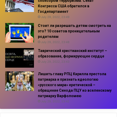
спонсором терроризма: Сенат
Конгресса США обратился в
Госдепартамент
July 29, 2022, 23:49
Стоит ли разрешать детям смотреть на
это? 10 советов проницательным
родителям
July 29, 2022, 23:48
Таврический христианский институт –
образование, формирующее сердце
July 29, 2022, 23:43
Лишить главу РПЦ Кирилла престола
патриарха и признать идеологию
«русского мира» еретической –
обращение Синода ПЦУ ко вселенскому
патриарху Варфоломею
July 29, 2022, 23:42