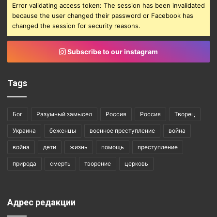
Error validating access token: The session has been invalidated
because the user changed their password or Facebook has
changed the session for security reasons.
Subscribe to our instagram
Tags
Бог
Разумный замысел
Россия
Россия
Творец
Украина
беженцы
военное преступление
война
война
дети
жизнь
помощь
преступление
природа
смерть
творение
церковь
Адрес редакции