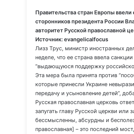
Правительства стран Европы ввели 
сторонников президента России Вла
авторитет Русской православной це
Источник: evangelicalfocus
Лизз Трус, министр иностранных де
неделе, что ее страна ввела санкции
“выдающуюся поддержку российской 
Эта мера была принята против “пос
которые принесли Украине невыраз
передачу и усыновление детей”, доб
Русская православная церковь отве
запугать главу Русской церкви или з
бессмысленны, абсурдны и бесполезн
православная] – это последний мост,