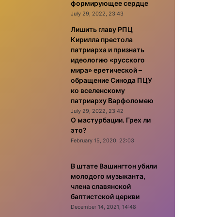
формирующее сердце
July 29, 2022, 23:43
Лишить главу РПЦ
Кирилла престола
патриарха и признать
идеологию «русского
мира» еретической –
обращение Синода ПЦУ
ко вселенскому
патриарху Варфоломею
July 29, 2022, 23:42
О мастурбации. Грех ли
это?
February 15, 2020, 22:03
В штате Вашингтон убили
молодого музыканта,
члена славянской
баптистской церкви
December 14, 2021, 14:48