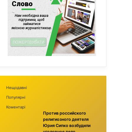
Нещодавні
Популярні
Коментарі
Против российского
религиозного деятеля
Юрия Сипко возбудили
уголовное дело,