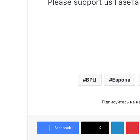
Please support us Газета
ВРЦ
Европа
Підписуйтесь на н
LinkedIn
Pintere
Facebook
X