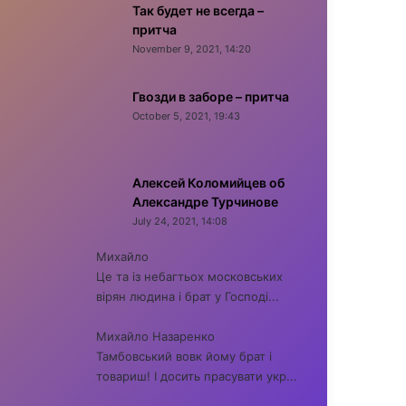
Так будет не всегда –
притча
November 9, 2021, 14:20
Гвозди в заборе – притча
October 5, 2021, 19:43
Алексей Коломийцев об
Александре Турчинове
July 24, 2021, 14:08
Михайло
Це та із небагтьох московських
вірян людина і брат у Господі...
Михайло Назаренко
Тамбовський вовк йому брат і
товариш! І досить прасувати укр...