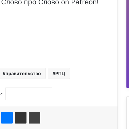
 Слово про Слово on Patreon!
правительство
РПЦ
ас
st
Messenger
Поділитися електронною поштою
Друк