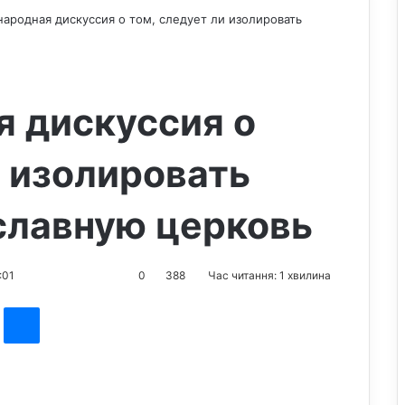
ародная дискуссия о том, следует ли изолировать
 дискуссия о
и изолировать
славную церковь
:01
0
388
Час читання: 1 хвилина
st
Messenger