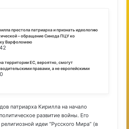
рилла престола патриарха и признать идеологию
тической – обращение Синода ПЦУ ко
рху Варфоломею
:42
а территории ЕС, вероятно, смогут
 водительскими правами, а не европейскими
40
дов патриарха Кирилла на начало
политическое развитие войны. Его
религиозной идеи “Русского Мира” (в