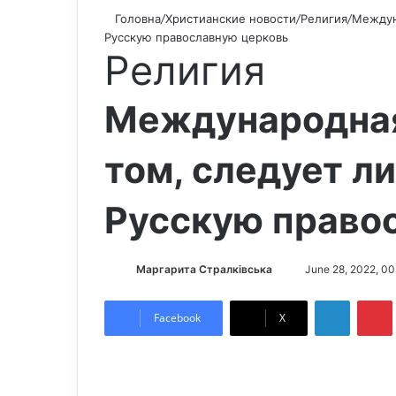
Головна
/
Христианские новости
/
Религия
/
Междун
Русскую православную церковь
Религия
Международная
том, следует л
Русскую право
Маргарита Стралківська
S
June 28, 2022, 00
e
LinkedIn
Pintere
n
Facebook
X
d
a
n