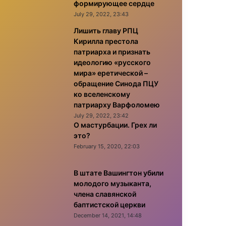
формирующее сердце
July 29, 2022, 23:43
Лишить главу РПЦ
Кирилла престола
патриарха и признать
идеологию «русского
мира» еретической –
обращение Синода ПЦУ
ко вселенскому
патриарху Варфоломею
July 29, 2022, 23:42
О мастурбации. Грех ли
это?
February 15, 2020, 22:03
В штате Вашингтон убили
молодого музыканта,
члена славянской
баптистской церкви
December 14, 2021, 14:48