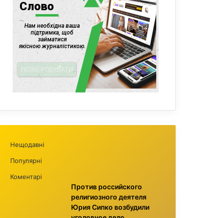
Нещодавні
Популярні
Коментарі
Против российского
религиозного деятеля
Юрия Сипко возбудили
уголовное дело,