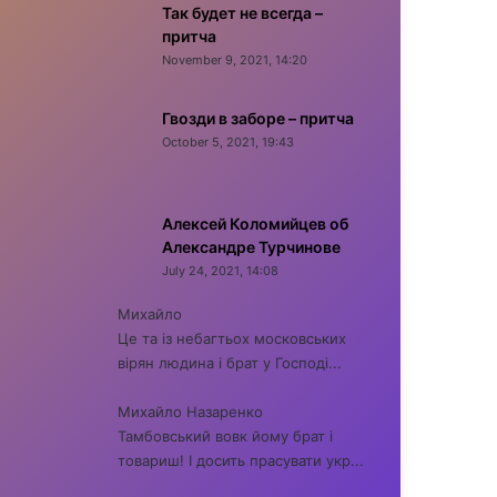
Так будет не всегда –
притча
November 9, 2021, 14:20
Гвозди в заборе – притча
October 5, 2021, 19:43
Алексей Коломийцев об
Александре Турчинове
July 24, 2021, 14:08
Михайло
Це та із небагтьох московських
вірян людина і брат у Господі...
Михайло Назаренко
Тамбовський вовк йому брат і
товариш! І досить прасувати укр...