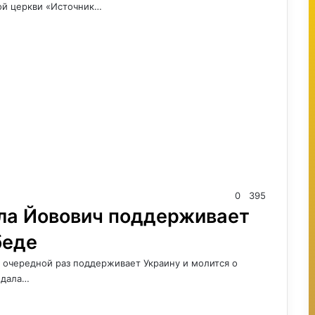
ой церкви «Источник…
0
395
ла Йовович поддерживает
беде
в очередной раз поддерживает Украину и молится о
едала…